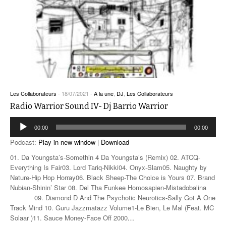
Les Collaborateurs
-
18/07/2021
-
A la une
,
DJ
,
Les Collaborateurs
Radio Warrior Sound IV- Dj Barrio Warrior
Lecteur
00:00
00:00
audio
Podcast:
Play in new window
|
Download
01. Da Youngsta’s-Somethin 4 Da Youngsta’s (Remix) 02. ATCQ-
Everything Is Fair03. Lord Tariq-Nikki04. Onyx-Slam05. Naughty by
Nature-Hip Hop Horray06. Black Sheep-The Choice is Yours 07. Brand
Nubian-Shinin’ Star 08. Del Tha Funkee Homosapien-Mistadobalina
09. Diamond D And The Psychotic Neurotics-Sally Got A One
Track Mind 10. Guru Jazzmatazz Volume1-Le Bien, Le Mal (Feat. MC
Solaar )11. Sauce Money-Face Off 2000
…