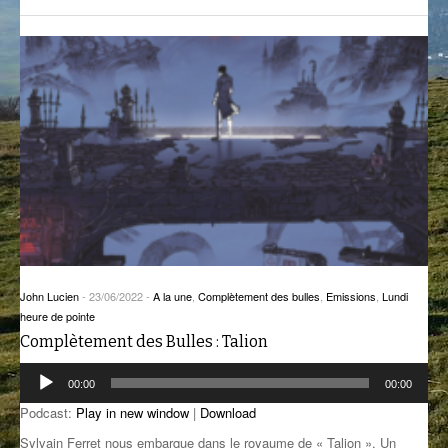
GROOVE N SUN
PLUS DE MIX
IL ÉTAIT UNE FOIS
L’ASTUCE DE LA PORTE EN BOIS
LA FABRIK POÉTIK
LA MINUTE LITTÉRAIRE
LA SOUTERRAINE
MUSIQUE DES ANTIPODES
John Lucien
-
23/06/2022
-
A la une
,
Complètement des bulles
,
Emissions
,
Lundi
NOS ANCIENS
heure de pointe
Complètement des Bulles : Talion
SONORIK
Lecteur
00:00
00:00
audio
THEME FORCE
Podcast:
Play in new window
|
Download
ZIRCONIUM
Sylvain Ferret nous embarque dans le royaume de « Talion ». Un