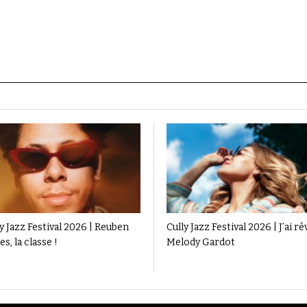
y Jazz Festival 2026 | Reuben
Cully Jazz Festival 2026 | J’ai rê
s, la classe !
Melody Gardot