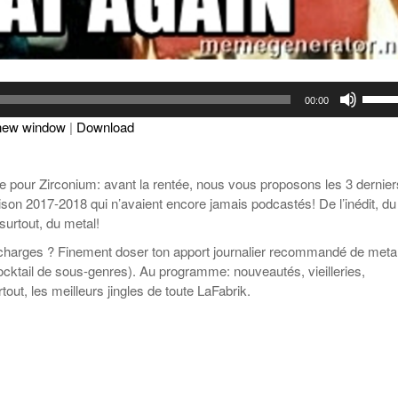
Utilis
00:00
les
 new window
|
Download
flèche
haut/
pour
e pour Zirconium: avant la rentée, nous vous proposons les 3 dernier
augme
ison 2017-2018 qui n’avaient encore jamais podcastés! De l’inédit, du
ou
urtout, du metal!
dimin
le
charges ? Finement doser ton apport journalier recommandé de meta
volum
ocktail de sous-genres). Au programme: nouveautés, vieilleries,
ut, les meilleurs jingles de toute LaFabrik.