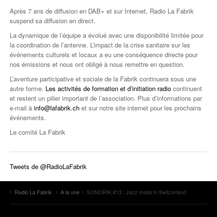
Après 7 ans de diffusion en DAB+ et sur Internet, Radio La Fabrik
suspend sa diffusion en direct.
La dynamique de l’équipe a évolué avec une disponibilité limitée pour
la coordination de l’antenne. L’impact de la crise sanitaire sur les
événements culturels et locaux a eu une conséquence directe pour
nos émissions et nous ont obligé à nous remettre en question.
L’aventure participative et sociale de la Fabrik continuera sous une
autre forme.
Les activités de formation et d’initiation radio
continuent
et restent un pilier important de l’association. Plus d’informations par
e-mail à
info@lafabrik.ch
et sur notre site internet pour les prochains
événements.
Le comité La Fabrik
Tweets de @RadioLaFabrik
Radio La Fabrik
A la une
SONORIK #13 : Jazz made in Switzerland