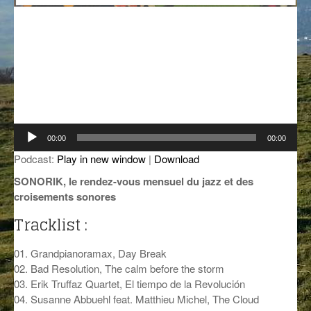
GROOVE N SUN
PLUS DE MIX
IL ÉTAIT UNE FOIS
L’ASTUCE DE LA PORTE EN BOIS
LA FABRIK POÉTIK
Lecteur
LA MINUTE LITTÉRAIRE
00:00
00:00
audio
Podcast:
Play in new window
|
Download
LA SOUTERRAINE
SONORIK, le rendez-vous mensuel du jazz et des
MUSIQUE DES ANTIPODES
croisements sonores
Tracklist :
NOS ANCIENS
SONORIK
01. Grandpianoramax, Day Break
02. Bad Resolution, The calm before the storm
THEME FORCE
03. Erik Truffaz Quartet, El tiempo de la Revolución
04. Susanne Abbuehl feat. Matthieu Michel, The Cloud
ZIRCONIUM