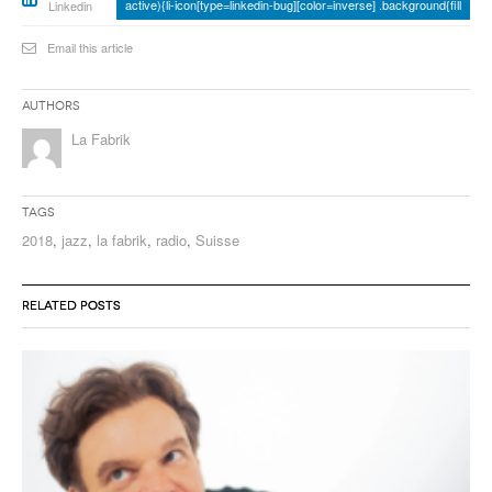
active){li-icon[type=linkedin-bug][color=inverse] .background{fill
Linkedin
Email this article
Authors
La Fabrik
Tags
2018
,
jazz
,
la fabrik
,
radio
,
Suisse
RELATED POSTS