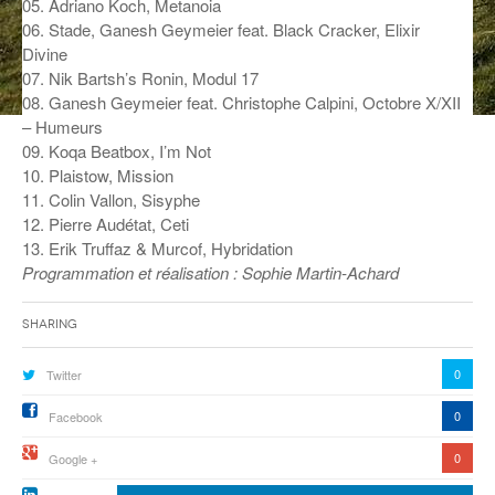
05. Adriano Koch, Metanoia
06. Stade, Ganesh Geymeier feat. Black Cracker, Elixir
ANCIENNES ÉMISSIONS
Divine
07. Nik Bartsh’s Ronin, Modul 17
08. Ganesh Geymeier feat. Christophe Calpini, Octobre X/XII
– Humeurs
09. Koqa Beatbox, I’m Not
10. Plaistow, Mission
11. Colin Vallon, Sisyphe
12. Pierre Audétat, Ceti
13. Erik Truffaz & Murcof, Hybridation
Programmation et réalisation : Sophie Martin-Achard
Sharing
0
Twitter
0
Facebook
0
Google +