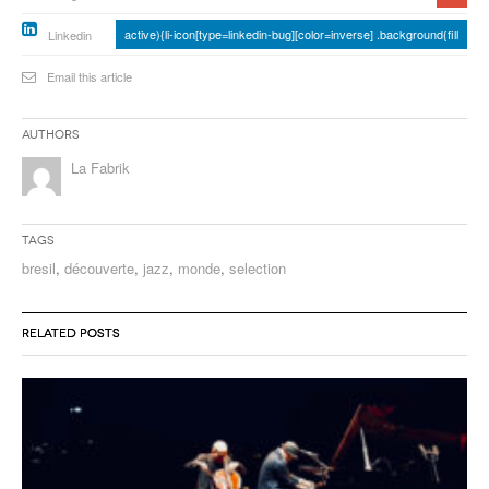
active){li-icon[type=linkedin-bug][color=inverse] .background{fill
Linkedin
Email this article
Authors
La Fabrik
Tags
bresil
,
découverte
,
jazz
,
monde
,
selection
RELATED POSTS