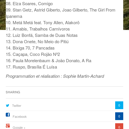
08. Elza Soares, Comigo
ANCIENNES ÉMISSIONS
09. Stan Getz, Astrid Giberto, Joao Gilberto, The Girl From
Ipanema
10. Metá Metá feat. Tony Allen, Alakorô
11. Amabis, Trabalhos Carnívoros
12. Luiz Bonfá, Samba de Duas Notas
13. Dona Onete, No Meio do Pitiú
14. Bixiga 70, 7 Pancadas
15. Caçapa, Coco Rojão Nº2
16. Paula Morelenbaum & João Donato, A Ra
17. Ruspo, Brasília É Luísa
Programmation et réalisation : Sophie Martin-Achard
Sharing
0
Twitter
0
Facebook
0
Google +