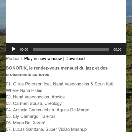
GROOVE N SUN
PLUS DE MIX
IL ÉTAIT UNE FOIS
L’ASTUCE DE LA PORTE EN BOIS
LA FABRIK POÉTIK
Lecteur
00:00
00:00
audio
LA MINUTE LITTÉRAIRE
Podcast:
Play in new window
|
Download
SONORIK, le rendez-vous mensuel du jazz et des
LA SOUTERRAINE
croisements sonores
MUSIQUE DES ANTIPODES
01. Gilles Peterson feat. Naná Vasconcelos & Seun Kuti,
Where Naná Hides
NOS ANCIENS
02. Naná Vasconcelos, Aboios
03. Carmen Souza, Creology
SONORIK
04. Antonio Carlos Jobim, Aguas De Março
05. Ely Camargo, Taieiras
THEME FORCE
06. Maga Bo, Xororô
ZIRCONIUM
07. Lucas Santtana, Super Violão Mashup