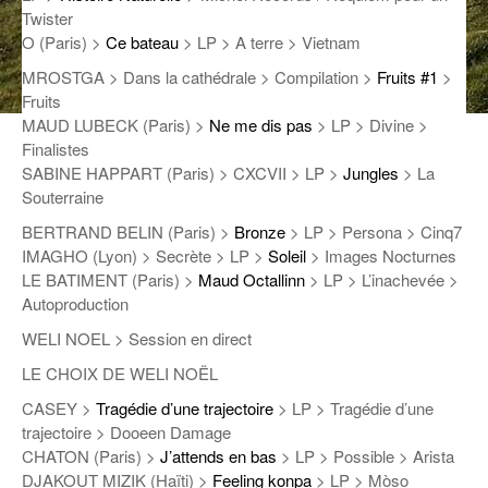
Twister
ANCIENNES ÉMISSIONS
O (Paris) >
Ce bateau
> LP > A terre > Vietnam
MROSTGA > Dans la cathédrale > Compilation >
Fruits #1
>
Fruits
MAUD LUBECK (Paris) >
Ne me dis pas
> LP > Divine >
Finalistes
SABINE HAPPART (Paris) > CXCVII > LP >
Jungles
> La
Souterraine
BERTRAND BELIN (Paris) >
Bronze
> LP > Persona > Cinq7
IMAGHO (Lyon) > Secrète > LP >
Soleil
> Images Nocturnes
LE BATIMENT (Paris) >
Maud Octallinn
> LP > L’inachevée >
Autoproduction
WELI NOEL > Session en direct
LE CHOIX DE WELI NOËL
CASEY >
Tragédie d’une trajectoire
> LP > Tragédie d’une
trajectoire > Dooeen Damage
CHATON (Paris) >
J’attends en bas
> LP > Possible > Arista
DJAKOUT MIZIK (Haïti) >
Feeling konpa
> LP > Mòso