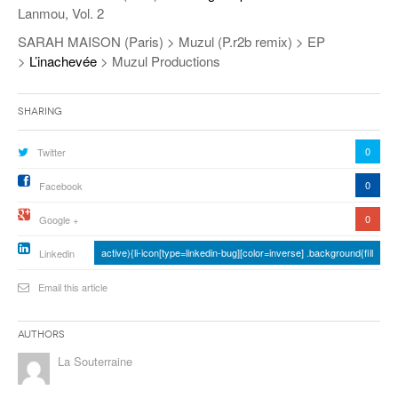
Lanmou, Vol. 2
SARAH MAISON (Paris) > Muzul (P.r2b remix) > EP
>
L’inachevée
> Muzul Productions
Sharing
0
Twitter
0
Facebook
0
Google +
active){li-icon[type=linkedin-bug][color=inverse] .background{fill
Linkedin
Email this article
Authors
La Souterraine