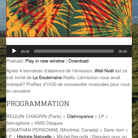
GROOVE N SUN
PLUS DE MIX
IL ÉTAIT UNE FOIS
L’ASTUCE DE LA PORTE EN BOIS
LA FABRIK POÉTIK
Lecteur
00:00
00:00
audio
LA MINUTE LITTÉRAIRE
Podcast:
Play in new window
|
Download
Après 4 semaines d’absence de l’émission,
Weli Noël
est ce
LA SOUTERRAINE
soir invité de
La Souterraine
Radio. L’émission vous avait
manqué? Profitez d’1h30 de nouveautés musicales pour vous
MUSIQUE DES ANTIPODES
en remettre!
NOS ANCIENS
PROGRAMMATION
SONORIK
REQUIN CHAGRIN (Paris) >
Clairvoyance
> LP >
THEME FORCE
Sémaphore > KMS Disques
JONATHAN PERSONNE (Montréal, Canada) > Sans nom >
ZIRCONIUM
LP >
Histoire Naturelle
> Michel Records / Requiem pour un