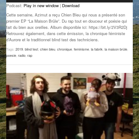
Podcast:
Play in new window
|
Download
GROOVE N SUN
PLUS DE MIX
Cette semaine, Azimut a reçu Chien Bleu qui nous a présenté son
IL ÉTAIT UNE FOIS
premier EP “La Maison Brûle”. Du rap tout en douceur et poésie qui
fait du bien aux oreilles. Album disponible ici: https://bit.ly/2V3R2Dj
Retrouvez également, dans cette émission, la chronique féministe
L’ASTUCE DE LA PORTE EN BOIS
d’Aurore et le traditionnel blind test des techniciens.
LA FABRIK POÉTIK
Tags:
2019
,
blind test
,
chien bleu
,
chronique
,
feminisme
,
la fabrik
,
la maison brûle
,
poesie
,
radio
,
rap
LA MINUTE LITTÉRAIRE
LA SOUTERRAINE
MUSIQUE DES ANTIPODES
NOS ANCIENS
SONORIK
THEME FORCE
ZIRCONIUM