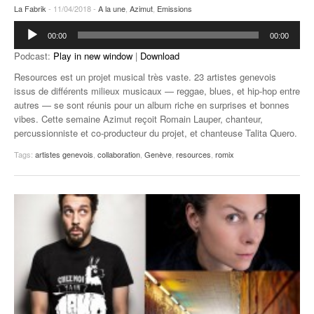
La Fabrik
- 11/04/2018 -
A la une
,
Azimut
,
Emissions
Lecteur
00:00
00:00
audio
Podcast:
Play in new window
|
Download
Resources est un projet musical très vaste. 23 artistes genevois
issus de différents milieux musicaux — reggae, blues, et hip-hop entre
autres — se sont réunis pour un album riche en surprises et bonnes
vibes. Cette semaine Azimut reçoit Romain Lauper, chanteur,
percussionniste et co-producteur du projet, et chanteuse Talita Quero.
Tags:
artistes genevois
,
collaboration
,
Genève
,
resources
,
romix