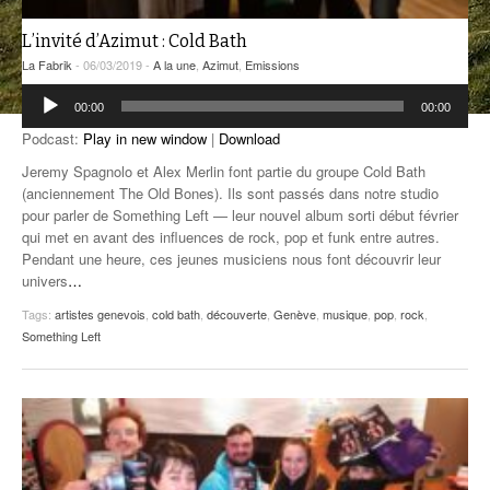
ANCIENNES ÉMISSIONS
L’invité d’Azimut : Cold Bath
La Fabrik
- 06/03/2019 -
A la une
,
Azimut
,
Emissions
Lecteur
00:00
00:00
audio
Podcast:
Play in new window
|
Download
Jeremy Spagnolo et Alex Merlin font partie du groupe Cold Bath
(anciennement The Old Bones). Ils sont passés dans notre studio
pour parler de Something Left — leur nouvel album sorti début février
qui met en avant des influences de rock, pop et funk entre autres.
Pendant une heure, ces jeunes musiciens nous font découvrir leur
univers
…
Tags:
artistes genevois
,
cold bath
,
découverte
,
Genève
,
musique
,
pop
,
rock
,
Something Left