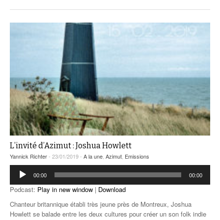
L’invité d’Azimut : Joshua Howlett
Yannick Richter
- 23/01/2019 -
A la une
,
Azimut
,
Emissions
Lecteur
00:00
00:00
audio
Podcast:
Play in new window
|
Download
Chanteur britannique établi très jeune près de Montreux, Joshua
Howlett se balade entre les deux cultures pour créer un son folk indie