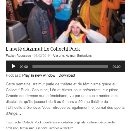
L’invité d’Azimut: Le Collectif Puck
Fabian Rousseau
- 06/02/2019 -
A la une
,
Azimut
,
Emissions
Lecteur
00:00
00:00
audio
Podcast:
Play in new window
|
Download
Cette semaine, Azimut parle de théâtre et de féminisme grâce au
Collectif Puck. Capucine, Léa et Alexis nous présentent leur pièce,
Grande conférence sur le féminisme, vu par un couple moderne et
discipliné, qu’ils joueront du 6 au 9 mars à 20h au théâtre de
l’Etincelle à Genève. Vous retrouverez également le journal des sports
d’Ange
…
Tags:
actu
,
Collectif Puck
,
conférence
,
création originale
,
culture
,
découverte
,
emission
,
feminisme
,
Genève
,
interview
,
théâtre