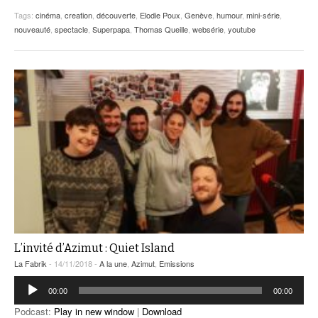
Tags:
cinéma
,
creation
,
découverte
,
Elodie Poux
,
Genève
,
humour
,
mini-série
,
nouveauté
,
spectacle
,
Superpapa
,
Thomas Queille
,
websérie
,
youtube
L’invité d’Azimut : Quiet Island
La Fabrik
- 14/11/2018 -
A la une
,
Azimut
,
Emissions
Lecteur
00:00
00:00
audio
Podcast:
Play in new window
|
Download