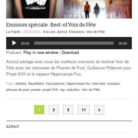
Emission spéciale : Best-of Voix de Fête
La Fabrik
- 28/03/2018 -
A la une
,
Azimut
,
Emissions
,
Voix de Fête
Lecteur
00:00
00:00
audio
Podcast:
Play in new window
|
Download
Azimut partage avec vous les meilleurs moments du festival Voix de
Fête avec les interviews de Phanee de Pool, Guillaume Pidancet pour
Projet XVII et le rappeur Hippocampe Fou.
Tags:
artistes
,
Baudelaire
,
francophone
,
hippocampe fou
,
interview
,
musique
,
phanee de pool
,
poesie
,
projet XVII
,
rap
,
selection
,
Voix de Fête
1
2
3
11
AZIMUT