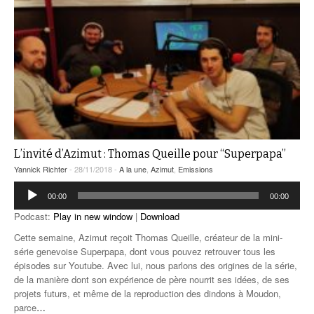
L’invité d’Azimut : Thomas Queille pour “Superpapa”
Yannick Richter
- 28/11/2018 -
A la une
,
Azimut
,
Emissions
Lecteur
00:00
00:00
audio
Podcast:
Play in new window
|
Download
Cette semaine, Azimut reçoit Thomas Queille, créateur de la mini-
série genevoise Superpapa, dont vous pouvez retrouver tous les
épisodes sur Youtube. Avec lui, nous parlons des origines de la série,
de la manière dont son expérience de père nourrit ses idées, de ses
projets futurs, et même de la reproduction des dindons à Moudon,
parce
…