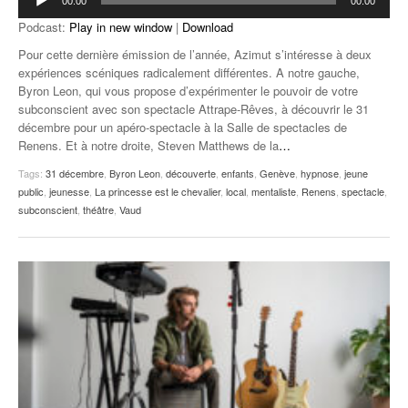
00:00
00:00
audio
Podcast:
Play in new window
|
Download
Pour cette dernière émission de l’année, Azimut s’intéresse à deux
expériences scéniques radicalement différentes. A notre gauche,
Byron Leon, qui vous propose d’expérimenter le pouvoir de votre
subconscient avec son spectacle Attrape-Rêves, à découvrir le 31
décembre pour un apéro-spectacle à la Salle de spectacles de
Renens. Et à notre droite, Steven Matthews de la
…
Tags:
31 décembre
,
Byron Leon
,
découverte
,
enfants
,
Genève
,
hypnose
,
jeune
public
,
jeunesse
,
La princesse est le chevalier
,
local
,
mentaliste
,
Renens
,
spectacle
,
subconscient
,
théâtre
,
Vaud