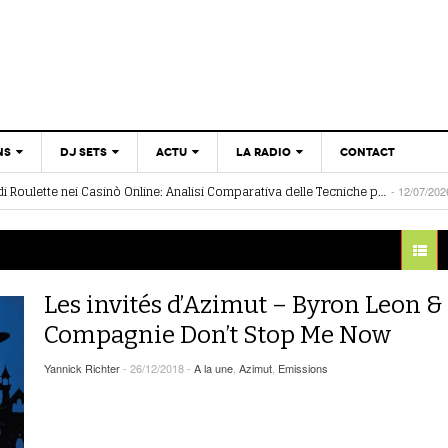
NS
DJ SETS
ACTU
LA RADIO
CONTACT
Strategia di Roulette nei Casinò Online: Analisi Comparativa delle Tecniche più Efficaci e dei Jackpot più Attraenti
- 12/07/202
CENACLE
EVÉNEMENTS
LA FABRIK
- 03/04/2019
- 29
L’invité D’Azimut : Chien Bleu
CNCL666 – Le Grand Zbeul #2
Ismo Leikola, Ou
Gioca Ovunque, Vinci Sempre: Guida Completa alle App di Casinò Mobile con Tornei Estivi e Pagamenti Sicuri
- 11/07/202
- 29/06/
Sérieux
Il valore della fedeltà: come i programmi VIP trasformano le vincite in esperienze culturali uniche
ASS
LES
PLAYLISTS
NOUS REJOINDRE
- 08/07/202
di Three Card Poker: Guida Festiva ai Live Dealer delle Casinò Online
COLLABORATEURS
- 07/07/2026
RAPHIE
SOCIÉTÉ
SOUTIEN ET
- 06/03/2019
- 25/10
L’invité D’Azimut : Cold Bath
CNCL666 – Le Grand Zbeul
Cully Jazz Festi
ola, ou l’art de prendre les mots au sérieux
- 29/06/2026
CONSTRUCT
PARTENARIATS
Vincent Segal, E
The Chemistry of Connection: How Datingskillss Data Explains Attraction Among Dutch Women
- 24/06/202
Les invités d’Azimut – Byron Leon &
20/04/2026
Come l’Intelligenza Artificiale sta Rivoluzionando i Bonus nei Casinò Online – Verso un’Esperienza di Gioco su Misura
EST-CE QU’ON
ATELIERS ET FORMATIONS
- 19/06/202
- 06/02/2019
- 27/09/2
L’invité D’Azimut: Le Collectif Puck
CNCL 666 – FAST ZBEUL
Natale digitale: come i tornei di casinò crypto hanno rivoluzionato la sicurezza dei pagamenti
PEUT ALLER?
Compagnie Don’t Stop Me Now
- 09/06/202
TEMENT
Cully Jazz Festi
La nuova frontiera delle scommesse: come le piattaforme di esports stanno ridisegnando il mercato delle puntate sportive
- 09/06/202
LES
FLUSSPFERD
- 16/04/
Classe !
Slot‑Innovazioni Mobile: Temi Esclusivi, Tecnologia Live‑Dealer e l’Esplosione del Gioco on‑the‑Go
Yannick Richter
- 26/12/2018 -
A la une
,
Azimut
,
Emissions
- 02/06/202
- 23/01/2019
- 26/06/20
L’invité D’Azimut : Joshua Howlett
Cénacle – LAST ZBEUL
LES
RADIO MASALA
Lecteur
Cully Jazz Festiv
audio
TÉS
TECHHOUSE
- 13/04/2
Gardot
-
Les Invités D’Azimut – Byron Leon &
Cénacle – Luv My Wax 11 – Raw G
’ÉTÉ
PLUS DE MIX