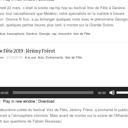
haut/b
edi 22 mars, c’était la soirée rap-hip hop au festival Voix de Fête à Genève.
pour
nc tout naturellement que Médéric, notre spécialiste en la matière à travers
augmen
ion Groove N Sun, a pu échanger quelques mots avec le phénomène Georgio,
ou
tait, quelques petites heures plus tard, à monter sur la Grande Scène.
diminu
le
tival
,
francophone
,
Genève
,
Georgio
,
rap
,
rencontre
,
Voix de Fête
volume
e Fête 2019 : Jérémy Frérot
ron
- 21/03/2019 -
A la une
,
Actu
,
Evénements
,
Voix de Fête
Utilise
00:00
00:00
les
t:
Play in new window
|
Download
flèche
haut/b
 deuxième soirée du festival Voix de Fête, Jérémy Frérot, a enchanté le public
pour
ncert à l’atmosphère intimiste. Mais avant de monter sur la scène de l’Alhambr
augmen
it aux questions de Fabian Rousseau.
ou