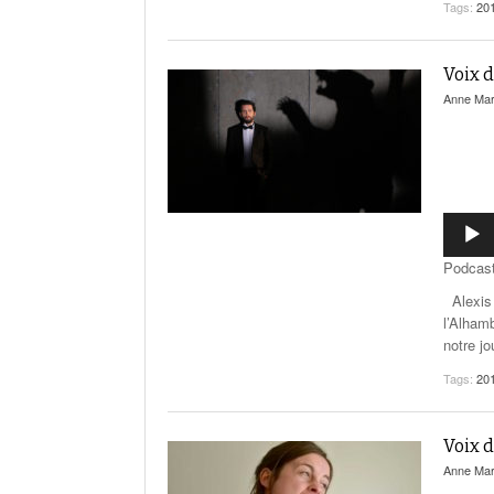
Tags:
20
Voix d
Anne Ma
Lecteur
audio
Podcas
Alexis H
l’Alham
notre j
Tags:
20
Voix d
Anne Ma