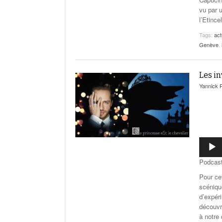
vu par 
l’Etinc
Tags:
act
Genève
,
Les i
Yannick R
Lecteur
audio
Podcas
Pour ce
scéniqu
d’expér
découvr
à notre