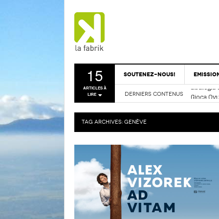
15
SOUTENEZ-NOUS!
EMISSIO
ARTICLES À
DERNIERS CONTENUS
LIRE
AZIMUT
CALM CL
Vincitori 
Ismo Leik
TAG ARCHIVES:
GENÈVE
CARTOG
INTIME
CÉSURE
COMPLÈ
DES BUL
CRÉPIDU
CURIOSI
GIVRE D