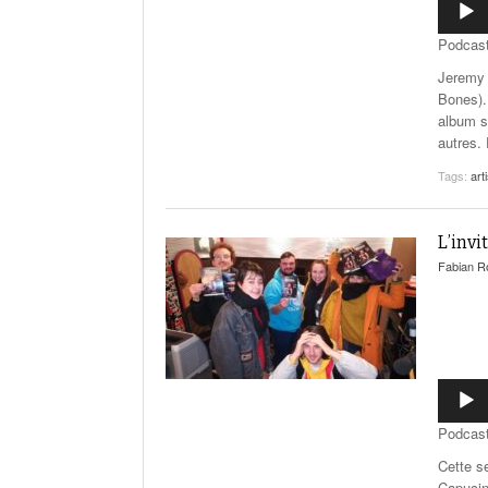
Podcas
Jeremy 
Bones).
album so
autres.
Tags:
art
L’invi
Fabian R
Lecteur
audio
Podcas
Cette s
Capucin