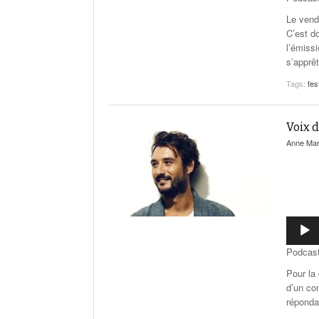
Le vendr
C’est do
l’émiss
s’apprê
Tags:
fes
Voix d
Anne Ma
Lecteur
audio
Podcas
Pour la
d’un co
réponda