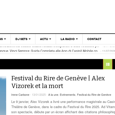
NS
DJ SETS
ACTU
LA RADIO
CONTACT
Strategia di Roulette nei Casinò Online: Analisi Comparativa delle Tecniche più Efficaci e dei Jackpot più Attraenti
- 12/07/202
Gioca Ovunque, Vinci Sempre: Guida Completa alle App di Casinò Mobile con Tornei Estivi e Pagamenti Sicuri
- 11/07/202
CENACLE
EVÉNEMENTS
LA FABRIK
- 03/04/2019
- 29
L’invité D’Azimut : Chien Bleu
CNCL666 – Le Grand Zbeul #2
Ismo Leikola, Ou
Il valore della fedeltà: come i programmi VIP trasformano le vincite in esperienze culturali uniche
- 08/07/202
- 29/06/
Sérieux
ASS
LES
PLAYLISTS
di Three Card Poker: Guida Festiva ai Live Dealer delle Casinò Online
NOUS REJOINDRE
- 07/07/2026
COLLABORATEURS
ola, ou l’art de prendre les mots au sérieux
- 29/06/2026
RAPHIE
SOCIÉTÉ
SOUTIEN ET
- 06/03/2019
- 25/10
L’invité D’Azimut : Cold Bath
CNCL666 – Le Grand Zbeul
Cully Jazz Festi
The Chemistry of Connection: How Datingskillss Data Explains Attraction Among Dutch Women
- 24/06/202
CONSTRUCT
PARTENARIATS
Vincent Segal, E
Come l’Intelligenza Artificiale sta Rivoluzionando i Bonus nei Casinò Online – Verso un’Esperienza di Gioco su Misura
- 19/06/202
Festival du Rire de Genève | Alex
20/04/2026
EST-CE QU’ON
ATELIERS ET FORMATIONS
Natale digitale: come i tornei di casinò crypto hanno rivoluzionato la sicurezza dei pagamenti
- 09/06/202
- 06/02/2019
- 27/09/2
L’invité D’Azimut: Le Collectif Puck
CNCL 666 – FAST ZBEUL
PEUT ALLER?
Vizorek et la mort
La nuova frontiera delle scommesse: come le piattaforme di esports stanno ridisegnando il mercato delle puntate sportive
- 09/06/202
TEMENT
Cully Jazz Festi
Slot‑Innovazioni Mobile: Temi Esclusivi, Tecnologia Live‑Dealer e l’Esplosione del Gioco on‑the‑Go
- 02/06/202
LES
FLUSSPFERD
- 16/04/
Classe !
Irene Carbone
- 13/01/2025 -
A la une
,
Evénements
,
Festival du Rire de Genève
- 23/01/2019
- 26/06/20
L’invité D’Azimut : Joshua Howlett
Cénacle – LAST ZBEUL
LES
RADIO MASALA
Le 9 janvier, Alex Vizorek a livré une performance magistrale au Casi
Cully Jazz Festiv
Théâtre de Genève, dans le cadre du Festival du Rire 2025. Ad Vitam
TÉS
TECHHOUSE
- 13/04/2
Gardot
son spectacle, débute par un écran affichant des citations philosophi
-
Les Invités D’Azimut – Byron Leon &
Cénacle – Luv My Wax 11 – Raw G
’ÉTÉ
PLUS DE MIX