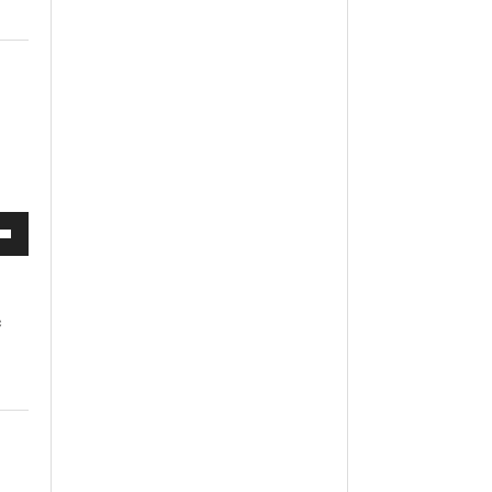
er
.
z
s
as
c
ter
er
.