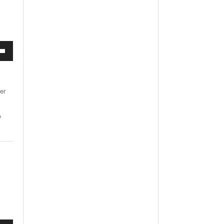
z
s
as
er
ter
er
e
.
z