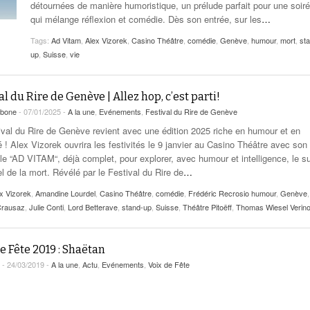
détournées de manière humoristique, un prélude parfait pour une soir
- 26/12/2018
Cully Jazz Festiv
Compagnie Don’t Stop Me Now
qui mélange réflexion et comédie. Dès son entrée, sur les
…
N SUN
Vertige Du Prés
View All
View All
Tags:
Ad Vitam
,
Alex Vizorek
,
Casino Théâtre
,
comédie
,
Genève
,
humour
,
mort
,
st
V
 UNE FOIS
up
,
Suisse
,
vie
 DE LA
N BOIS
al du Rire de Genève | Allez hop, c’est parti!
K POÉTIK
rbone
- 07/01/2025 -
A la une
,
Evénements
,
Festival du Rire de Genève
TE
ival du Rire de Genève revient avec une édition 2025 riche en humour et en
RE
é ! Alex Vizorek ouvrira les festivités le 9 janvier au Casino Théâtre avec son
ERRAINE
le “AD VITAM“, déjà complet, pour explorer, avec humour et intelligence, le su
l de la mort. Révélé par le Festival du Rire de
…
 DES
ES
x Vizorek
,
Amandine Lourdel
,
Casino Théâtre
,
comédie
,
Frédéric Recrosio humour
,
Genève
,
Crausaz
,
Julie Conti
,
Lord Betterave
,
stand-up
,
Suisse
,
Théâtre Pitoëff
,
Thomas Wiesel Verin
IENS
K
e Fête 2019 : Shaëtan
ORCE
- 24/03/2019 -
A la une
,
Actu
,
Evénements
,
Voix de Fête
UM
ES
NS