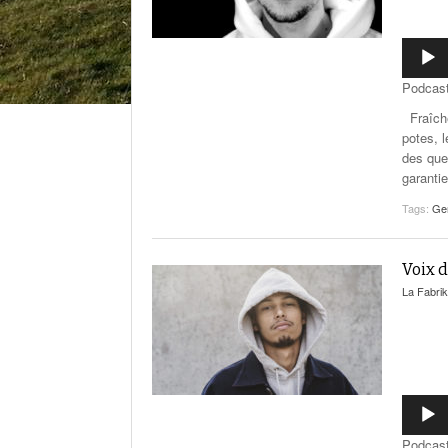
Podcas
Fraîche
potes, 
des que
garantie
Tags:
Ge
Voix d
La Fabrik
Lecteur
audio
Podcas