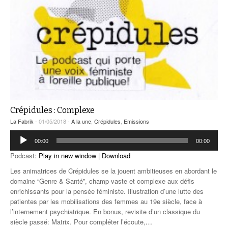
Crépidules : Complexe
La Fabrik
- 01/05/2018 -
A la une
,
Crépidules
,
Emissions
Lecteur
00:00
00:00
audio
Podcast:
Play in new window
|
Download
Les animatrices de Crépidules se la jouent ambitieuses en abordant le
domaine “Genre & Santé”, champ vaste et complexe aux défis
enrichissants pour la pensée féministe. Illustration d’une lutte des
patientes par les mobilisations des femmes au 19e siècle, face à
l’internement psychiatrique. En bonus, revisite d’un classique du
siècle passé: Matrix. Pour compléter l’écoute,
…