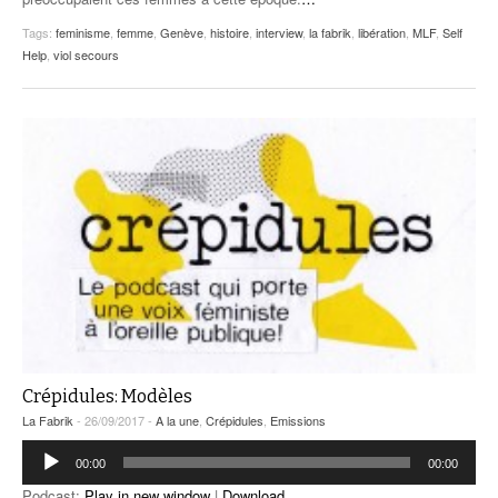
Tags:
feminisme
,
femme
,
Genève
,
histoire
,
interview
,
la fabrik
,
libération
,
MLF
,
Self
Help
,
viol secours
Crépidules: Modèles
La Fabrik
- 26/09/2017 -
A la une
,
Crépidules
,
Emissions
Lecteur
00:00
00:00
audio
Podcast:
Play in new window
|
Download