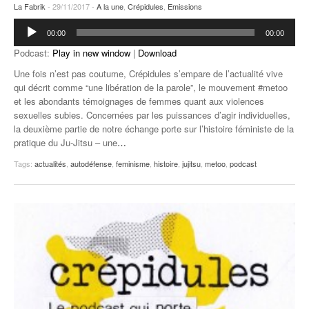
La Fabrik
- 29/11/2017 -
A la une
,
Crépidules
,
Emissions
Lecteur
00:00
00:00
audio
Podcast:
Play in new window
|
Download
Une fois n’est pas coutume, Crépidules s’empare de l’actualité vive
qui décrit comme “une libération de la parole”, le mouvement #metoo
et les abondants témoignages de femmes quant aux violences
sexuelles subies. Concernées par les puissances d’agir individuelles,
la deuxième partie de notre échange porte sur l’histoire féministe de la
pratique du Ju-Jitsu – une
…
Tags:
actualités
,
autodéfense
,
feminisme
,
histoire
,
jujitsu
,
metoo
,
podcast