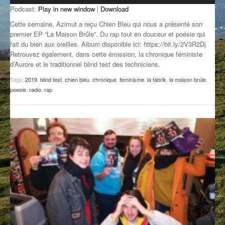
Podcast:
Play in new window
|
Download
GROOVE N SUN
PLUS DE MIX
Cette semaine, Azimut a reçu Chien Bleu qui nous a présenté son
IL ÉTAIT UNE FOIS
premier EP “La Maison Brûle”. Du rap tout en douceur et poésie qui
fait du bien aux oreilles. Album disponible ici: https://bit.ly/2V3R2Dj
Retrouvez également, dans cette émission, la chronique féministe
L’ASTUCE DE LA PORTE EN BOIS
d’Aurore et le traditionnel blind test des techniciens.
LA FABRIK POÉTIK
Tags:
2019
,
blind test
,
chien bleu
,
chronique
,
feminisme
,
la fabrik
,
la maison brûle
,
poesie
,
radio
,
rap
LA MINUTE LITTÉRAIRE
LA SOUTERRAINE
MUSIQUE DES ANTIPODES
NOS ANCIENS
SONORIK
THEME FORCE
ZIRCONIUM