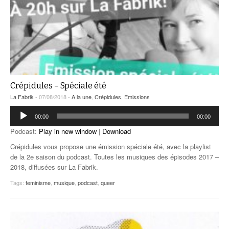
Crépidules – Spéciale été
La Fabrik
- 07/08/2018 -
A la une
,
Crépidules
,
Emissions
Lecteur
00:00
00:00
audio
Podcast:
Play in new window
|
Download
Crépidules vous propose une émission spéciale été, avec la playlist
de la 2e saison du podcast. Toutes les musiques des épisodes 2017 –
2018, diffusées sur La Fabrik.
Tags:
feminisme
,
musique
,
podcast
,
queer