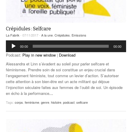
Crépidules : Selfcare
La Fabrik
- 07/11/2017 -
A la une
,
Crépidules
,
Emissions
Lecteur
00:00
00:00
audio
Podcast:
Play in new window
|
Download
Alessandra et Linn s’évadent au soleil pour parler selfcare et
féminismes. Prendre soin de soi constitue un enjeu crucial dans
l’engagement féministe, tout comme un levier d’action. S’autoriser
cette attention à son bien-être est un acte militant qui déjoue
l’injonction séculaire faites aux femmes de l’oubli de soi. Un épisode
en écho à la performance
…
Tags:
corps
,
feminisme
,
genre​
,
histoire
,
podcast
,
selfcare