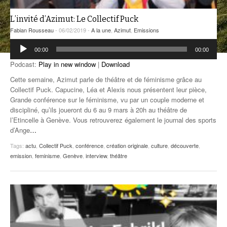
ANCIENNES ÉMISSIONS
L’invité d’Azimut: Le Collectif Puck
Fabian Rousseau
- 06/02/2019 -
A la une
,
Azimut
,
Emissions
Lecteur
00:00
00:00
audio
Podcast:
Play in new window
|
Download
Cette semaine, Azimut parle de théâtre et de féminisme grâce au
Collectif Puck. Capucine, Léa et Alexis nous présentent leur pièce,
Grande conférence sur le féminisme, vu par un couple moderne et
discipliné, qu’ils joueront du 6 au 9 mars à 20h au théâtre de
l’Etincelle à Genève. Vous retrouverez également le journal des sports
d’Ange
…
Tags:
actu
,
Collectif Puck
,
conférence
,
création originale
,
culture
,
découverte
,
emission
,
feminisme
,
Genève
,
interview
,
théâtre