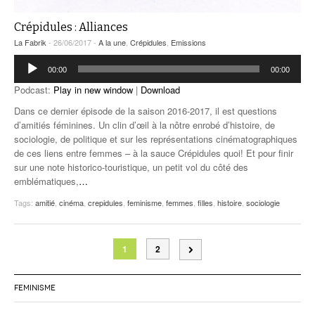
Crépidules : Alliances
La Fabrik
- 26/06/2017 -
A la une
,
Crépidules
,
Emissions
Lecteur
00:00
00:00
audio
Podcast:
Play in new window
|
Download
Dans ce dernier épisode de la saison 2016-2017, il est questions
d’amitiés féminines. Un clin d’œil à la nôtre enrobé d’histoire, de
sociologie, de politique et sur les représentations cinématographiques
de ces liens entre femmes – à la sauce Crépidules quoi! Et pour finir
sur une note historico-touristique, un petit vol du côté des
emblématiques,
…
Tags:
amitié
,
cinéma
,
crepidules
,
feminisme
,
femmes
,
filles
,
histoire
,
sociologie
1
2
FEMINISME