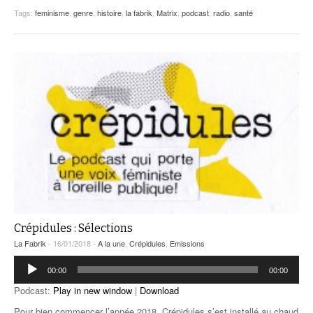
Tags:
feminisme
,
genre
,
histoire
,
la fabrik
,
Matrix
,
podcast
,
radio
,
santé
Crépidules : Sélections
La Fabrik
- 16/01/2018 -
A la une
,
Crépidules
,
Emissions
Lecteur
00:00
00:00
audio
Podcast:
Play in new window
|
Download
Pour bien commencer l’année 2018, Crépidules s’est installé au chaud