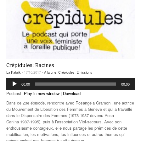
Crépidules : Racines
La Fabrik
- 17/10/2017 -
A la une
,
Crépidules
,
Emissions
Lecteur
00:00
00:00
audio
Podcast:
Play in new window
|
Download
Dans ce 23e épisode, rencontre avec Rosangela Gramoni, une actrice
du Mouvement de Libération des Femmes à Genève et qui a travaillé
dans le Dispensaire des Femmes (1978-1987 devenu Rosa
Canina 1987-1995), puis à l’association Viol-secours. Avec son
enthousiasme contagieux, elle nous partage les prémices de cette
mobilisation, les motivations, les influences et autres thèmes qui
préoccupaient ces femmes à cette époque.
…