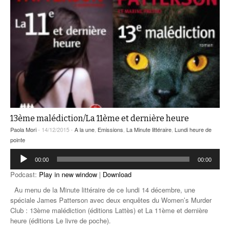
13ème malédiction/La 11ème et dernière heure
Paola Mori
- 14/12/2015 -
A la une
,
Emissions
,
La Minute littéraire
,
Lundi heure de
pointe
Lecteur
00:00
00:00
audio
Podcast:
Play in new window
|
Download
Au menu de la Minute littéraire de ce lundi 14 décembre, une
spéciale James Patterson avec deux enquêtes du Women’s Murder
Club : 13ème malédiction (éditions Lattès) et La 11ème et dernière
heure (éditions Le livre de poche).