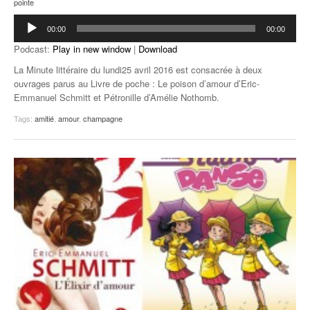
pointe
Lecteur
00:00
00:00
audio
Podcast:
Play in new window
|
Download
La Minute littéraire du lundi25 avril 2016 est consacrée à deux
ouvrages parus au Livre de poche : Le poison d’amour d’Eric-
Emmanuel Schmitt et Pétronille d’Amélie Nothomb.
Tags:
amitié
,
amour
,
champagne