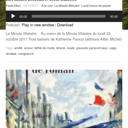
Paola Mori
- 23/10/2017 -
A la une
,
La Minute littéraire
,
Lundi heure de pointe
ANCIENNES ÉMISSIONS
Lecteur
00:00
00:00
audio
Podcast:
Play in new window
|
Download
La Minute littéraire: Au menu de la Minute littéraire du lundi 23
octobre 2017 Trois baisers de Katherine Pancol (éditions Albin Michel)
Tags:
amitié
,
amour
,
défilé de mode
,
drame
,
mode
,
pouvoirs paranormaux
,
saga
familiale
,
vengeance