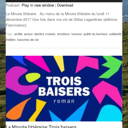
Podcast:
Play in new window
|
Download
GROOVE N SUN
PLUS DE MIX
La Minute littéraire Au menu de la Minute littéraire du lundi 11
IL ÉTAIT UNE FOIS
décembre 2017 Une fois dans ma vie de Gilles Legardinier (éditions
Flammarion).
L’ASTUCE DE LA PORTE EN BOIS
Tags:
amitié
,
amour
,
destins croisés
,
émotions
,
humour
,
quête du bonheur
,
solidarité
,
théâtre
,
tranches de vie
LA FABRIK POÉTIK
LA MINUTE LITTÉRAIRE
LA SOUTERRAINE
MUSIQUE DES ANTIPODES
NOS ANCIENS
SONORIK
THEME FORCE
ZIRCONIUM
La Minute littéraire: Trois baisers