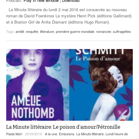
Podcast:
Play in new window
|
Download
La Minute littéraire du lundi 2 mai 2016 est consacrée au nouveau
roman de David Foenkinos Le mystère Henri Pick (éditions Gallimard)
et à Boston Girl de Anita Diamant (éditions Hugo Roman).
Tags:
amitié
,
enquête
,
litterature
,
première guerre mondiale
,
romancier
,
suffragettes
La Minute littéraire: Le poison d’amour/Pétronille
Paola Mori
- 25/04/2016 -
A la une
,
Emissions
,
La Minute littéraire
,
Lundi heure de