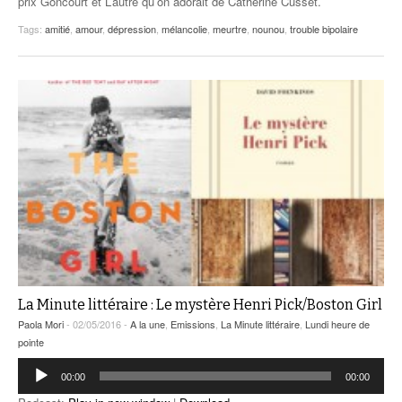
prix Goncourt et L’autre qu’on adorait de Catherine Cusset.
Tags:
amitié
,
amour
,
dépression
,
mélancolie
,
meurtre
,
nounou
,
trouble bipolaire
La Minute littéraire : Le mystère Henri Pick/Boston Girl
Paola Mori
- 02/05/2016 -
A la une
,
Emissions
,
La Minute littéraire
,
Lundi heure de
pointe
Lecteur
00:00
00:00
audio