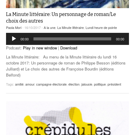
La Minute littéraire: Un personnage de roman/Le
choix des autres
Paola Mori
- 16/10/2017 -
A la une
,
La Minute littéraire
,
Lundi heure de pointe
Lecteur
00:00
00:00
audio
Podcast:
Play in new window
|
Download
La Minute littéraire: Au menu de la Minute littéraire du lundi 16
octobre 2017: Un personnage de roman de Philippe Besson (éditions
Julliard) et Le choix des autres de Françoise Bourdin (éditions
Belfond)
Tags:
amitié
,
amour
,
campagne électorale
,
élection
,
jalousie
,
politique
,
président