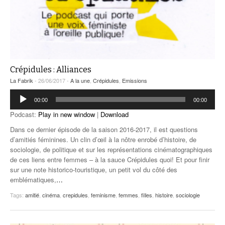
Crépidules : Alliances
La Fabrik
- 26/06/2017 -
A la une
,
Crépidules
,
Emissions
Lecteur
00:00
00:00
audio
Podcast:
Play in new window
|
Download
Dans ce dernier épisode de la saison 2016-2017, il est questions
d’amitiés féminines. Un clin d’œil à la nôtre enrobé d’histoire, de
sociologie, de politique et sur les représentations cinématographiques
de ces liens entre femmes – à la sauce Crépidules quoi! Et pour finir
sur une note historico-touristique, un petit vol du côté des
emblématiques,
…
Tags:
amitié
,
cinéma
,
crepidules
,
feminisme
,
femmes
,
filles
,
histoire
,
sociologie