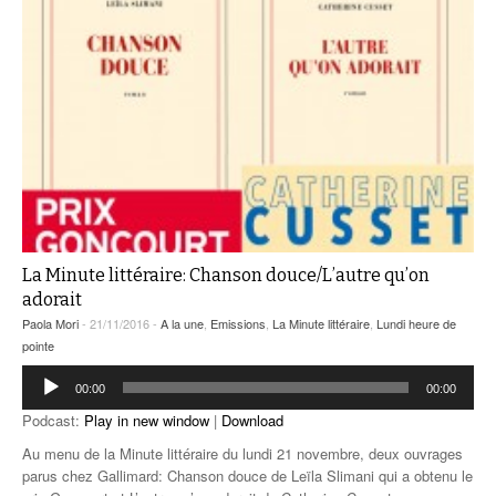
La Minute littéraire: Chanson douce/L’autre qu’on
adorait
Paola Mori
- 21/11/2016 -
A la une
,
Emissions
,
La Minute littéraire
,
Lundi heure de
pointe
Lecteur
00:00
00:00
audio
Podcast:
Play in new window
|
Download
Au menu de la Minute littéraire du lundi 21 novembre, deux ouvrages
parus chez Gallimard: Chanson douce de Leïla Slimani qui a obtenu le