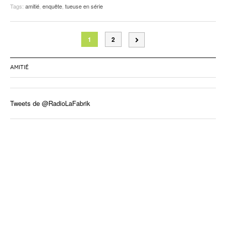
Tags:
amitié
,
enquête
,
tueuse en série
1
2
AMITIÉ
Tweets de @RadioLaFabrik