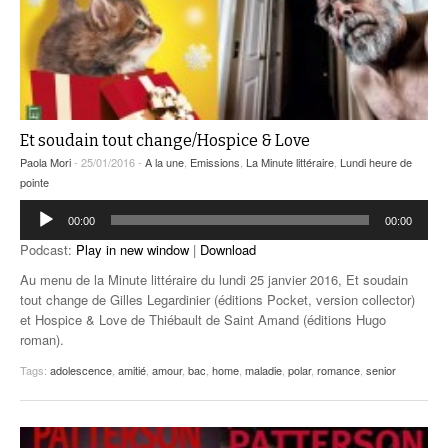
Et soudain tout change/Hospice & Love
Paola Mori
- 25/01/2016 -
A la une
,
Emissions
,
La Minute littéraire
,
Lundi heure de
pointe
Lecteur
00:00
00:00
audio
Podcast:
Play in new window
|
Download
Au menu de la Minute littéraire du lundi 25 janvier 2016, Et soudain
tout change de Gilles Legardinier (éditions Pocket, version collector)
et Hospice & Love de Thiébault de Saint Amand (éditions Hugo
roman).
Tags:
adolescence
,
amitié
,
amour
,
bac
,
home
,
maladie
,
polar
,
romance
,
senior