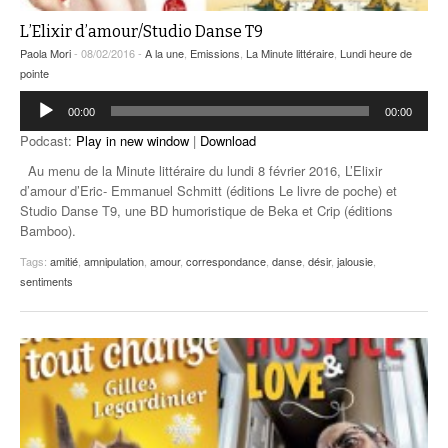
L’Elixir d’amour/Studio Danse T9
Paola Mori
- 08/02/2016 -
A la une
,
Emissions
,
La Minute littéraire
,
Lundi heure de
pointe
Lecteur
00:00
00:00
audio
Podcast:
Play in new window
|
Download
Au menu de la Minute littéraire du lundi 8 février 2016, L’Elixir
d’amour d’Eric- Emmanuel Schmitt (éditions Le livre de poche) et
Studio Danse T9, une BD humoristique de Beka et Crip (éditions
Bamboo).
Tags:
amitié
,
amnipulation
,
amour
,
correspondance
,
danse
,
désir
,
jalousie
,
sentiments