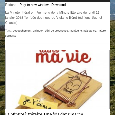
Podcast:
Play in new window
|
Download
GROOVE N SUN
PLUS DE MIX
La Minute littéraire: Au menu de la Minute littéraire du lundi 22
IL ÉTAIT UNE FOIS
janvier 2018 Tombée des nues de Violaine Bérot (éditions Buchet-
Chastel)
L’ASTUCE DE LA PORTE EN BOIS
Tags:
accouchement
,
animaux
,
déni de grossesse
,
montagne
,
naissance
,
nature
,
solidarité
LA FABRIK POÉTIK
LA MINUTE LITTÉRAIRE
LA SOUTERRAINE
MUSIQUE DES ANTIPODES
NOS ANCIENS
SONORIK
THEME FORCE
ZIRCONIUM
La Minute littéraire: Une fois dans ma vie