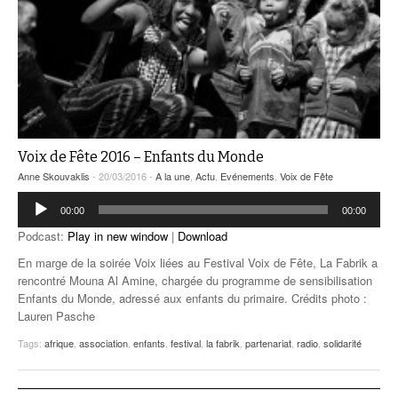
Voix de Fête 2016 – Enfants du Monde
Anne Skouvaklis
- 20/03/2016 -
A la une
,
Actu
,
Evénements
,
Voix de Fête
Lecteur
00:00
00:00
audio
Podcast:
Play in new window
|
Download
En marge de la soirée Voix liées au Festival Voix de Fête, La Fabrik a
rencontré Mouna Al Amine, chargée du programme de sensibilisation
Enfants du Monde, adressé aux enfants du primaire. Crédits photo :
Lauren Pasche
Tags:
afrique
,
association
,
enfants
,
festival
,
la fabrik
,
partenariat
,
radio
,
solidarité