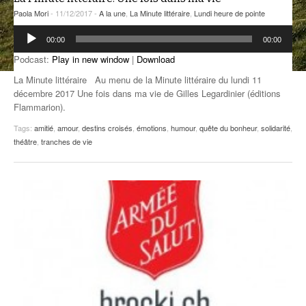
Paola Mori
- 11/12/2017 -
A la une
,
La Minute littéraire
,
Lundi heure de pointe
ANCIENNES ÉMISSIONS
Lecteur
00:00
00:00
audio
Podcast:
Play in new window
|
Download
La Minute littéraire Au menu de la Minute littéraire du lundi 11
décembre 2017 Une fois dans ma vie de Gilles Legardinier (éditions
Flammarion).
Tags:
amitié
,
amour
,
destins croisés
,
émotions
,
humour
,
quête du bonheur
,
solidarité
,
théâtre
,
tranches de vie