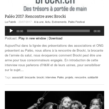
Paléo 2017: Rencontre avec Brocki
La Fabrik
- 23/07/2017 -
A la une
,
Actu
,
Evénements
,
Paléo Festival
Lecteur
00:00
00:00
audio
Podcast:
Play in new window
|
Download
Aujourd’hui dans la lignée des présentations des associations et ONG
présentent au Paléo, nous allons à la rencontre de Brocki, la brocante
de l’armée du salut, nous évoquerons comment Brocki peut être une
arme pour tous consommateurs engagés. En introduction de cette
interview nous parlerons d’H&M et de leurs usines, pour sensibiliser
sur le sujet
…
Tags:
associatif
,
brocante
,
brocki
,
interview
,
Paléo
,
projets
,
rencontre
,
solidarité