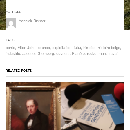
ANCIENNES ÉMISSIONS
Authors
Yannick Richter
Tags
conte
,
Elton John
,
espace
,
exploitation
,
futur
,
histoire
,
histoire belge
,
industrie
,
Jacques Sternberg
,
ouvriers
,
Planète
,
rocket man
,
travail
RELATED POSTS