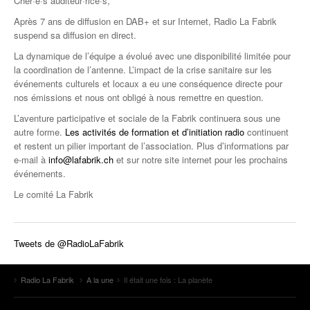
Cher·e·s auditeur·rice·s,
Après 7 ans de diffusion en DAB+ et sur Internet, Radio La Fabrik
suspend sa diffusion en direct.
La dynamique de l’équipe a évolué avec une disponibilité limitée pour
la coordination de l’antenne. L’impact de la crise sanitaire sur les
événements culturels et locaux a eu une conséquence directe pour
nos émissions et nous ont obligé à nous remettre en question.
L’aventure participative et sociale de la Fabrik continuera sous une
autre forme.
Les activités de formation et d’initiation radio
continuent
et restent un pilier important de l’association. Plus d’informations par
e-mail à
info@lafabrik.ch
et sur notre site internet pour les prochains
événements.
Le comité La Fabrik
Tweets de @RadioLaFabrik
Radio La Fabrik
A la une
Il était une fois : La planète