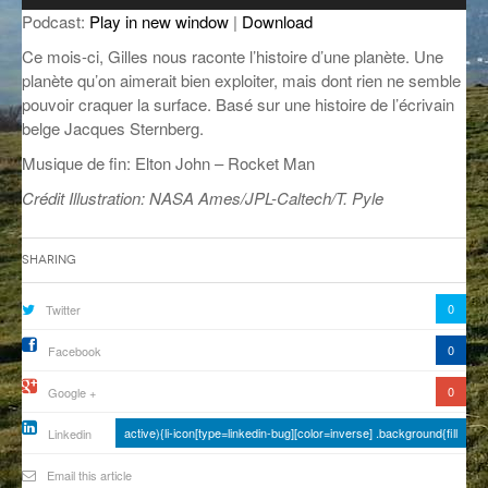
audio
Podcast:
Play in new window
|
Download
GROOVE N SUN
PLUS DE MIX
Ce mois-ci, Gilles nous raconte l’histoire d’une planète. Une
IL ÉTAIT UNE FOIS
planète qu’on aimerait bien exploiter, mais dont rien ne semble
pouvoir craquer la surface. Basé sur une histoire de l’écrivain
L’ASTUCE DE LA PORTE EN BOIS
belge Jacques Sternberg.
Musique de fin: Elton John – Rocket Man
LA FABRIK POÉTIK
Crédit Illustration:
NASA Ames/JPL-Caltech/T. Pyle
LA MINUTE LITTÉRAIRE
LA SOUTERRAINE
Sharing
MUSIQUE DES ANTIPODES
0
Twitter
NOS ANCIENS
0
Facebook
SONORIK
0
Google +
THEME FORCE
active){li-icon[type=linkedin-bug][color=inverse] .background{fill
Linkedin
ZIRCONIUM
Email this article