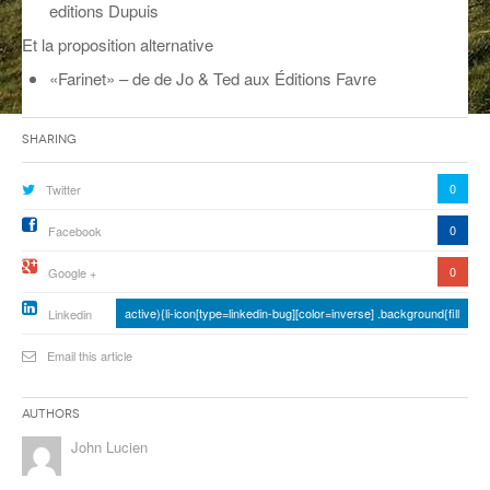
editions Dupuis
ANCIENNES ÉMISSIONS
Et la proposition alternative
«Farinet» – de de Jo & Ted aux Éditions Favre
Sharing
0
Twitter
0
Facebook
0
Google +
active){li-icon[type=linkedin-bug][color=inverse] .background{fill
Linkedin
Email this article
Authors
John Lucien