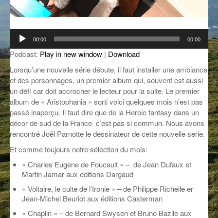
GROOVE N SUN
PLUS DE MIX
IL ÉTAIT UNE FOIS
Lecteur
00:00
00:00
audio
L’ASTUCE DE LA PORTE EN BOIS
Podcast:
Play in new window
|
Download
Lorsqu’une nouvelle série débute, il faut installer une ambiance
LA FABRIK POÉTIK
et des personnages, un premier album qui, souvent est aussi
un défi car doit accrocher le lecteur pour la suite. Le premier
LA MINUTE LITTÉRAIRE
album de « Aristophania » sorti voici quelques mois n’est pas
passé inaperçu. Il faut dire que de la Heroic fantasy dans un
LA SOUTERRAINE
décor de sud de la France c’est pas si commun. Nous avons
MUSIQUE DES ANTIPODES
rencontré Joël Parnotte le dessinateur de cette nouvelle serie.
Et comme toujours notre sélection du mois:
NOS ANCIENS
« Charles Eugene de Foucault » – de Jean Dufaux et
SONORIK
Martin Jamar aux éditions Dargaud
« Voltaire, le culte de l’Ironie » – de Philippe Richelle er
THEME FORCE
Jean-Michel Beuriot aux éditions Casterman
ZIRCONIUM
« Chaplin » – de Bernard Swysen et Bruno Bazile aux