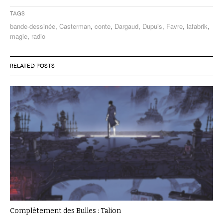
Tags
bande-dessinée
,
Casterman
,
conte
,
Dargaud
,
Dupuis
,
Favre
,
lafabrik
,
magie
,
radio
RELATED POSTS
Complètement des Bulles : Talion