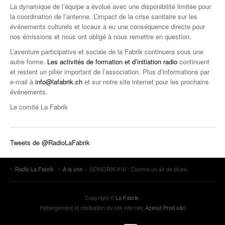
La dynamique de l’équipe a évolué avec une disponibilité limitée pour
la coordination de l’antenne. L’impact de la crise sanitaire sur les
événements culturels et locaux a eu une conséquence directe pour
nos émissions et nous ont obligé à nous remettre en question.
L’aventure participative et sociale de la Fabrik continuera sous une
autre forme.
Les activités de formation et d’initiation radio
continuent
et restent un pilier important de l’association. Plus d’informations par
e-mail à
info@lafabrik.ch
et sur notre site internet pour les prochains
événements.
Le comité La Fabrik
Tweets de @RadioLaFabrik
Radio La Fabrik
A la une
SONORIK #16 : Comme un air de blues
Copyright ©
La Fabrik
.
Hébergement et réalisation du site internet:
Azimut Prod sàrl