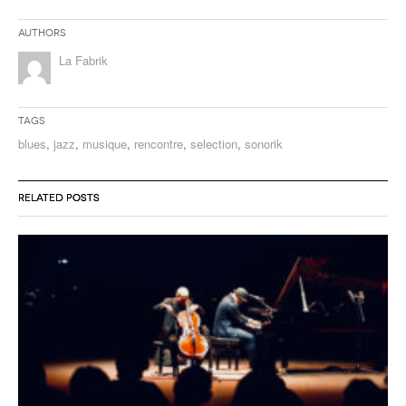
Authors
La Fabrik
Tags
blues
,
jazz
,
musique
,
rencontre
,
selection
,
sonorik
RELATED POSTS