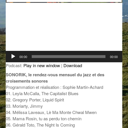
GROOVE N SUN
PLUS DE MIX
IL ÉTAIT UNE FOIS
L’ASTUCE DE LA PORTE EN BOIS
LA FABRIK POÉTIK
Lecteur
LA MINUTE LITTÉRAIRE
00:00
00:00
audio
Podcast:
Play in new window
|
Download
LA SOUTERRAINE
SONORIK, le rendez-vous mensuel du jazz et des
MUSIQUE DES ANTIPODES
croisements sonores
Programmation et réalisation : Sophie Martin-Achard
NOS ANCIENS
01. Leyla McCalla, The Capitalist Blues
02. Gregory Porter, Liquid Spirit
SONORIK
03. Moriarty, Jimmy
04. Mélissa Laveaux, Lè Ma Monte Chwal Mwen
THEME FORCE
05. Mama Rosin, tu as perdu ton chemin
06. Gérald Toto, The Night Is Coming
ZIRCONIUM