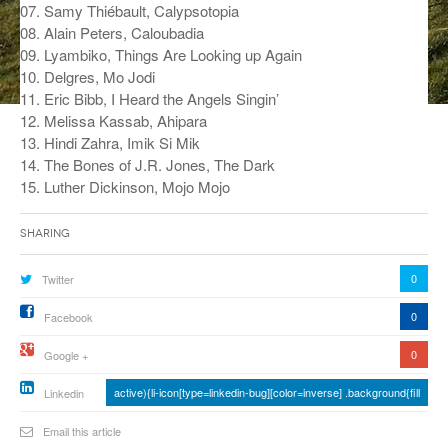
07. Samy Thiébault, Calypsotopia
ANCIENNES ÉMISSIONS
08. Alain Peters, Caloubadia
09. Lyambiko, Things Are Looking up Again
10. Delgres, Mo Jodi
11. Eric Bibb, I Heard the Angels Singin’
12. Melissa Kassab, Ahipara
13. Hindi Zahra, Imik Si Mik
14. The Bones of J.R. Jones, The Dark
15. Luther Dickinson, Mojo Mojo
Sharing
0
Twitter
0
Facebook
0
Google +
active){li-icon[type=linkedin-bug][color=inverse] .background{fill
Linkedin
Email this article