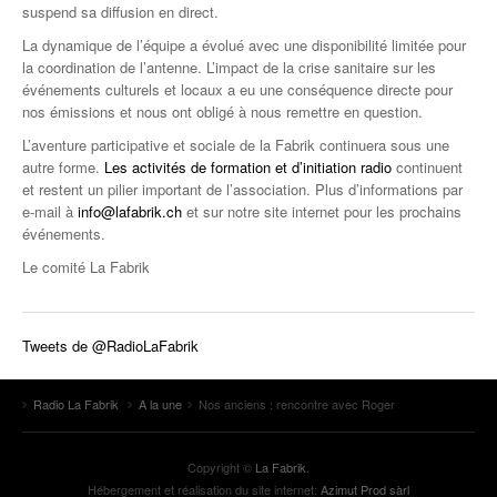
suspend sa diffusion en direct.
La dynamique de l’équipe a évolué avec une disponibilité limitée pour
la coordination de l’antenne. L’impact de la crise sanitaire sur les
événements culturels et locaux a eu une conséquence directe pour
nos émissions et nous ont obligé à nous remettre en question.
L’aventure participative et sociale de la Fabrik continuera sous une
autre forme.
Les activités de formation et d’initiation radio
continuent
et restent un pilier important de l’association. Plus d’informations par
e-mail à
info@lafabrik.ch
et sur notre site internet pour les prochains
événements.
Le comité La Fabrik
Tweets de @RadioLaFabrik
Radio La Fabrik
A la une
Nos anciens : rencontre avec Roger
Copyright ©
La Fabrik
.
Hébergement et réalisation du site internet:
Azimut Prod sàrl