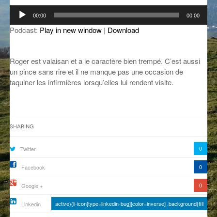
Lecteur
GROOVE N SUN
PLUS DE MIX
00:00
00:00
audio
Podcast:
Play in new window
|
Download
IL ÉTAIT UNE FOIS
L’ASTUCE DE LA PORTE EN BOIS
Roger est valaisan et a le caractère bien trempé. C’est aussi
un pince sans rire et il ne manque pas une occasion de
LA FABRIK POÉTIK
taquiner les infirmières lorsqu’elles lui rendent visite.
LA MINUTE LITTÉRAIRE
LA SOUTERRAINE
Sharing
MUSIQUE DES ANTIPODES
0
Twitter
NOS ANCIENS
0
Facebook
SONORIK
0
Google +
THEME FORCE
active){li-icon[type=linkedin-bug][color=inverse] .background{fill
Linkedin
ZIRCONIUM