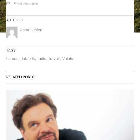
Email this article
ANCIENNES ÉMISSIONS
Authors
John Lucien
Tags
humour
,
lafabrik
,
radio
,
travail
,
Valais
RELATED POSTS