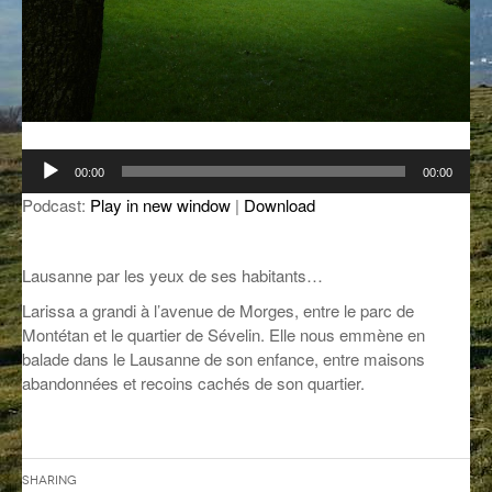
GROOVE N SUN
PLUS DE MIX
IL ÉTAIT UNE FOIS
L’ASTUCE DE LA PORTE EN BOIS
Lecteur
LA FABRIK POÉTIK
00:00
00:00
audio
Podcast:
Play in new window
|
Download
LA MINUTE LITTÉRAIRE
LA SOUTERRAINE
Lausanne par les yeux de ses habitants…
MUSIQUE DES ANTIPODES
Larissa a grandi à l’avenue de Morges, entre le parc de
Montétan et le quartier de Sévelin. Elle nous emmène en
NOS ANCIENS
balade dans le Lausanne de son enfance, entre maisons
abandonnées et recoins cachés de son quartier.
SONORIK
THEME FORCE
ZIRCONIUM
Sharing