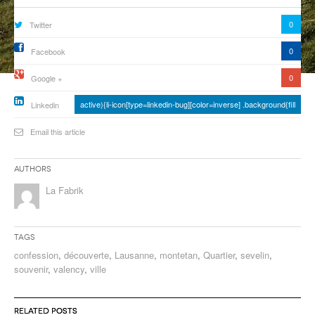
ANCIENNES ÉMISSIONS
0
Twitter
0
Facebook
0
Google +
active){li-icon[type=linkedin-bug][color=inverse] .background{fill
Linkedin
Email this article
Authors
La Fabrik
Tags
confession
,
découverte
,
Lausanne
,
montetan
,
Quartier
,
sevelin
,
souvenir
,
valency
,
ville
RELATED POSTS