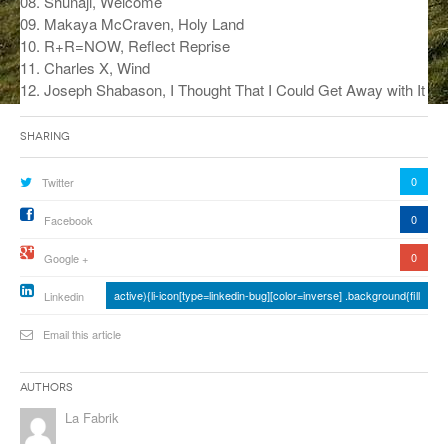
08. Shunaji, Welcome
09. Makaya McCraven, Holy Land
ANCIENNES ÉMISSIONS
10. R+R=NOW, Reflect Reprise
11. Charles X, Wind
12. Joseph Shabason, I Thought That I Could Get Away with It
Sharing
0
Twitter
0
Facebook
0
Google +
active){li-icon[type=linkedin-bug][color=inverse] .background{fill
Linkedin
Email this article
Authors
La Fabrik