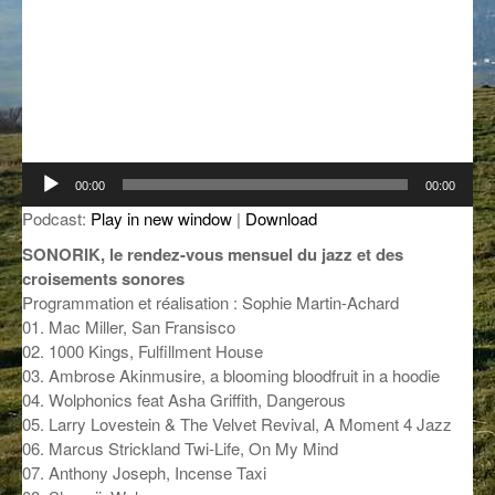
GROOVE N SUN
PLUS DE MIX
IL ÉTAIT UNE FOIS
L’ASTUCE DE LA PORTE EN BOIS
LA FABRIK POÉTIK
Lecteur
00:00
00:00
audio
LA MINUTE LITTÉRAIRE
Podcast:
Play in new window
|
Download
SONORIK, le rendez-vous mensuel du jazz et des
LA SOUTERRAINE
croisements sonores
MUSIQUE DES ANTIPODES
Programmation et réalisation : Sophie Martin-Achard
01. Mac Miller, San Fransisco
NOS ANCIENS
02. 1000 Kings, Fulfillment House
03. Ambrose Akinmusire, a blooming bloodfruit in a hoodie
SONORIK
04. Wolphonics feat Asha Griffith, Dangerous
05. Larry Lovestein & The Velvet Revival, A Moment 4 Jazz
THEME FORCE
06. Marcus Strickland Twi-Life, On My Mind
07. Anthony Joseph, Incense Taxi
ZIRCONIUM