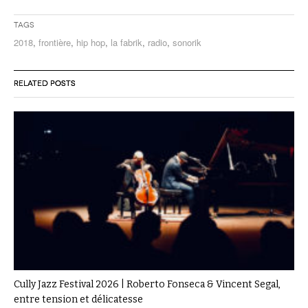
Tags
2018
,
frontière
,
hip hop
,
la fabrik
,
radio
,
sonorik
RELATED POSTS
Cully Jazz Festival 2026 | Roberto Fonseca & Vincent Segal,
entre tension et délicatesse