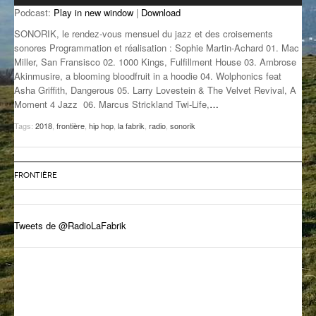
Podcast:
Play in new window
|
Download
GROOVE N SUN
PLUS DE MIX
SONORIK, le rendez-vous mensuel du jazz et des croisements
IL ÉTAIT UNE FOIS
sonores Programmation et réalisation : Sophie Martin-Achard 01. Mac
Miller, San Fransisco 02. 1000 Kings, Fulfillment House 03. Ambrose
Akinmusire, a blooming bloodfruit in a hoodie 04. Wolphonics feat
L’ASTUCE DE LA PORTE EN BOIS
Asha Griffith, Dangerous 05. Larry Lovestein & The Velvet Revival, A
Moment 4 Jazz 06. Marcus Strickland Twi-Life,
…
LA FABRIK POÉTIK
Tags:
2018
,
frontière
,
hip hop
,
la fabrik
,
radio
,
sonorik
LA MINUTE LITTÉRAIRE
LA SOUTERRAINE
FRONTIÈRE
MUSIQUE DES ANTIPODES
NOS ANCIENS
Tweets de @RadioLaFabrik
SONORIK
THEME FORCE
ZIRCONIUM