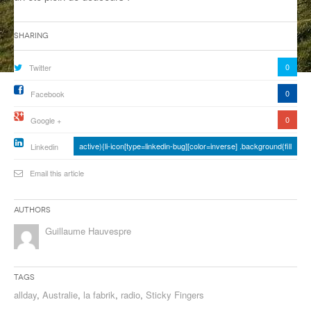
ANCIENNES ÉMISSIONS
Sharing
0
Twitter
0
Facebook
0
Google +
active){li-icon[type=linkedin-bug][color=inverse] .background{fill
Linkedin
Email this article
Authors
Guillaume Hauvespre
Tags
allday
,
Australie
,
la fabrik
,
radio
,
Sticky Fingers