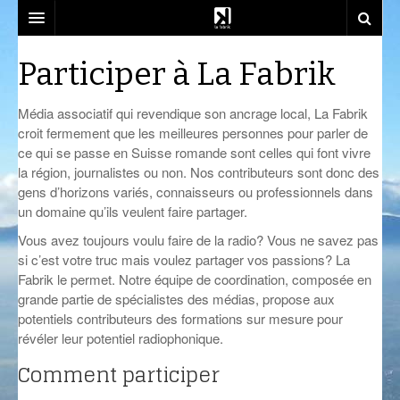
SOUTENEZ-NOUS!
Participer à La Fabrik
EMISSIONS
Média associatif qui revendique son ancrage local, La Fabrik
DJ SETS
AZIMUT
croit fermement que les meilleures personnes pour parler de
ce qui se passe en Suisse romande sont celles qui font vivre
ACTU
CALM CLASS
CENACLE
la région, journalistes ou non. Nos contributeurs sont donc des
gens d’horizons variés, connaisseurs ou professionnels dans
LA RADIO
CARTOGRAPHIE INTIME
LES COLLABORATEURS
EVÉNEMENTS
un domaine qu’ils veulent faire partager.
Vous avez toujours voulu faire de la radio? Vous ne savez pas
CONTACT
CÉSURE
CONSTRUCT
PLAYLISTS
LA FABRIK
si c’est votre truc mais voulez partager vos passions? La
COMPLÈTEMENT DES BULLES
EST-CE QU’ON PEUT ALLER?
SOCIÉTÉ
NOUS REJOINDRE
Fabrik le permet. Notre équipe de coordination, composée en
grande partie de spécialistes des médias, propose aux
CRÉPIDULES
FLUSSPFERD
SOUTIEN ET PARTENARIATS
potentiels contributeurs des formations sur mesure pour
révéler leur potentiel radiophonique.
CURIOSITÉS
RADIO MASALA
ATELIERS ET FORMATIONS
Comment participer
GIVRE D’ÉTÉ
TECHHOUSE