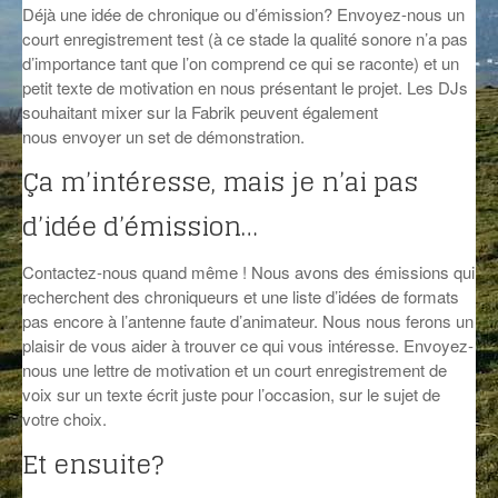
Déjà une idée de chronique ou d’émission? Envoyez-nous un
GROOVE N SUN
PLUS DE MIX
court enregistrement test (à ce stade la qualité sonore n’a pas
d’importance tant que l’on comprend ce qui se raconte) et un
IL ÉTAIT UNE FOIS
petit texte de motivation en nous présentant le projet. Les DJs
souhaitant mixer sur la Fabrik peuvent également
L’ASTUCE DE LA PORTE EN BOIS
nous envoyer un set de démonstration.
LA FABRIK POÉTIK
Ça m’intéresse, mais je n’ai pas
LA MINUTE LITTÉRAIRE
d’idée d’émission…
LA SOUTERRAINE
Contactez-nous quand même ! Nous avons des émissions qui
recherchent des chroniqueurs et une liste d’idées de formats
MUSIQUE DES ANTIPODES
pas encore à l’antenne faute d’animateur. Nous nous ferons un
plaisir de vous aider à trouver ce qui vous intéresse. Envoyez-
NOS ANCIENS
nous une lettre de motivation et un court enregistrement de
voix sur un texte écrit juste pour l’occasion, sur le sujet de
SONORIK
votre choix.
THEME FORCE
Et ensuite?
ZIRCONIUM