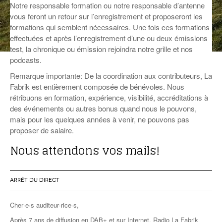
Notre responsable formation ou notre responsable d’antenne
ANCIENNES ÉMISSIONS
vous feront un retour sur l’enregistrement et proposeront les
formations qui semblent nécessaires. Une fois ces formations
effectuées et après l’enregistrement d’une ou deux émissions
test, la chronique ou émission rejoindra notre grille et nos
podcasts.
Remarque importante: De la coordination aux contributeurs, La
Fabrik est entièrement composée de bénévoles. Nous
rétribuons en formation, expérience, visibilité, accréditations à
des événements ou autres bonus quand nous le pouvons,
mais pour les quelques années à venir, ne pouvons pas
proposer de salaire.
Nous attendons vos mails!
ARRÊT DU DIRECT
Cher·e·s auditeur·rice·s,
Après 7 ans de diffusion en DAB+ et sur Internet, Radio La Fabrik