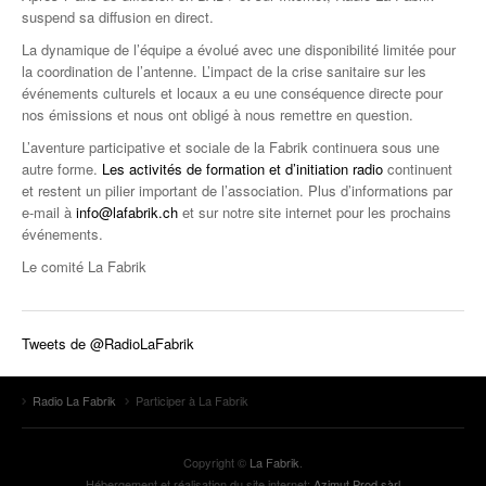
suspend sa diffusion en direct.
La dynamique de l’équipe a évolué avec une disponibilité limitée pour
la coordination de l’antenne. L’impact de la crise sanitaire sur les
événements culturels et locaux a eu une conséquence directe pour
nos émissions et nous ont obligé à nous remettre en question.
L’aventure participative et sociale de la Fabrik continuera sous une
autre forme.
Les activités de formation et d’initiation radio
continuent
et restent un pilier important de l’association. Plus d’informations par
e-mail à
info@lafabrik.ch
et sur notre site internet pour les prochains
événements.
Le comité La Fabrik
Tweets de @RadioLaFabrik
Radio La Fabrik
Participer à La Fabrik
Copyright ©
La Fabrik
.
Hébergement et réalisation du site internet:
Azimut Prod sàrl