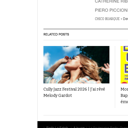
CATHERINE RIBEIR
PIERO PICCION
CHICO BUARQUE >
De
RELATED POSTS
Cully Jazz Festival 2026 | J’ai rêvé
Mon
Melody Gardot
Bap,
émo
Radio La Fabrik
A la une
La Souterraine Radio: Gran