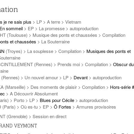
volum
ation
s je ne sais plus
> LP > A terre > Vietnam
En sommeil
> EP > La promesse > autoproduction
(Toulouse) > Musique des ponts et chaussées > Compilation
onts et chaussées
> La Souterraine
NN
(Troyes) > La souplesse > Compilation >
Musiques des ponts et
outerraine
INTILLEMENT (Rennes) > Prends moi > Compilation >
Obscur du
aine
(Rennes) > Un nouvel amour > LP >
Devant
> autoproduction
Marseille) > Des moments de plaisir > Compilation >
Hors-série 
sec
> A Découvrir Absolument
ris) > Porto > LP >
Blues pour Cécile
> autoproduction
Paris) > Où es-tu > EP >
Ô Fortes
> Armures provisoires
Grenoble) > Session en direct
GRAND VEYMONT