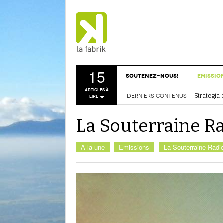
15
SOUTENEZ-NOUS!
EMISSIO
ARTICLES À
DERNIERS CONTENUS
LIRE
AZIMUT
CALM CL
Vincitori 
La Souterraine R
Ismo Leik
CARTOG
INTIME
A la une
Emissions
La Souterraine Radi
CÉSURE
COMPLÈ
DES BUL
CRÉPIDU
CURIOSI
GIVRE D