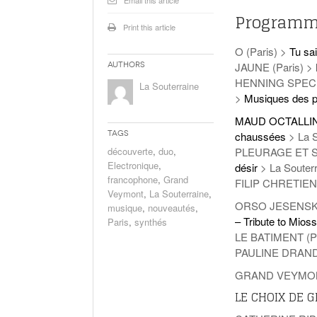
icon[type=linkedin-bug]
Email this article
[color=inverse]
Programm
.background{fill
Print this article
O (Paris) >
Tu sai
JAUNE (Paris) >
Authors
HENNING SPECHT 
La Souterraine
>
Musiques des p
MAUD OCTALLI
Tags
chaussées
> La S
découverte
,
duo
,
PLEURAGE ET SC
Electronique
,
désir
> La Souterr
francophone
,
Grand
FILIP CHRETIEN 
Veymont
,
La Souterraine
,
ORSO JESENSKA (
musique
,
nouveautés
,
– Tribute to Mios
Paris
,
synthés
LE BATIMENT (Pa
PAULINE DRAND (
GRAND VEYMONT (
LE CHOIX DE 