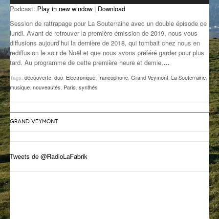
Podcast:
Play in new window
|
Download
GROOVE N SUN
PLUS DE MIX
Session de rattrapage pour La Souterraine avec un double épisode ce
IL ÉTAIT UNE FOIS
lundi. Avant de retrouver la première émission de 2019, nous vous
diffusions aujourd’hui la dernière de 2018, qui tombait chez nous en
rediffusion le soir de Noël et que nous avons préféré garder pour plus
L’ASTUCE DE LA PORTE EN BOIS
tard. Au programme de cette première heure et demie,
…
LA FABRIK POÉTIK
Tags:
découverte
,
duo
,
Electronique
,
francophone
,
Grand Veymont
,
La Souterraine
,
musique
,
nouveautés
,
Paris
,
synthés
LA MINUTE LITTÉRAIRE
LA SOUTERRAINE
GRAND VEYMONT
MUSIQUE DES ANTIPODES
NOS ANCIENS
Tweets de @RadioLaFabrik
SONORIK
THEME FORCE
ZIRCONIUM