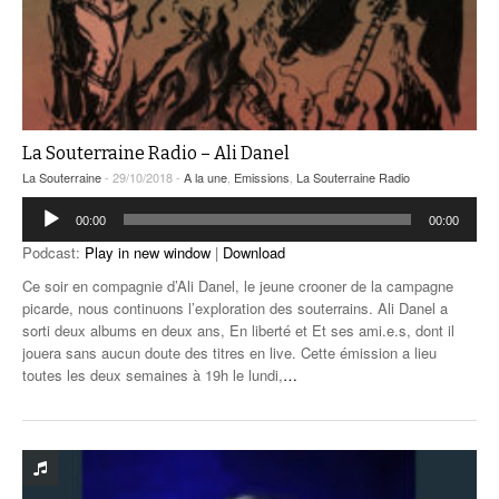
La Souterraine Radio – Ali Danel
La Souterraine
- 29/10/2018 -
A la une
,
Emissions
,
La Souterraine Radio
Lecteur
00:00
00:00
audio
Podcast:
Play in new window
|
Download
Ce soir en compagnie d’Ali Danel, le jeune crooner de la campagne
picarde, nous continuons l’exploration des souterrains. Ali Danel a
sorti deux albums en deux ans, En liberté et Et ses ami.e.s, dont il
jouera sans aucun doute des titres en live. Cette émission a lieu
toutes les deux semaines à 19h le lundi,
…