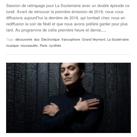
Session de rattrapage pour La Souterraine avec un double épisode ce
lundi. Avant de retrouver la première émission de 2019, nous vous
diffusions aujourd’hui la dernière de 2018, qui tombait chez nous en
rediffusion le soir de Noël et que nous avons préféré garder pour plus
tard. Au programme de cette première heure et demie,
…
Tags:
découverte
,
duo
,
Electronique
,
francophone
,
Grand Veymont
,
La Souterraine
,
musique
,
nouveautés
,
Paris
,
synthés