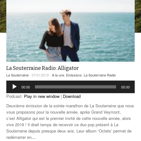
ANCIENNES ÉMISSIONS
La Souterraine Radio: Alligator
La Souterraine
- 07/01/2019 -
A la une
,
Emissions
,
La Souterraine Radio
Lecteur
00:00
00:00
audio
Podcast:
Play in new window
|
Download
Deuxième émission de la soirée marathon de La Souterraine que nous
vous proposons pour la nouvelle année, après Grand Veymont,
c’est Alligator qui est le premier invité de cette nouvelle année, alors
vive 2019 ! Il était temps de recevoir ce duo pop présent à La
Souterraine depuis presque deux ans. Leur album ‘Octets’ permet de
redémarrer en
…