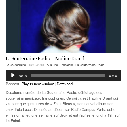
La Souterraine Radio – Pauline Drand
La Souterraine
- 15/10/2018 -
A la une
,
Emissions
,
La Souterraine Radio
Lecteur
00:00
00:00
audio
Podcast:
Play in new window
|
Download
Deuxième numéro de La Souterraine Radio, défrichage des
souterrains musicaux francophones. Ce soir, c’est Pauline Drand qui
va jouer quelques titres de « Faits Bleus », son nouvel album sorti
chez Folo Label. Diffusée au départ sur Radio Campus Paris, cette
émission a lieu une semaine sur deux et est reprise le lundi à 19h sur
La Fabrik.
…