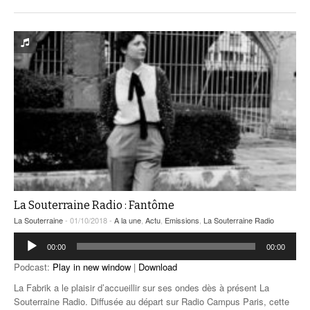
La Souterraine Radio : Fantôme
La Souterraine
- 01/10/2018 -
A la une
,
Actu
,
Emissions
,
La Souterraine Radio
Lecteur
00:00
00:00
audio
Podcast:
Play in new window
|
Download
La Fabrik a le plaisir d’accueillir sur ses ondes dès à présent La
Souterraine Radio. Diffusée au départ sur Radio Campus Paris, cette