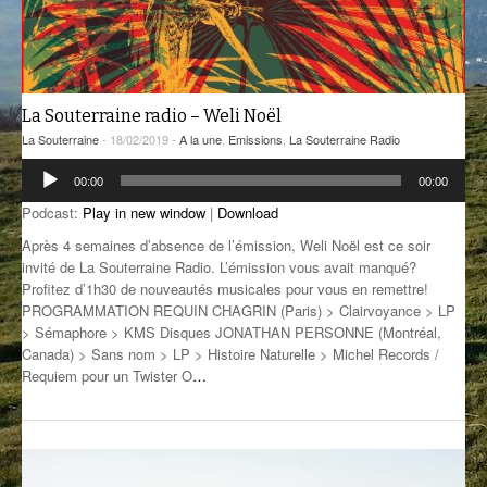
GROOVE N SUN
PLUS DE MIX
IL ÉTAIT UNE FOIS
La Souterraine radio – Weli Noël
L’ASTUCE DE LA PORTE EN BOIS
La Souterraine
- 18/02/2019 -
A la une
,
Emissions
,
La Souterraine Radio
LA FABRIK POÉTIK
Lecteur
00:00
00:00
audio
LA MINUTE LITTÉRAIRE
Podcast:
Play in new window
|
Download
Après 4 semaines d’absence de l’émission, Weli Noël est ce soir
LA SOUTERRAINE
invité de La Souterraine Radio. L’émission vous avait manqué?
Profitez d’1h30 de nouveautés musicales pour vous en remettre!
MUSIQUE DES ANTIPODES
PROGRAMMATION REQUIN CHAGRIN (Paris) > Clairvoyance > LP
> Sémaphore > KMS Disques JONATHAN PERSONNE (Montréal,
NOS ANCIENS
Canada) > Sans nom > LP > Histoire Naturelle > Michel Records /
Requiem pour un Twister O
…
SONORIK
THEME FORCE
ZIRCONIUM