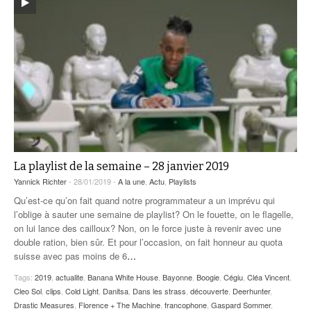
La playlist de la semaine – 28 janvier 2019
Yannick Richter
- 28/01/2019 -
A la une
,
Actu
,
Playlists
Qu’est-ce qu’on fait quand notre programmateur a un imprévu qui
l’oblige à sauter une semaine de playlist? On le fouette, on le flagelle,
on lui lance des cailloux? Non, on le force juste à revenir avec une
double ration, bien sûr. Et pour l’occasion, on fait honneur au quota
suisse avec pas moins de 6
…
Tags:
2019
,
actualite
,
Banana White House
,
Bayonne
,
Boogie
,
Cégiu
,
Cléa Vincent
,
Cleo Sol
,
clips
,
Cold Light
,
Danitsa
,
Dans les strass
,
découverte
,
Deerhunter
,
Drastic Measures
,
Florence + The Machine
,
francophone
,
Gaspard Sommer
,