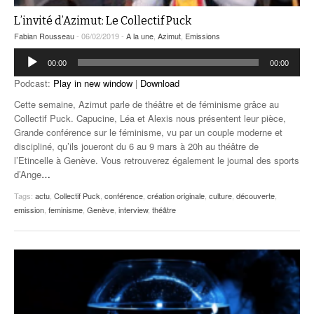
L’invité d’Azimut: Le Collectif Puck
Fabian Rousseau
- 06/02/2019 -
A la une
,
Azimut
,
Emissions
Lecteur
00:00
00:00
audio
Podcast:
Play in new window
|
Download
Cette semaine, Azimut parle de théâtre et de féminisme grâce au
Collectif Puck. Capucine, Léa et Alexis nous présentent leur pièce,
Grande conférence sur le féminisme, vu par un couple moderne et
discipliné, qu’ils joueront du 6 au 9 mars à 20h au théâtre de
l’Etincelle à Genève. Vous retrouverez également le journal des sports
d’Ange
…
Tags:
actu
,
Collectif Puck
,
conférence
,
création originale
,
culture
,
découverte
,
emission
,
feminisme
,
Genève
,
interview
,
théâtre