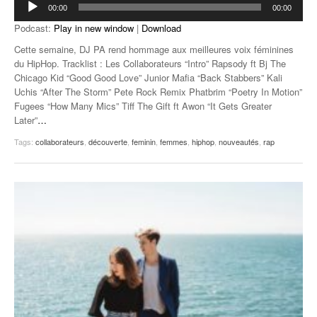
00:00
00:00
audio
Podcast:
Play in new window
|
Download
Cette semaine, DJ PA rend hommage aux meilleures voix féminines
du HipHop. Tracklist : Les Collaborateurs “Intro” Rapsody ft Bj The
Chicago Kid “Good Good Love” Junior Mafia “Back Stabbers” Kali
Uchis “After The Storm” Pete Rock Remix Phatbrim “Poetry In Motion”
Fugees “How Many Mics” Tiff The Gift ft Awon “It Gets Greater
Later”
…
Tags:
collaborateurs
,
découverte
,
feminin
,
femmes
,
hiphop
,
nouveautés
,
rap