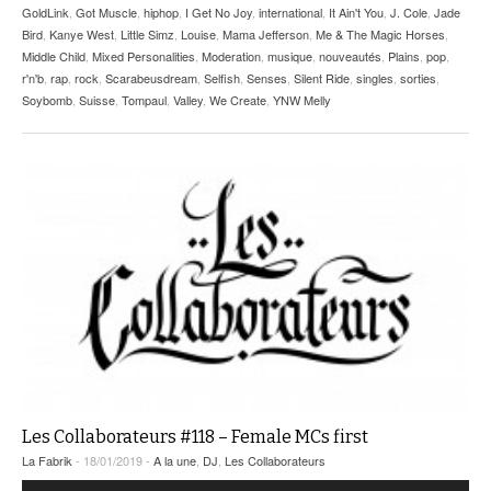
GoldLink
,
Got Muscle
,
hiphop
,
I Get No Joy
,
international
,
It Ain't You
,
J. Cole
,
Jade
Bird
,
Kanye West
,
Little Simz
,
Louise
,
Mama Jefferson
,
Me & The Magic Horses
,
Middle Child
,
Mixed Personalities
,
Moderation
,
musique
,
nouveautés
,
Plains
,
pop
,
r'n'b
,
rap
,
rock
,
Scarabeusdream
,
Selfish
,
Senses
,
Silent Ride
,
singles
,
sorties
,
Soybomb
,
Suisse
,
Tompaul
,
Valley
,
We Create
,
YNW Melly
Les Collaborateurs #118 – Female MCs first
La Fabrik
- 18/01/2019 -
A la une
,
DJ
,
Les Collaborateurs
Lecteur