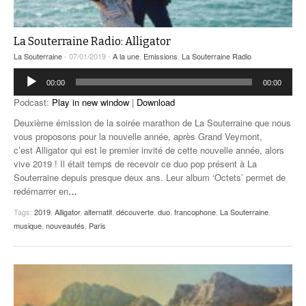
La Souterraine Radio: Alligator
La Souterraine
- 07/01/2019 -
A la une
,
Emissions
,
La Souterraine Radio
Lecteur
00:00
00:00
audio
Podcast:
Play in new window
|
Download
Deuxième émission de la soirée marathon de La Souterraine que nous
vous proposons pour la nouvelle année, après Grand Veymont,
c’est Alligator qui est le premier invité de cette nouvelle année, alors
vive 2019 ! Il était temps de recevoir ce duo pop présent à La
Souterraine depuis presque deux ans. Leur album ‘Octets’ permet de
redémarrer en
…
Tags:
2019
,
Alligator
,
alternatif
,
découverte
,
duo
,
francophone
,
La Souterraine
,
musique
,
nouveautés
,
Paris