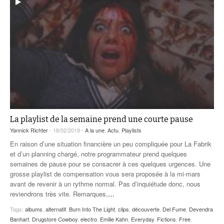
La playlist de la semaine prend une courte pause
Yannick Richter
- 18/02/2019 -
A la une
,
Actu
,
Playlists
En raison d’une situation financière un peu compliquée pour La Fabrik
et d’un planning chargé, notre programmateur prend quelques
semaines de pause pour se consacrer à ces quelques urgences. Une
grosse playlist de compensation vous sera proposée à la mi-mars
avant de revenir à un rythme normal. Pas d’inquiétude donc, nous
reviendrons très vite. Remarques,
…
Tags:
albums
,
alternatif
,
Burn Into The Light
,
clips
,
découverte
,
Del Fume
,
Devendra
Banhart
,
Drugstore Cowboy
,
electro
,
Emilie Kahn
,
Everyday
,
Fictions
,
Free
,