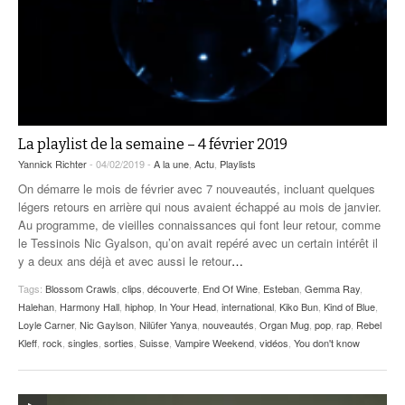
La playlist de la semaine – 4 février 2019
Yannick Richter
- 04/02/2019 -
A la une
,
Actu
,
Playlists
On démarre le mois de février avec 7 nouveautés, incluant quelques
légers retours en arrière qui nous avaient échappé au mois de janvier.
Au programme, de vieilles connaissances qui font leur retour, comme
le Tessinois Nic Gyalson, qu’on avait repéré avec un certain intérêt il
y a deux ans déjà et avec aussi le retour
…
Tags:
Blossom Crawls
,
clips
,
découverte
,
End Of Wine
,
Esteban
,
Gemma Ray
,
Halehan
,
Harmony Hall
,
hiphop
,
In Your Head
,
international
,
Kiko Bun
,
Kind of Blue
,
Loyle Carner
,
Nic Gaylson
,
Nilüfer Yanya
,
nouveautés
,
Organ Mug
,
pop
,
rap
,
Rebel
Kleff
,
rock
,
singles
,
sorties
,
Suisse
,
Vampire Weekend
,
vidéos
,
You don't know