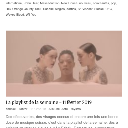
international
,
John Dear
,
Masseduction
,
New House
,
nouveau
,
nouveautés
,
pop
,
Rex Orange County
,
rock
,
Sasami
,
singles
,
sorties
,
St. Vincent
,
Suisse
,
UFO
,
Weyes Blood
,
Will You
La playlist de la semaine – 11 février 2019
Yannick Richter
- 11/02/2019 -
A la une
,
Actu
,
Playlists
Des découvertes, des visages connus et encore une fois une bonne
dose de musique suisse, c’est dans la playlist de la semaine, dès à
présent en rotation élevée sur La Fabrik. Remarques, suggestions,