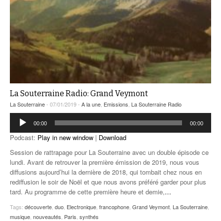
La Souterraine Radio: Grand Veymont
La Souterraine
- 07/01/2019 -
A la une
,
Emissions
,
La Souterraine Radio
Lecteur
00:00
00:00
audio
Podcast:
Play in new window
|
Download
Session de rattrapage pour La Souterraine avec un double épisode ce
lundi. Avant de retrouver la première émission de 2019, nous vous
diffusions aujourd’hui la dernière de 2018, qui tombait chez nous en
rediffusion le soir de Noël et que nous avons préféré garder pour plus
tard. Au programme de cette première heure et demie,
…
Tags:
découverte
,
duo
,
Electronique
,
francophone
,
Grand Veymont
,
La Souterraine
,
musique
,
nouveautés
,
Paris
,
synthés