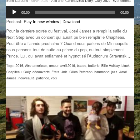
Irene Carbone
- 06/04/2020 -
A la une
,
Coronavirus Diary
,
Cully Jazz
,
Evénements
GROOVE N SUN
PLUS DE MIX
Lecteur
00:00
00:00
audio
IL ÉTAIT UNE FOIS
Podcast:
Play in new window
|
Download
Pour la dernière soirée du festival, José James a rempli la salle du
L’ASTUCE DE LA PORTE EN BOIS
Next Step avec un concert qui aurait pu bien remplir le Chapiteau.
Peut-être à l’année prochaine ? Quand nous parlons de Minneapolis,
LA FABRIK POÉTIK
nous pensons tout de suite au prince du pop, ou tout simplement
Prince. Lui, qui avait enflammé et hypnotisé l’Auditorium Stravinski
…
LA MINUTE LITTÉRAIRE
Tags:
2016
,
Afro-americain
,
amour
,
avril 2016
,
basse
,
batterie
,
Billie Holiday
,
black
,
LA SOUTERRAINE
Chapiteau
,
Cully
,
découverte
,
États-Unis
,
Gilles Peterson
,
hammond
,
jazz
,
José
James
,
nouveauté
,
patience
,
voix
MUSIQUE DES ANTIPODES
NOS ANCIENS
SONORIK
THEME FORCE
ZIRCONIUM