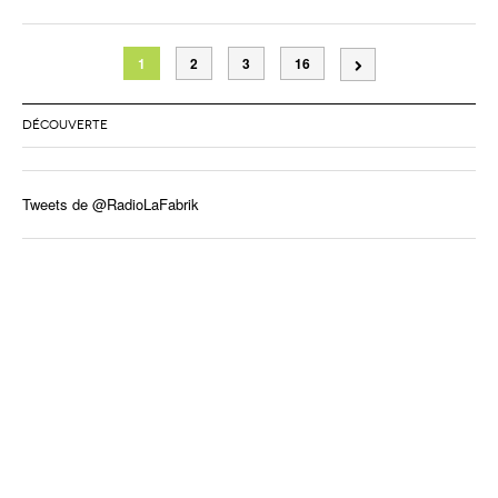
1
2
3
16
DÉCOUVERTE
Tweets de @RadioLaFabrik