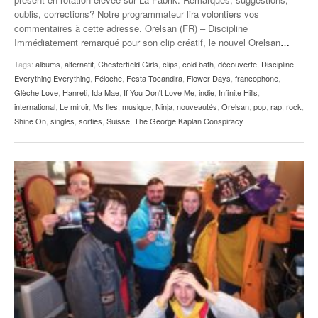
oublis, corrections? Notre programmateur lira volontiers vos
commentaires à cette adresse. Orelsan (FR) – Discipline
Immédiatement remarqué pour son clip créatif, le nouvel Orelsan
…
Tags:
albums
,
alternatif
,
Chesterfield Girls
,
clips
,
cold bath
,
découverte
,
Discipline
,
Everything Everything
,
Féloche
,
Festa Tocandira
,
Flower Days
,
francophone
,
Glèche Love
,
Hanreti
,
Ida Mae
,
If You Don't Love Me
,
indie
,
Infinite Hills
,
international
,
Le miroir
,
Ms Iles
,
musique
,
Ninja
,
nouveautés
,
Orelsan
,
pop
,
rap
,
rock
,
Shine On
,
singles
,
sorties
,
Suisse
,
The George Kaplan Conspiracy