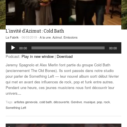
ANCIENNES ÉMISSIONS
L’invité d’Azimut : Cold Bath
La Fabrik
- 06/03/2019 -
A la une
,
Azimut
,
Emissions
Lecteur
00:00
00:00
audio
Podcast:
Play in new window
|
Download
Jeremy Spagnolo et Alex Merlin font partie du groupe Cold Bath
(anciennement The Old Bones). Ils sont passés dans notre studio
pour parler de Something Left — leur nouvel album sorti début février
qui met en avant des influences de rock, pop et funk entre autres.
Pendant une heure, ces jeunes musiciens nous font découvrir leur
univers
…
Tags:
artistes genevois
,
cold bath
,
découverte
,
Genève
,
musique
,
pop
,
rock
,
Something Left