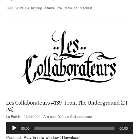
Tags:
2019
,
DJ
,
hip hop
,
la fabrik
,
mix
,
radio
,
set
,
tracklist
Les Collaborateurs #139 : From The Underground (DJ
PA)
La Fabrik
- 21/06/2019 -
A la une
,
DJ
,
Les Collaborateurs
Lecteur
00:00
00:00
audio
Podcast:
Play in new window
|
Download