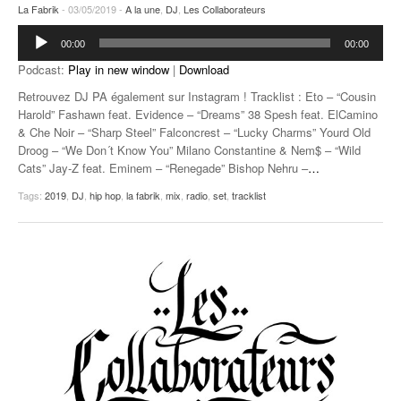
La Fabrik
- 03/05/2019 -
A la une
,
DJ
,
Les Collaborateurs
Lecteur
00:00
00:00
audio
Podcast:
Play in new window
|
Download
Retrouvez DJ PA également sur Instagram ! Tracklist : Eto – “Cousin
Harold” Fashawn feat. Evidence – “Dreams” 38 Spesh feat. ElCamino
& Che Noir – “Sharp Steel” Falconcrest – “Lucky Charms” Yourd Old
Droog – “We Don´t Know You” Milano Constantine & Nem$ – “Wild
Cats” Jay-Z feat. Eminem – “Renegade” Bishop Nehru –
…
Tags:
2019
,
DJ
,
hip hop
,
la fabrik
,
mix
,
radio
,
set
,
tracklist