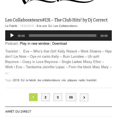
Les Collaborateurs#131 – The Club Hits! by Dj Correct
La Fabrik
- 19/04/2019 -
A la une
,
DJ
,
Les Collaborateurs
Lecteur
00:00
00:00
audio
Podcast:
Play in new window
|
Download
Tracklist : Eve – Who’s that Girl! Kelly Roland – Work Shakira – Hips
don’t Lie Nore – Oye mi canto Kelly – Burn Lumidee – Uh ooh!
Beyonce – Crazy in Love Beyonce – Single Ladies Missy Elliot –
Work i Eve – Tamborine Jennifer Lopez – From the block Mary Mary –
…
Tags:
2019
,
DJ
,
la fabrik
,
les collaborateurs
,
mix
,
pâques
,
radio
,
tracklist
1
2
3
55
ARRÊT DU DIRECT