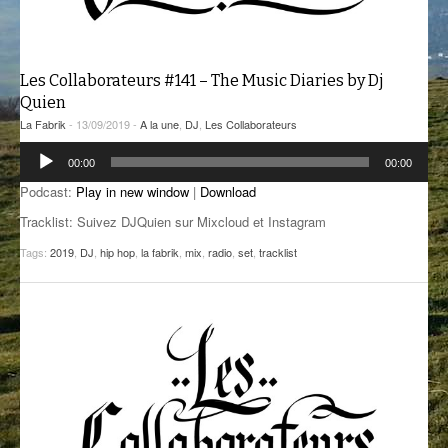
GROOVE N SUN
PLUS DE MIX
IL ÉTAIT UNE FOIS
Les Collaborateurs #141 – The Music Diaries by Dj
Quien
L’ASTUCE DE LA PORTE EN BOIS
La Fabrik
- 13/09/2019 -
A la une
,
DJ
,
Les Collaborateurs
LA FABRIK POÉTIK
Lecteur
00:00
00:00
audio
LA MINUTE LITTÉRAIRE
Podcast:
Play in new window
|
Download
Tracklist: Suivez DJQuien sur Mixcloud et Instagram
LA SOUTERRAINE
Tags:
2019
,
DJ
,
hip hop
,
la fabrik
,
mix
,
radio
,
set
,
tracklist
MUSIQUE DES ANTIPODES
NOS ANCIENS
SONORIK
THEME FORCE
ZIRCONIUM