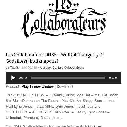
Les Collaborateurs #136 – WillDJ4Change by DJ
Godzillest (Indianapolis)
La Fabrik
- 24/05/2019 -
A la une
,
DJ
,
Les Collaborateurs
Lecteur
00:00
00:00
audio
Podcast:
Play in new window
|
Download
Tracklist : N.E.P.H.E.W. – I Would (Tokyo) Mos Def – Ms. Fat Booty
Srs Blu – Distraction The Roots – You Got Me Skypp Ssm – Love
Real Lyric Jones – ALL MINE Lyric Jones – Lush Lux Life
N.E.P.H.E.W. – ALL BLACK Talib Kweli – Get By Lyric Jones –
Unleaded, Premium, Diesel Lyric
…
Tags:
2019
,
DJ
,
dj godzillest
,
hi hop
,
hip hop
,
indianapolis
,
la fabrik
,
les