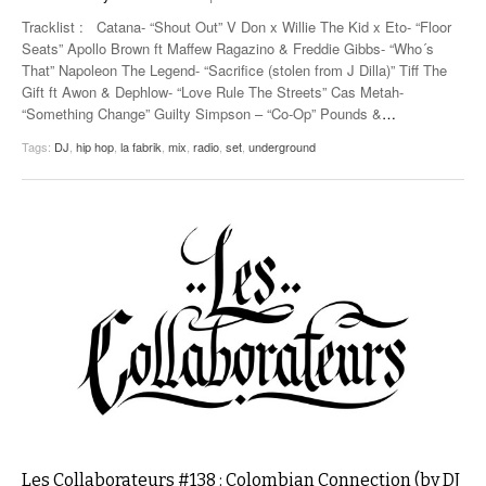
Tracklist : Catana- “Shout Out” V Don x Willie The Kid x Eto- “Floor
Seats” Apollo Brown ft Maffew Ragazino & Freddie Gibbs- “Who´s
That” Napoleon The Legend- “Sacrifice (stolen from J Dilla)” Tiff The
Gift ft Awon & Dephlow- “Love Rule The Streets” Cas Metah-
“Something Change” Guilty Simpson – “Co-Op” Pounds &
…
Tags:
DJ
,
hip hop
,
la fabrik
,
mix
,
radio
,
set
,
underground
Les Collaborateurs #138 : Colombian Connection (by DJ