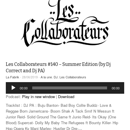
Les Collaborateurs #140 – Summer Edition (by Dj
Correct and Dj PA)
La Fabrik
- 28/06/2019 -
A la une
,
DJ
,
Les Collaborateurs
Lecteur
00:00
00:00
audio
Podcast:
Play in new window
|
Download
Tracklist : DJ PA : Buju Banton- Bad Boy Collie Buddz- Love &
Reggae Born Jamericans- Boom Shak A Tack Smif N Wessun ft
Junior Reid- Solid Ground The Game ft Junio Reid- Its Okay (One
Blood) Supercat- Dolly My Baby The Refugees ft Bounty Killer- Hip
Hop Opera Ky Mani Marley- Hustler Dr Dre-
…