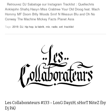
Retrouvez DJ Sabatoge sur Instagram Tracklist : Quellechris
Anklejohn Shafiq Hasyn Miss Crabtree Your Old Droog feat. Mach
Hommy MF Doom Billy Woods Smif N Wessun Blu and Oh No
Conway The Machine Mickey Facts Planet Asia
Tags:
2019
,
DJ
,
hip hop
,
la fabrik
,
mix
,
radio
,
set
,
tracklist
Les Collaborateurs #133 – LonG DayzH, sHorT NiteZ (by
Dj PA)