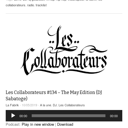
collaborateurs
,
radio
,
tracklist
Les Collaborateurs #134 – The May Edition (DJ
Sabatoge)
La Fabrik
- 10/05/2019 -
A la une
,
DJ
,
Les Collaborateurs
Lecteur
00:00
00:00
audio
Podcast:
Play in new window
|
Download