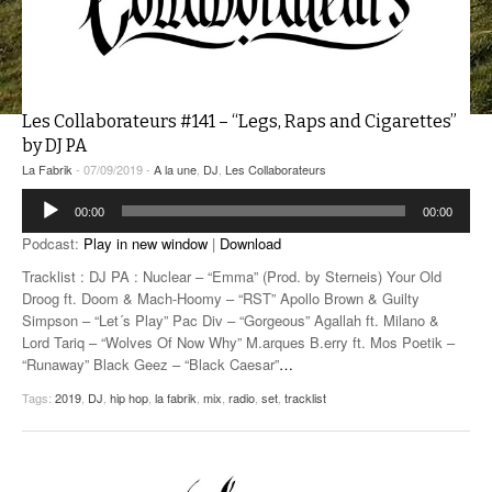
ANCIENNES ÉMISSIONS
Les Collaborateurs #141 – “Legs, Raps and Cigarettes”
by DJ PA
La Fabrik
- 07/09/2019 -
A la une
,
DJ
,
Les Collaborateurs
Lecteur
00:00
00:00
audio
Podcast:
Play in new window
|
Download
Tracklist : DJ PA : Nuclear – “Emma” (Prod. by Sterneis) Your Old
Droog ft. Doom & Mach-Hoomy – “RST” Apollo Brown & Guilty
Simpson – “Let´s Play” Pac Div – “Gorgeous” Agallah ft. Milano &
Lord Tariq – “Wolves Of Now Why” M.arques B.erry ft. Mos Poetik –
“Runaway” Black Geez – “Black Caesar”
…
Tags:
2019
,
DJ
,
hip hop
,
la fabrik
,
mix
,
radio
,
set
,
tracklist