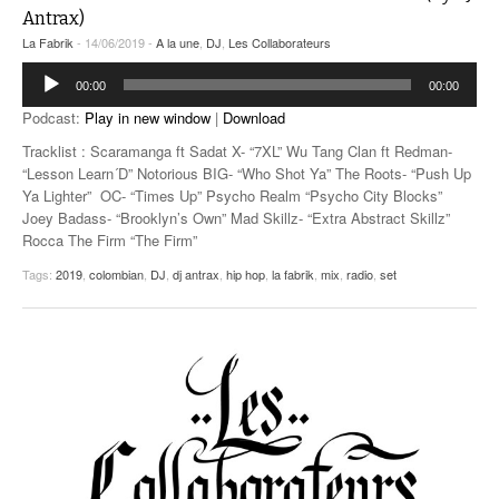
Antrax)
La Fabrik
- 14/06/2019 -
A la une
,
DJ
,
Les Collaborateurs
Lecteur
00:00
00:00
audio
Podcast:
Play in new window
|
Download
Tracklist : Scaramanga ft Sadat X- “7XL” Wu Tang Clan ft Redman-
“Lesson Learn´D” Notorious BIG- “Who Shot Ya” The Roots- “Push Up
Ya Lighter” OC- “Times Up” Psycho Realm “Psycho City Blocks”
Joey Badass- “Brooklyn’s Own” Mad Skillz- “Extra Abstract Skillz”
Rocca The Firm “The Firm”
Tags:
2019
,
colombian
,
DJ
,
dj antrax
,
hip hop
,
la fabrik
,
mix
,
radio
,
set