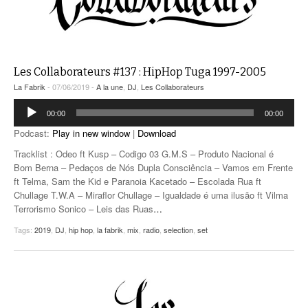
Les Collaborateurs #137 : HipHop Tuga 1997-2005
La Fabrik
- 07/06/2019 -
A la une
,
DJ
,
Les Collaborateurs
Lecteur
00:00
00:00
audio
Podcast:
Play in new window
|
Download
Tracklist : Odeo ft Kusp – Codigo 03 G.M.S – Produto Nacional é
Bom Berna – Pedaços de Nós Dupla Consciência – Vamos em Frente
ft Telma, Sam the Kid e Paranoia Kacetado – Escolada Rua ft
Chullage T.W.A – Miraflor Chullage – Igualdade é uma ilusão ft Vilma
Terrorismo Sonico – Leis das Ruas
…
Tags:
2019
,
DJ
,
hip hop
,
la fabrik
,
mix
,
radio
,
selection
,
set