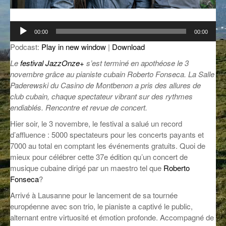
GROOVE N SUN
PLUS DE MIX
Lecteur
00:00
00:00
IL ÉTAIT UNE FOIS
audio
Podcast:
Play in new window
|
Download
L’ASTUCE DE LA PORTE EN BOIS
Le
festival JazzOnze+
s’est terminé en apothéose le 3
novembre grâce au pianiste cubain Roberto Fonseca. La Salle
LA FABRIK POÉTIK
Paderewski du Casino de Montbenon a pris des allures de
club cubain, chaque spectateur vibrant sur des rythmes
LA MINUTE LITTÉRAIRE
endiablés. Rencontre et revue de concert.
LA SOUTERRAINE
Hier soir, le 3 novembre, le festival a salué un record
d’affluence : 5000 spectateurs pour les concerts payants et
MUSIQUE DES ANTIPODES
7000 au total en comptant les événements gratuits. Quoi de
mieux pour célébrer cette 37e édition qu’un concert de
NOS ANCIENS
musique cubaine dirigé par un maestro tel que
Roberto
Fonseca
?
SONORIK
Arrivé à Lausanne pour le lancement de sa tournée
THEME FORCE
européenne avec son trio, le pianiste a captivé le public,
alternant entre virtuosité et émotion profonde. Accompagné de
ZIRCONIUM