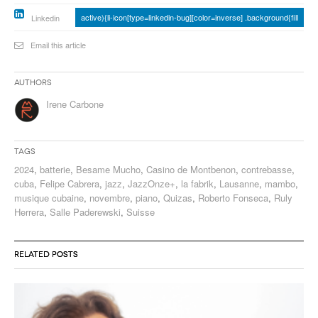
active){li-icon[type=linkedin-bug][color=inverse] .background{fill
Linkedin
Email this article
Authors
Irene Carbone
Tags
2024
,
batterie
,
Besame Mucho
,
Casino de Montbenon
,
contrebasse
,
cuba
,
Felipe Cabrera
,
jazz
,
JazzOnze+
,
la fabrik
,
Lausanne
,
mambo
,
musique cubaine
,
novembre
,
piano
,
Quizas
,
Roberto Fonseca
,
Ruly
Herrera
,
Salle Paderewski
,
Suisse
RELATED POSTS