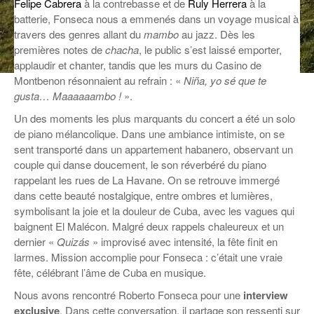
Felipe Cabrera
à la contrebasse et de
Ruly Herrera
à la
batterie, Fonseca nous a emmenés dans un voyage musical à
ANCIENNES ÉMISSIONS
travers des genres allant du
mambo
au jazz. Dès les
premières notes de
chacha
, le public s’est laissé emporter,
applaudir et chanter, tandis que les murs du Casino de
Montbenon résonnaient au refrain : «
Niña, yo sé que te
gusta… Maaaaaambo !
».
Un des moments les plus marquants du concert a été un solo
de piano mélancolique. Dans une ambiance intimiste, on se
sent transporté dans un appartement habanero, observant un
couple qui danse doucement, le son réverbéré du piano
rappelant les rues de La Havane. On se retrouve immergé
dans cette beauté nostalgique, entre ombres et lumières,
symbolisant la joie et la douleur de Cuba, avec les vagues qui
baignent El Malécon. Malgré deux rappels chaleureux et un
dernier «
Quizás
» improvisé avec intensité, la fête finit en
larmes. Mission accomplie pour Fonseca : c’était une vraie
fête, célébrant l’âme de Cuba en musique.
Nous avons rencontré Roberto Fonseca pour une
interview
exclusive
. Dans cette conversation, il partage son ressenti sur