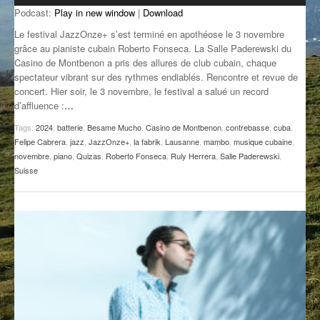
Podcast:
Play in new window
|
Download
GROOVE N SUN
PLUS DE MIX
Le festival JazzOnze+ s’est terminé en apothéose le 3 novembre
IL ÉTAIT UNE FOIS
grâce au pianiste cubain Roberto Fonseca. La Salle Paderewski du
Casino de Montbenon a pris des allures de club cubain, chaque
spectateur vibrant sur des rythmes endiablés. Rencontre et revue de
L’ASTUCE DE LA PORTE EN BOIS
concert. Hier soir, le 3 novembre, le festival a salué un record
d’affluence :
…
LA FABRIK POÉTIK
Tags:
2024
,
batterie
,
Besame Mucho
,
Casino de Montbenon
,
contrebasse
,
cuba
,
LA MINUTE LITTÉRAIRE
Felipe Cabrera
,
jazz
,
JazzOnze+
,
la fabrik
,
Lausanne
,
mambo
,
musique cubaine
,
novembre
,
piano
,
Quizas
,
Roberto Fonseca
,
Ruly Herrera
,
Salle Paderewski
,
LA SOUTERRAINE
Suisse
MUSIQUE DES ANTIPODES
NOS ANCIENS
SONORIK
THEME FORCE
ZIRCONIUM