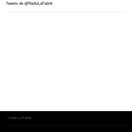
Tweets de @RadioLaFabrik
Radio La Fabrik