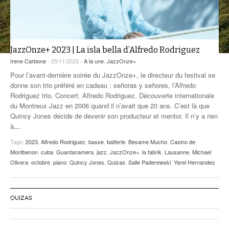
ANCIENNES ÉMISSIONS
JazzOnze+ 2023 | La isla bella d’Alfredo Rodriguez
Irene Carbone
- 05/11/2023 -
A la une
,
JazzOnze+
Pour l’avant-dernière soirée du JazzOnze+, le directeur du festival se
donne son trio préféré en cadeau : señoras y señores, l’Alfredo
Rodriguez trio. Concert. Alfredo Rodriguez. Découverte internationale
du Montreux Jazz en 2006 quand il n’avait que 20 ans. C’est là que
Quincy Jones décide de devenir son producteur et mentor. Il n’y a rien
à
…
Tags:
2023
,
Alfredo Rodriguez
,
basse
,
batterie
,
Besame Mucho
,
Casino de
Montbenon
,
cuba
,
Guantanamera
,
jazz
,
JazzOnze+
,
la fabrik
,
Lausanne
,
Michael
Olivera
,
octobre
,
piano
,
Quincy Jones
,
Quizas
,
Salle Paderewski
,
Yarel Hernandez
QUIZAS