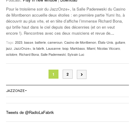
Pour le troisième soir du JazzOnze+, la Salle Paderewski du Casino
de Montbenon accueille deux étoiles : en première partie Yumi Ito, à
découvrir au plus vite, et en tête d’affiche l’immense Richard Bona,
qui brille haut dans le ciel depuis des décennies (et on en veut
encore !). Rencontres avec ces deux musiciens et revue de
…
Tags:
2023
,
basse
,
batterie
,
cameroun
,
Casino de Montbenon
,
États-Unis
,
guitare
,
jazz
,
JazzOnze+
,
la fabrik
,
Lausanne
,
loop
,
Markbass
,
Miami
,
Nicolas Viccaro
,
octobre
,
Richard Bona
,
Salle Paderewski
,
Sylvain Luc
1
2
JAZZONZE+
Tweets de @RadioLaFabrik