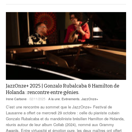
JazzOnze+ 2025 | Gonzalo Rubalcaba & Hamilton de
Holanda : rencontre entre génies.
Irene Carbone
- 02/11/2025 -
A la une
,
Evénements
,
JazzOnze+
C’est une rencontre au sommet que le JazzOnze+ Festival de
Lausanne a offert ce mercredi 29 octobre : celle du pianiste cubain
Gonzalo Rubalcaba et du mandoliniste brésilien Hamilton de Holanda,
réunis autour de leur album Collab (2024), nommé aux Grammy
Awards. Entre virtuosité et émotion pure, les deux maîtres ont offert