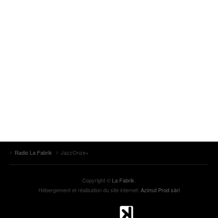
Radio La Fabrik
JazzOnze+
Copyright ©
La Fabrik
.
Hébergement et réalisation du site internet:
Azimut Prod sàrl