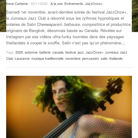
Irene Carbone
- 02/11/2025 -
A la une
,
Evénements
,
JazzOnze+
ANCIENNES ÉMISSIONS
Samedi 1er novembre, avant-dernière soirée du festival JazzOnze+,
le Jumeaux Jazz Club a résonné sous les rythmes hypnotiques et
solaires de Salin Cheewapansri, batteuse, compositrice et productrice
originaire de Bangkok, désormais basée au Canada. Révélée sur
Instagram par ses vidéos ultra-funky tournées dans des paysages
thaïlandais à couper le souffle, Salin n’est pas qu’un phénomène
…
Tags:
2025
,
automne
,
batterie
,
canada
,
festival
,
jazz
,
JazzOnze+
,
Jumeaux Jazz
Club
,
Lausanne
,
musique traditionnelle
,
novembre
,
percussion
,
salin
,
thailande