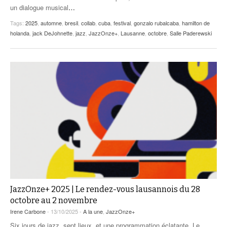
un dialogue musical
…
Tags:
2025
,
automne
,
bresil
,
collab
,
cuba
,
festival
,
gonzalo rubalcaba
,
hamilton de
holanda
,
jack DeJohnette
,
jazz
,
JazzOnze+
,
Lausanne
,
octobre
,
Salle Paderewski
JazzOnze+ 2025 | Le rendez-vous lausannois du 28
octobre au 2 novembre
Irene Carbone
- 13/10/2025 -
A la une
,
JazzOnze+
Six jours de jazz, sept lieux, et une programmation éclatante. Le