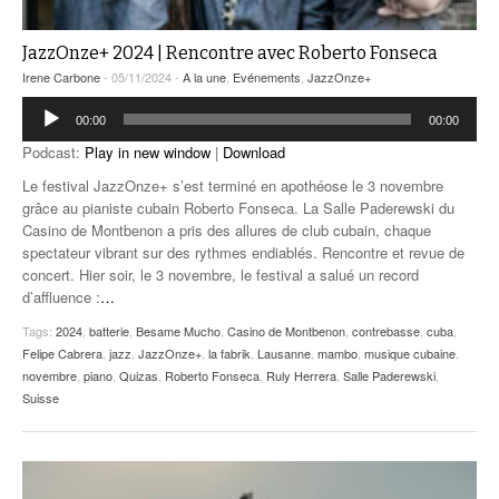
JazzOnze+ 2024 | Rencontre avec Roberto Fonseca
Irene Carbone
- 05/11/2024 -
A la une
,
Evénements
,
JazzOnze+
Lecteur
00:00
00:00
audio
Podcast:
Play in new window
|
Download
Le festival JazzOnze+ s’est terminé en apothéose le 3 novembre
grâce au pianiste cubain Roberto Fonseca. La Salle Paderewski du
Casino de Montbenon a pris des allures de club cubain, chaque
spectateur vibrant sur des rythmes endiablés. Rencontre et revue de
concert. Hier soir, le 3 novembre, le festival a salué un record
d’affluence :
…
Tags:
2024
,
batterie
,
Besame Mucho
,
Casino de Montbenon
,
contrebasse
,
cuba
,
Felipe Cabrera
,
jazz
,
JazzOnze+
,
la fabrik
,
Lausanne
,
mambo
,
musique cubaine
,
novembre
,
piano
,
Quizas
,
Roberto Fonseca
,
Ruly Herrera
,
Salle Paderewski
,
Suisse