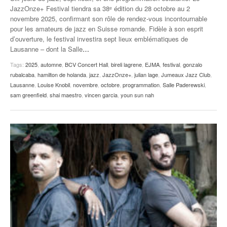
JazzOnze+ Festival tiendra sa 38ᵉ édition du 28 octobre au 2
novembre 2025, confirmant son rôle de rendez-vous incontournable
pour les amateurs de jazz en Suisse romande. Fidèle à son esprit
d’ouverture, le festival investira sept lieux emblématiques de
Lausanne – dont la Salle
…
Tags:
2025
,
automne
,
BCV Concert Hall
,
bireli lagrene
,
EJMA
,
festival
,
gonzalo
rubalcaba
,
hamilton de holanda
,
jazz
,
JazzOnze+
,
julian lage
,
Jumeaux Jazz Club
,
Lausanne
,
Louise Knobil
,
novembre
,
octobre
,
programmation
,
Salle Paderewski
,
sam greenfield
,
shai maestro
,
vincen garcia
,
youn sun nah