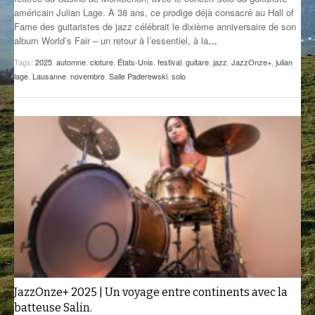
américain Julian Lage. À 38 ans, ce prodige déjà consacré au Hall of
GROOVE N SUN
PLUS DE MIX
Fame des guitaristes de jazz célébrait le dixième anniversaire de son
album World’s Fair – un retour à l’essentiel, à la
…
IL ÉTAIT UNE FOIS
Tags:
2025
,
automne
,
cloture
,
États-Unis
,
festival
,
guitare
,
jazz
,
JazzOnze+
,
julian
L’ASTUCE DE LA PORTE EN BOIS
lage
,
Lausanne
,
novembre
,
Salle Paderewski
,
solo
LA FABRIK POÉTIK
LA MINUTE LITTÉRAIRE
LA SOUTERRAINE
MUSIQUE DES ANTIPODES
NOS ANCIENS
SONORIK
THEME FORCE
JazzOnze+ 2025 | Un voyage entre continents avec la
ZIRCONIUM
batteuse Salin.