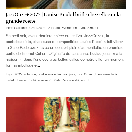
JazzOnze+ 2025 | Louise Knobil brille chez elle sur la
grande scène.
Irene Carbone
- 02/11/2025 -
A la une
,
Evénements
,
JazzOnze+
Samedi soir, avant-dernière soirée du festival JazzOnze+, la
contrebassiste, chanteuse et compositrice Louise Knobil a fait vibrer
la Salle Paderewski avec un concert plein d’authenticité, en première
partie de Emmet Cohen. Originaire de Lausanne, Louise jouait « à la
maison », dans l’une des plus belles salles de notre ville: un moment
fort, symbolique et
…
Tags:
2025
,
automne
,
contrebasse
,
festival
,
jazz
,
JazzOnze+
,
Lausanne
,
louis
matute
,
Louise Knobil
,
novembre
,
Salle Paderewski
,
sextet