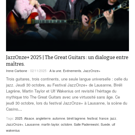
JazzOnze+ 2025 | The Great Guitars : un dialogue entre
maîtres.
Irene Carbone
- 02/11/2025 -
A la une
,
Evénements
,
JazzOnze+
Trois guitares, trois continents, une seule langue universelle : celle du
jazz. Jeudi 30 octobre, au Festival JazzOnze+ de Lausanne, Biréli
Lagrène, Martin Taylor et Ulf Wakenius ont revisité l’héritage du
mythique trio The Great Guitars avec une virtuosité sans âge. Ce
jeudi 30 octobre, lors du festival JazzOnze+ à Lausanne, la scène du
Casino
…
Tags:
2025
,
Alsace
,
angleterre
,
automne
,
bireli lagrene
,
festival
,
france
,
jazz
,
JazzOnze+
,
Lausanne
,
martin taylor
,
octobre
,
Salle Paderewski
,
Suede
,
ulf
wakenius