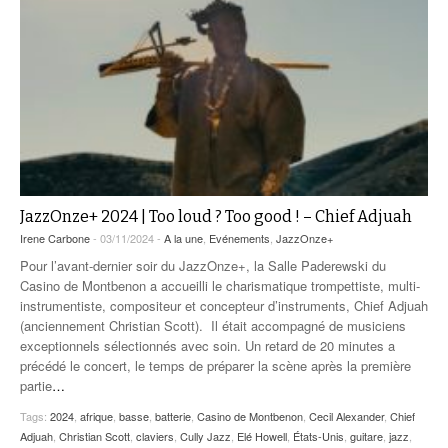
JazzOnze+ 2024 | Too loud ? Too good ! – Chief Adjuah
Irene Carbone
- 03/11/2024 -
A la une
,
Evénements
,
JazzOnze+
Pour l’avant-dernier soir du JazzOnze+, la Salle Paderewski du
Casino de Montbenon a accueilli le charismatique trompettiste, multi-
instrumentiste, compositeur et concepteur d’instruments, Chief Adjuah
(anciennement Christian Scott). Il était accompagné de musiciens
exceptionnels sélectionnés avec soin. Un retard de 20 minutes a
précédé le concert, le temps de préparer la scène après la première
partie
…
Tags:
2024
,
afrique
,
basse
,
batterie
,
Casino de Montbenon
,
Cecil Alexander
,
Chief
Adjuah
,
Christian Scott
,
claviers
,
Cully Jazz
,
Elé Howell
,
États-Unis
,
guitare
,
jazz
,