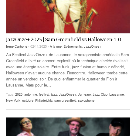
JazzOnze+ 2025 | Sam Greenfield vs Halloween: 1-0
Irene Carbone
- 02/11/2025 -
A la une
,
Evénements
,
JazzOnze+
Au Festival JazzOnze+ de Lausanne, le saxophoniste américain Sam
Greenfield a livré un concert explosif où la technique ciselée rivalisait
avec une énergie solaire. Entre funk, jazz fusion et humour débridé,
Halloween n’avait aucune chance. Rencontre. Halloween tombe cette
année un vendredi soir. De quoi enflammer le quartier du Flon à
Lausanne. Mais pour le
…
Tags:
2025
,
automne
,
festival
,
jazz
,
JazzOnze+
,
Jumeaux Jazz Club
,
Lausanne
,
New York
,
octobre
,
Philadelphia
,
sam greenfield
,
saxophone