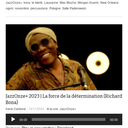
JazzOnze+
,
kora
,
la fabrik
,
Lausanne
,
Max Mucha
,
Morgan Guerin
,
New Orleans
,
ngoni
,
novembre
,
percussions
,
Pologne
,
Salle Paderewski
JazzOnze+ 2023 | La force de la détermination (Richard
Bona)
Irene Carbone
- 13/11/2023 -
A la une
,
JazzOnze+
Lecteur
00:00
00:00
audio
Podcast:
Play in new window
|
Download