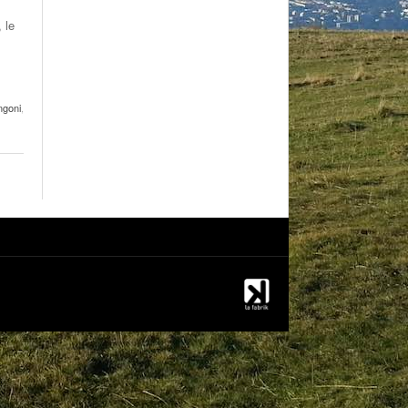
al 2026 | Entre Héritage Et
 le
- 12/04/2026
ent
iew All
ngoni
,