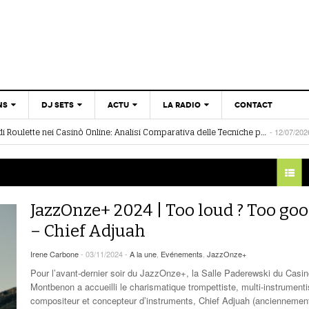
NS
DJ SETS
ACTU
LA RADIO
CONTACT
Strategia di Roulette nei Casinò Online: Analisi Comparativa delle Tecniche più Efficaci e dei Jackpot più Attraenti
- 12/07/202
CENACLE
EVÉNEMENTS
LA FABRIK
- 03/04/2019
- 29
Gioca Ovunque, Vinci Sempre: Guida Completa alle App di Casinò Mobile con Tornei Estivi e Pagamenti Sicuri
L’invité D’Azimut : Chien Bleu
CNCL666 – Le Grand Zbeul #2
Ismo Leikola, Ou
- 11/07/202
Il valore della fedeltà: come i programmi VIP trasformano le vincite in esperienze culturali uniche
- 29/06/
- 08/07/202
Sérieux
ASS
LES
PLAYLISTS
NOUS REJOINDRE
di Three Card Poker: Guida Festiva ai Live Dealer delle Casinò Online
- 07/07/2026
COLLABORATEURS
RAPHIE
SOCIÉTÉ
SOUTIEN ET
- 06/03/2019
- 25/10
ola, ou l’art de prendre les mots au sérieux
L’invité D’Azimut : Cold Bath
CNCL666 – Le Grand Zbeul
Cully Jazz Festi
- 29/06/2026
CONSTRUCT
PARTENARIATS
The Chemistry of Connection: How Datingskillss Data Explains Attraction Among Dutch Women
Vincent Segal, E
- 24/06/202
JazzOnze+ 2024 | Too loud ? Too goo
Come l’Intelligenza Artificiale sta Rivoluzionando i Bonus nei Casinò Online – Verso un’Esperienza di Gioco su Misura
20/04/2026
- 19/06/202
EST-CE QU’ON
ATELIERS ET FORMATIONS
- 06/02/2019
- 27/09/2
L’invité D’Azimut: Le Collectif Puck
CNCL 666 – FAST ZBEUL
Natale digitale: come i tornei di casinò crypto hanno rivoluzionato la sicurezza dei pagamenti
- 09/06/202
PEUT ALLER?
– Chief Adjuah
TEMENT
Cully Jazz Festi
La nuova frontiera delle scommesse: come le piattaforme di esports stanno ridisegnando il mercato delle puntate sportive
- 09/06/202
LES
FLUSSPFERD
- 16/04/
Slot‑Innovazioni Mobile: Temi Esclusivi, Tecnologia Live‑Dealer e l’Esplosione del Gioco on‑the‑Go
Classe !
- 02/06/202
Irene Carbone
- 03/11/2024 -
A la une
,
Evénements
,
JazzOnze+
- 23/01/2019
- 26/06/20
L’invité D’Azimut : Joshua Howlett
Cénacle – LAST ZBEUL
LES
RADIO MASALA
Pour l’avant-dernier soir du JazzOnze+, la Salle Paderewski du Casi
Cully Jazz Festiv
Montbenon a accueilli le charismatique trompettiste, multi-instrumenti
TÉS
TECHHOUSE
- 13/04/2
Gardot
compositeur et concepteur d’instruments, Chief Adjuah (anciennemen
-
Les Invités D’Azimut – Byron Leon &
Cénacle – Luv My Wax 11 – Raw G
’ÉTÉ
PLUS DE MIX