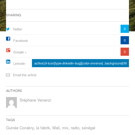
ANCIENNES ÉMISSIONS
Sharing
0
Twitter
0
Facebook
0
Google +
active){li-icon[type=linkedin-bug][color=inverse] .background{fill
Linkedin
Email this article
Authors
Stéphane Venanzi
Tags
Guinée Conakry
,
la fabrik
,
Mali
,
mix
,
radio
,
sénégal