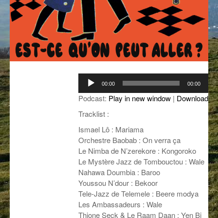
GROOVE N SUN
PLUS DE MIX
IL ÉTAIT UNE FOIS
L’ASTUCE DE LA PORTE EN BOIS
LA FABRIK POÉTIK
Lecteur
00:00
00:00
audio
LA MINUTE LITTÉRAIRE
Podcast:
Play in new window
|
Download
LA SOUTERRAINE
Tracklist :
Ismael Lô : Mariama
MUSIQUE DES ANTIPODES
Orchestre Baobab : On verra ça
Le Nimba de N’zerekore : Kongoroko
NOS ANCIENS
Le Mystère Jazz de Tombouctou : Wale
Nahawa Doumbia : Baroo
SONORIK
Youssou N’dour : Bekoor
THEME FORCE
Tele-Jazz de Telemele : Beere modya
Les Ambassadeurs : Wale
ZIRCONIUM
Thione Seck & Le Raam Daan : Yen Bi