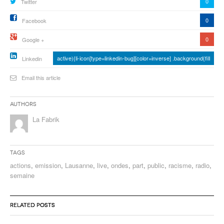
0
Twitter
0
Facebook
0
Google +
active){li-icon[type=linkedin-bug][color=inverse] .background{fill
Linkedin
Email this article
Authors
La Fabrik
Tags
actions
,
emission
,
Lausanne
,
live
,
ondes
,
part
,
public
,
racisme
,
radio
,
semaine
RELATED POSTS