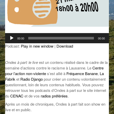
GROOVE N SUN
PLUS DE MIX
IL ÉTAIT UNE FOIS
L’ASTUCE DE LA PORTE EN BOIS
Lecteur
LA FABRIK POÉTIK
00:00
00:00
audio
Podcast:
Play in new window
|
Download
LA MINUTE LITTÉRAIRE
LA SOUTERRAINE
Ondes à part: le live
est un contenu réalisé dans le cadre de la
semaine d’actions contre le racisme à Lausanne. Le
Centre
MUSIQUE DES ANTIPODES
pour l’action non-violente
s’est allié à
Fréquence Banane
,
La
Fabrik
et
Radio Django
pour créer un contenu volontairement
NOS ANCIENS
questionnant, loin de leurs contenus habituels. Vous pouvez
SONORIK
retrouver tous les podcasts d’Ondes à part sur le site internet
du
CENAC
et de vos
radios préférées
.
THEME FORCE
Après un mois de chroniques, Ondes à part fait son show en
live et en public.
ZIRCONIUM