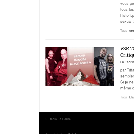
vous pr
tous le
histori
sexualit
Tags:
cre
VSR 20
Criti
La Fabrik
par Tif
semblera
Si je ne
même d’
Tags:
Bl
Radio La Fabrik