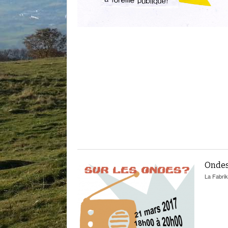
GROOVE 
IL ÉTAIT
L’ASTUCE
PORTE E
LA FABRI
LA MINU
LITTÉRAI
LA SOUT
MUSIQUE
ANTIPOD
NOS ANC
Ondes 
SONORI
La Fabrik
THEME F
Lecteur
ZIRCONI
audio
ANCIENN
ÉMISSIO