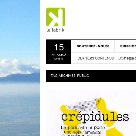
15
SOUTENEZ-NOUS!
EMISSIO
ARTICLES À
DERNIERS CONTENUS
LIRE
AZIMUT
CALM CL
Vincitori 
Ismo Leik
TAG ARCHIVES:
PUBLIC
CARTOG
INTIME
CÉSURE
COMPLÈ
DES BUL
CRÉPIDU
CURIOSI
GIVRE D