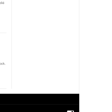
lié
ter
er
.
Rock.