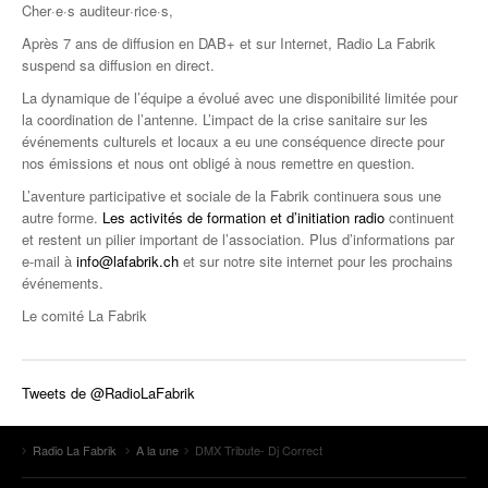
Cher·e·s auditeur·rice·s,
Après 7 ans de diffusion en DAB+ et sur Internet, Radio La Fabrik
suspend sa diffusion en direct.
La dynamique de l’équipe a évolué avec une disponibilité limitée pour
la coordination de l’antenne. L’impact de la crise sanitaire sur les
événements culturels et locaux a eu une conséquence directe pour
nos émissions et nous ont obligé à nous remettre en question.
L’aventure participative et sociale de la Fabrik continuera sous une
autre forme.
Les activités de formation et d’initiation radio
continuent
et restent un pilier important de l’association. Plus d’informations par
e-mail à
info@lafabrik.ch
et sur notre site internet pour les prochains
événements.
Le comité La Fabrik
Tweets de @RadioLaFabrik
Radio La Fabrik
A la une
DMX Tribute- Dj Correct