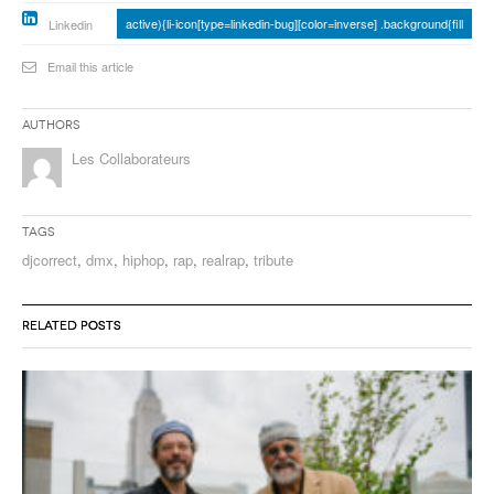
active){li-icon[type=linkedin-bug][color=inverse] .background{fill
Linkedin
Email this article
Authors
Les Collaborateurs
Tags
djcorrect
,
dmx
,
hiphop
,
rap
,
realrap
,
tribute
RELATED POSTS