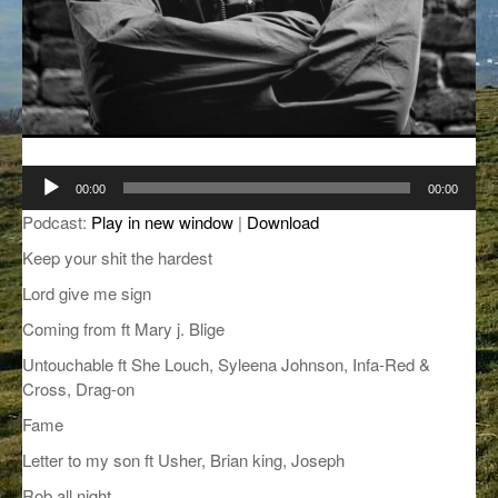
GROOVE N SUN
PLUS DE MIX
IL ÉTAIT UNE FOIS
L’ASTUCE DE LA PORTE EN BOIS
LA FABRIK POÉTIK
Lecteur
00:00
00:00
audio
LA MINUTE LITTÉRAIRE
Podcast:
Play in new window
|
Download
LA SOUTERRAINE
Keep your shit the hardest
Lord give me sign
MUSIQUE DES ANTIPODES
Coming from ft Mary j. Blige
NOS ANCIENS
Untouchable ft She Louch, Syleena Johnson, Infa-Red &
Cross, Drag-on
SONORIK
Fame
THEME FORCE
Letter to my son ft Usher, Brian king, Joseph
ZIRCONIUM
Rob all night