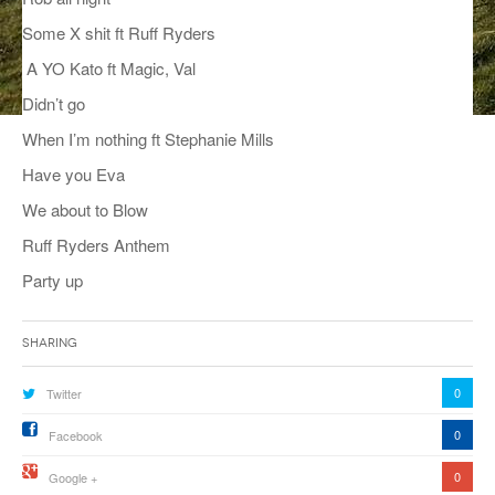
ANCIENNES ÉMISSIONS
Some X shit ft Ruff Ryders
A YO Kato ft Magic, Val
Didn’t go
When I’m nothing ft Stephanie Mills
Have you Eva
We about to Blow
Ruff Ryders Anthem
Party up
Sharing
0
Twitter
0
Facebook
0
Google +