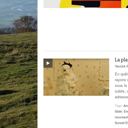
GROOVE 
IL ÉTAIT
L’ASTUCE
PORTE E
LA FABRI
LA MINU
LITTÉRAI
La pla
LA SOUT
Yannick R
MUSIQUE
En quête
ANTIPOD
rayons 
sous la
NOS ANC
oublis,
SONORI
adresse
THEME F
Tags:
Am
State
,
En
ZIRCONI
nouveaut
ANCIENN
Sunset E
ÉMISSIO