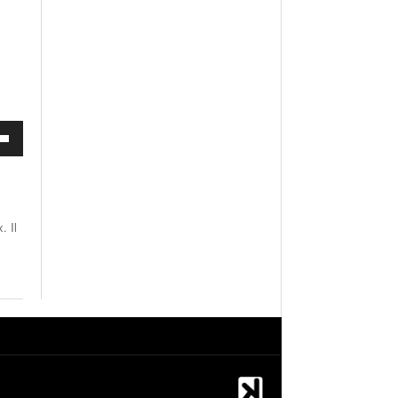
.
z
s
as
ter
. Il
er
.