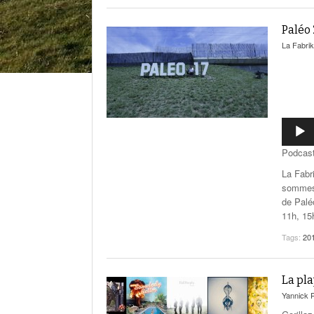
Paléo 
La Fabrik
Lecteur
audio
Podcas
La Fabr
sommes 
de Palé
11h, 15
Tags:
20
La pla
Yannick R