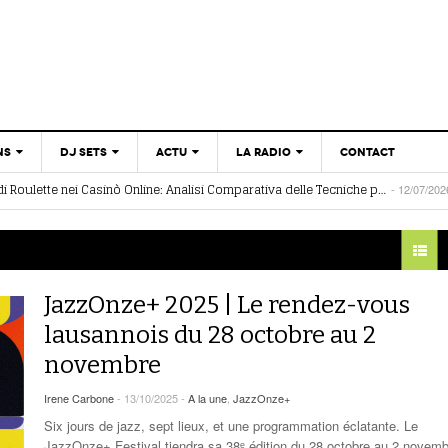
NS
DJ SETS
ACTU
LA RADIO
CONTACT
Strategia di Roulette nei Casinò Online: Analisi Comparativa delle Tecniche più Efficaci e dei Jackpot più Attraenti
- 12/07/202
Gioca Ovunque, Vinci Sempre: Guida Completa alle App di Casinò Mobile con Tornei Estivi e Pagamenti Sicuri
- 11/07/202
CENACLE
EVÉNEMENTS
LA FABRIK
- 03/04/2019
- 29
L’invité D’Azimut : Chien Bleu
CNCL666 – Le Grand Zbeul #2
Ismo Leikola, Ou
Il valore della fedeltà: come i programmi VIP trasformano le vincite in esperienze culturali uniche
- 08/07/202
- 29/06/
Sérieux
ASS
LES
PLAYLISTS
di Three Card Poker: Guida Festiva ai Live Dealer delle Casinò Online
NOUS REJOINDRE
- 07/07/2026
COLLABORATEURS
ola, ou l’art de prendre les mots au sérieux
- 29/06/2026
RAPHIE
SOCIÉTÉ
SOUTIEN ET
- 06/03/2019
- 25/10
L’invité D’Azimut : Cold Bath
CNCL666 – Le Grand Zbeul
Cully Jazz Festi
The Chemistry of Connection: How Datingskillss Data Explains Attraction Among Dutch Women
- 24/06/202
CONSTRUCT
PARTENARIATS
Vincent Segal, E
Come l’Intelligenza Artificiale sta Rivoluzionando i Bonus nei Casinò Online – Verso un’Esperienza di Gioco su Misura
- 19/06/202
JazzOnze+ 2025 | Le rendez-vous
20/04/2026
EST-CE QU’ON
ATELIERS ET FORMATIONS
Natale digitale: come i tornei di casinò crypto hanno rivoluzionato la sicurezza dei pagamenti
- 09/06/202
- 06/02/2019
- 27/09/2
L’invité D’Azimut: Le Collectif Puck
CNCL 666 – FAST ZBEUL
PEUT ALLER?
lausannois du 28 octobre au 2
La nuova frontiera delle scommesse: come le piattaforme di esports stanno ridisegnando il mercato delle puntate sportive
- 09/06/202
TEMENT
Cully Jazz Festi
Slot‑Innovazioni Mobile: Temi Esclusivi, Tecnologia Live‑Dealer e l’Esplosione del Gioco on‑the‑Go
- 02/06/202
LES
FLUSSPFERD
novembre
- 16/04/
Classe !
- 23/01/2019
- 26/06/20
L’invité D’Azimut : Joshua Howlett
Cénacle – LAST ZBEUL
LES
RADIO MASALA
Irene Carbone
- 13/10/2025 -
A la une
,
JazzOnze+
Cully Jazz Festiv
TÉS
TECHHOUSE
- 13/04/2
Gardot
Six jours de jazz, sept lieux, et une programmation éclatante. Le
-
Les Invités D’Azimut – Byron Leon &
Cénacle – Luv My Wax 11 – Raw G
JazzOnze+ Festival tiendra sa 38ᵉ édition du 28 octobre au 2 novemb
’ÉTÉ
PLUS DE MIX