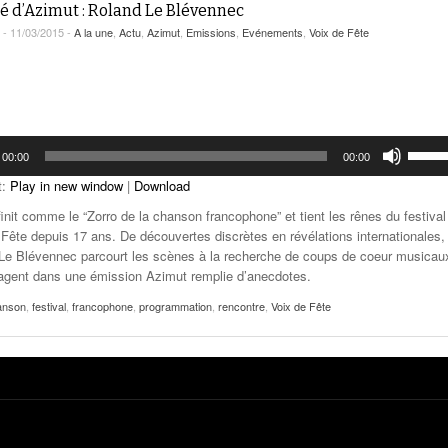
volume
té d’Azimut : Roland Le Blévennec
- 11/03/2015 -
A la une
,
Actu
,
Azimut
,
Emissions
,
Evénements
,
Voix de Fête
Utilise
00:00
00:00
les
t:
Play in new window
|
Download
flèche
haut/b
finit comme le “Zorro de la chanson francophone” et tient les rênes du festival
pour
 Fête depuis 17 ans. De découvertes discrètes en révélations internationales,
augmen
Le Blévennec parcourt les scènes à la recherche de coups de coeur musicaux
ou
tagent dans une émission Azimut remplie d’anecdotes.
diminu
le
anson
,
festival
,
francophone
,
programmation
,
rencontre
,
Voix de Fête
volume