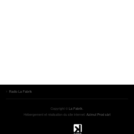
Radio La Fabrik
Copyright ©
La Fabrik
.
Hébergement et réalisation du site internet:
Azimut Prod sàrl