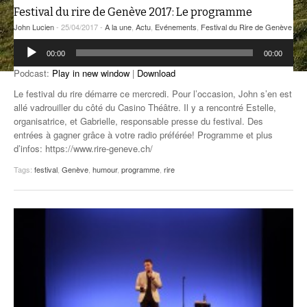
Festival du rire de Genève 2017: Le programme
ANCIENNES ÉMISSIONS
John Lucien
- 25/04/2017 -
A la une
,
Actu
,
Evénements
,
Festival du Rire de Genève
Lecteur
00:00
00:00
audio
Podcast:
Play in new window
|
Download
Le festival du rire démarre ce mercredi. Pour l’occasion, John s’en est
allé vadrouiller du côté du Casino Théâtre. Il y a rencontré Estelle,
organisatrice, et Gabrielle, responsable presse du festival. Des
entrées à gagner grâce à votre radio préférée! Programme et plus
d’infos: https://www.rire-geneve.ch/
Tags:
festival
,
Genève
,
humour
,
programme
,
rire