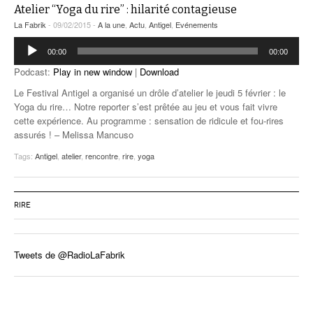
Atelier “Yoga du rire” : hilarité contagieuse
La Fabrik
- 09/02/2015 -
A la une
,
Actu
,
Antigel
,
Evénements
Lecteur
00:00
00:00
audio
Podcast:
Play in new window
|
Download
Le Festival Antigel a organisé un drôle d’atelier le jeudi 5 février : le
Yoga du rire… Notre reporter s’est prêtée au jeu et vous fait vivre
cette expérience. Au programme : sensation de ridicule et fou-rires
assurés ! – Melissa Mancuso
Tags:
Antigel
,
atelier
,
rencontre
,
rire
,
yoga
RIRE
Tweets de @RadioLaFabrik