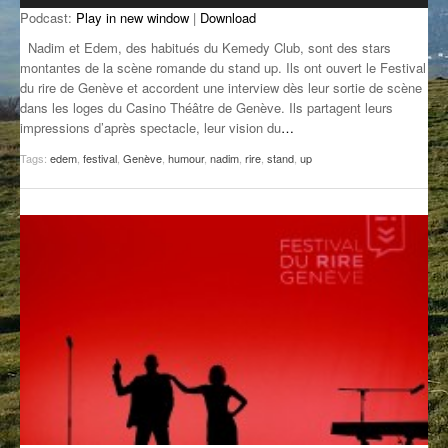
Podcast:
Play in new window
|
Download
GROOVE N SUN
PLUS DE MIX
Nadim et Edem, des habitués du Kemedy Club, sont des stars
IL ÉTAIT UNE FOIS
montantes de la scène romande du stand up. Ils ont ouvert le Festival
du rire de Genève et accordent une interview dès leur sortie de scène
dans les loges du Casino Théâtre de Genève. Ils partagent leurs
L’ASTUCE DE LA PORTE EN BOIS
impressions d’après spectacle, leur vision du
…
LA FABRIK POÉTIK
Tags:
edem
,
festival
,
Genève
,
humour
,
nadim
,
rire
,
stand
,
up
LA MINUTE LITTÉRAIRE
LA SOUTERRAINE
MUSIQUE DES ANTIPODES
NOS ANCIENS
SONORIK
THEME FORCE
ZIRCONIUM