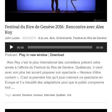
Festival du Rire de Genève 2016 : Rencontre avec Alex
Roy
John Lucien
- 29/04/2016 -
A la une
,
Actu
,
Evénements
,
Festival du Rire de Genève
Lecteur
00:00
00:00
audio
Podcast:
Play in new window
|
Download
Alex Roy c’est le plus international des comédiens présent cette
année à l’affiche du Festival du Rire de Genève. Québécois, il vient
avec son plus bel accent proposer son spectacle « Heureux d’être
content ». C’est la première fois qu’il joue vraiment ce spectacle en
Europe et il a travaillé des adaptations pour que le public comprenne
tout.
…
Tags:
accent
,
Genève
,
humour
,
interview
,
Québec
,
rire