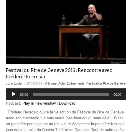
Festival du Rire de Genève 2016 : Rencontre avec
Frédéric Recrosio
John Lucien
- 28/04/2016 -
A la une
,
Actu
,
Evénements
,
Festival du Rire de Genève
Lecteur
00:00
00:00
audio
Podcast:
Play in new window
|
Download
Frédéric Recrosio ouvre la 3e édition du Festival du Rire de Genève
avec son spectacle “Je suis vieux (pas beaucoup, mais déjà)!” C’est
sa première participation au festival et également la première fois qu’il
joue dans la salle du Casino Théâtre de Carouge. Tout de suite après