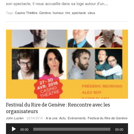
son spectacle, il nous accueille dans sa loge autour d’un
…
Tags:
Casino Théâtre
,
Genève
,
humour
,
rire
,
spectacle
,
vieux
Festival du Rire de Genève : Rencontre avec les
organisateurs
John Lucien
- 22/04/2016 -
A la une
,
Actu
,
Evénements
,
Festival du Rire de Genève
Lecteur
00:00
00:00
audio