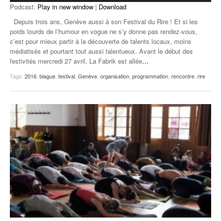
Podcast:
Play in new window
|
Download
Depuis trois ans, Genève aussi à son Festival du Rire ! Et si les
poids lourds de l’humour en vogue ne s’y donne pas rendez-vous,
c’est pour mieux partir à la découverte de talents locaux, moins
médiatisés et pourtant tout aussi talentueux. Avant le début des
festivités mercredi 27 avril, La Fabrik est allée
…
Tags:
2016
,
blague
,
festival
,
Genève
,
organisation
,
programmation
,
rencontre
,
rire