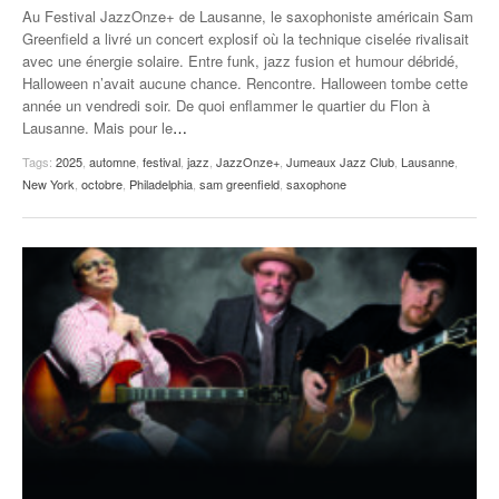
Au Festival JazzOnze+ de Lausanne, le saxophoniste américain Sam
Greenfield a livré un concert explosif où la technique ciselée rivalisait
avec une énergie solaire. Entre funk, jazz fusion et humour débridé,
Halloween n’avait aucune chance. Rencontre. Halloween tombe cette
année un vendredi soir. De quoi enflammer le quartier du Flon à
Lausanne. Mais pour le
…
Tags:
2025
,
automne
,
festival
,
jazz
,
JazzOnze+
,
Jumeaux Jazz Club
,
Lausanne
,
New York
,
octobre
,
Philadelphia
,
sam greenfield
,
saxophone