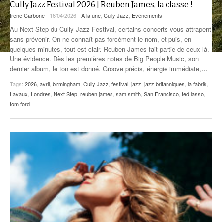
Cully Jazz Festival 2026 | Reuben James, la classe !
ANCIENNES ÉMISSIONS
Irene Carbone
- 16/04/2026 -
A la une
,
Cully Jazz
,
Evénements
Au Next Step du Cully Jazz Festival, certains concerts vous attrapent
sans prévenir. On ne connaît pas forcément le nom, et puis, en
quelques minutes, tout est clair. Reuben James fait partie de ceux-là.
Une évidence. Dès les premières notes de Big People Music, son
dernier album, le ton est donné. Groove précis, énergie immédiate,
…
Tags:
2026
,
avril
,
birmingham
,
Cully Jazz
,
festival
,
jazz
,
jazz britanniques
,
la fabrik
,
Lavaux
,
Londres
,
Next Step
,
reuben james
,
sam smith
,
San Francisco
,
ted lasso
,
tom ford