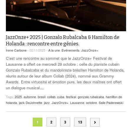
JazzOnze+ 2025 | Gonzalo Rubalcaba & Hamilton de
Holanda : rencontre entre génies.
Irene Carbone
- 02/11/2025 -
A la une
,
Evénements
,
JazzOnze+
C’est une rencontre au sommet que le JazzOnze+ Festival de
Lausanne a offert ce mercredi 29 octobre : celle du pianiste cubain
Gonzalo Rubalcaba et du mandoliniste brésilien Hamilton de Holanda,
réunis autour de leur album Collab (2024), nommé aux Grammy
Awards. Entre virtuosité et émotion pure, les deux maîtres ont offert
un dialogue musical
…
Tags:
2025
,
automne
,
bresil
,
collab
,
cuba
,
festival
,
gonzalo rubalcaba
,
hamilton de
holanda
,
jack DeJohnette
,
jazz
,
JazzOnze+
,
Lausanne
,
octobre
,
Salle Paderewski
1
2
3
13