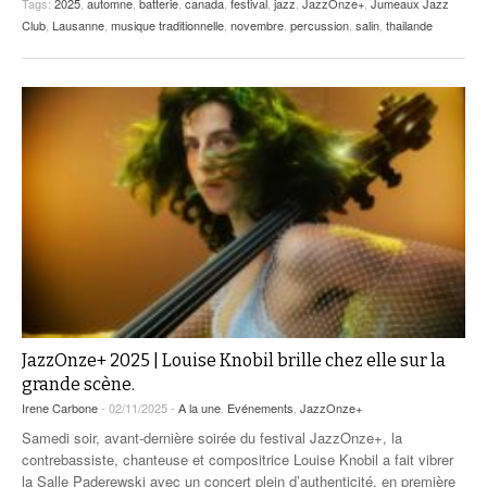
Tags:
2025
,
automne
,
batterie
,
canada
,
festival
,
jazz
,
JazzOnze+
,
Jumeaux Jazz
Club
,
Lausanne
,
musique traditionnelle
,
novembre
,
percussion
,
salin
,
thailande
JazzOnze+ 2025 | Louise Knobil brille chez elle sur la
grande scène.
Irene Carbone
- 02/11/2025 -
A la une
,
Evénements
,
JazzOnze+
Samedi soir, avant-dernière soirée du festival JazzOnze+, la
contrebassiste, chanteuse et compositrice Louise Knobil a fait vibrer
la Salle Paderewski avec un concert plein d’authenticité, en première