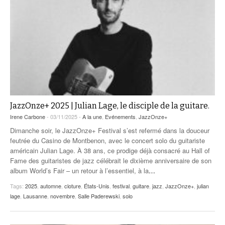
JazzOnze+ 2025 | Julian Lage, le disciple de la guitare.
Irene Carbone
- 03/11/2025 -
A la une
,
Evénements
,
JazzOnze+
Dimanche soir, le JazzOnze+ Festival s’est refermé dans la douceur
feutrée du Casino de Montbenon, avec le concert solo du guitariste
américain Julian Lage. À 38 ans, ce prodige déjà consacré au Hall of
Fame des guitaristes de jazz célébrait le dixième anniversaire de son
album World’s Fair – un retour à l’essentiel, à la
…
Tags:
2025
,
automne
,
cloture
,
États-Unis
,
festival
,
guitare
,
jazz
,
JazzOnze+
,
julian
lage
,
Lausanne
,
novembre
,
Salle Paderewski
,
solo