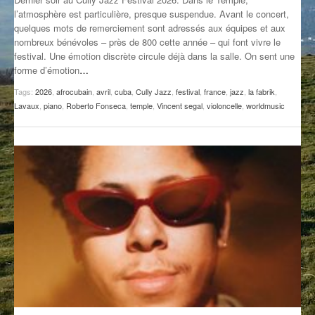
l’atmosphère est particulière, presque suspendue. Avant le concert,
GROOVE N SUN
PLUS DE MIX
quelques mots de remerciement sont adressés aux équipes et aux
nombreux bénévoles – près de 800 cette année – qui font vivre le
IL ÉTAIT UNE FOIS
festival. Une émotion discrète circule déjà dans la salle. On sent une
forme d’émotion
…
L’ASTUCE DE LA PORTE EN BOIS
Tags:
2026
,
afrocubain
,
avril
,
cuba
,
Cully Jazz
,
festival
,
france
,
jazz
,
la fabrik
,
LA FABRIK POÉTIK
Lavaux
,
piano
,
Roberto Fonseca
,
temple
,
Vincent segal
,
violoncelle
,
worldmusic
LA MINUTE LITTÉRAIRE
LA SOUTERRAINE
MUSIQUE DES ANTIPODES
NOS ANCIENS
SONORIK
THEME FORCE
ZIRCONIUM