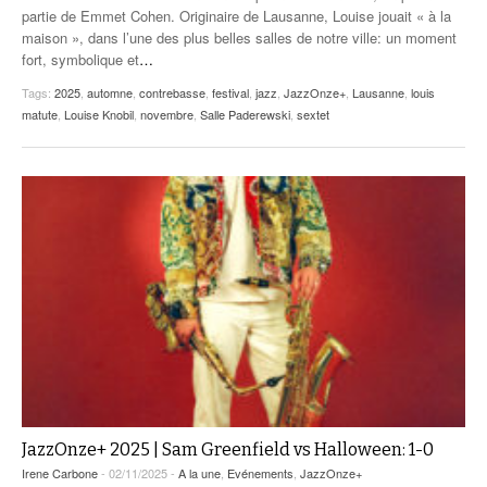
partie de Emmet Cohen. Originaire de Lausanne, Louise jouait « à la
maison », dans l’une des plus belles salles de notre ville: un moment
fort, symbolique et
…
Tags:
2025
,
automne
,
contrebasse
,
festival
,
jazz
,
JazzOnze+
,
Lausanne
,
louis
matute
,
Louise Knobil
,
novembre
,
Salle Paderewski
,
sextet
JazzOnze+ 2025 | Sam Greenfield vs Halloween: 1-0
Irene Carbone
- 02/11/2025 -
A la une
,
Evénements
,
JazzOnze+