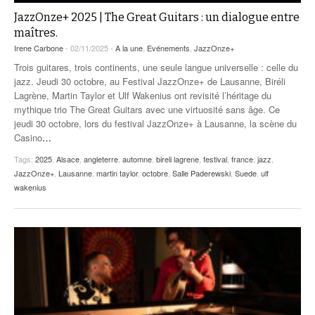
JazzOnze+ 2025 | The Great Guitars : un dialogue entre
maîtres.
Irene Carbone
- 02/11/2025 -
A la une
,
Evénements
,
JazzOnze+
Trois guitares, trois continents, une seule langue universelle : celle du
jazz. Jeudi 30 octobre, au Festival JazzOnze+ de Lausanne, Biréli
Lagrène, Martin Taylor et Ulf Wakenius ont revisité l’héritage du
mythique trio The Great Guitars avec une virtuosité sans âge. Ce
jeudi 30 octobre, lors du festival JazzOnze+ à Lausanne, la scène du
Casino
…
Tags:
2025
,
Alsace
,
angleterre
,
automne
,
bireli lagrene
,
festival
,
france
,
jazz
,
JazzOnze+
,
Lausanne
,
martin taylor
,
octobre
,
Salle Paderewski
,
Suede
,
ulf
wakenius