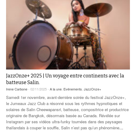
JazzOnze+ 2025 | Un voyage entre continents avec la
batteuse Salin.
Irene Carbone
- 02/11/2025 -
A la une
,
Evénements
,
JazzOnze+
Samedi 1er novembre, avant-dernière soirée du festival JazzOnze+,
le Jumeaux Jazz Club a résonné sous les rythmes hypnotiques et
solaires de Salin Cheewapansri, batteuse, compositrice et productrice
originaire de Bangkok, désormais basée au Canada. Révélée sur
Instagram par ses vidéos ultra-funky tournées dans des paysages
thaïlandais à couper le souffle, Salin n’est pas qu’un phénomène
…