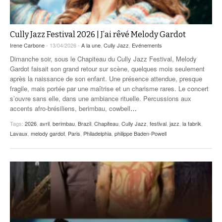
Cully Jazz Festival 2026 | J’ai rêvé Melody Gardot
Irene Carbone
- 13/04/2026 -
A la une
,
Cully Jazz
,
Evénements
Dimanche soir, sous le Chapiteau du Cully Jazz Festival, Melody
Gardot faisait son grand retour sur scène, quelques mois seulement
après la naissance de son enfant. Une présence attendue, presque
fragile, mais portée par une maîtrise et un charisme rares. Le concert
s’ouvre sans elle, dans une ambiance rituelle. Percussions aux
accents afro-brésiliens, berimbau, cowbell
…
Tags:
2026
,
avril
,
berimbau
,
Brazil
,
Chapiteau
,
Cully Jazz
,
festival
,
jazz
,
la fabrik
,
Lavaux
,
melody gardot
,
Paris
,
Philadelphia
,
philippe Baden-Powell