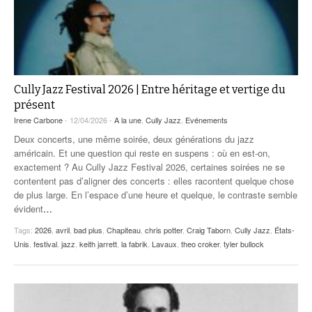
Cully Jazz Festival 2026 | Entre héritage et vertige du
présent
Irene Carbone
- 12/04/2026 -
A la une
,
Cully Jazz
,
Evénements
Deux concerts, une même soirée, deux générations du jazz
américain. Et une question qui reste en suspens : où en est-on,
exactement ? Au Cully Jazz Festival 2026, certaines soirées ne se
contentent pas d’aligner des concerts : elles racontent quelque chose
de plus large. En l’espace d’une heure et quelque, le contraste semble
évident
…
Tags:
2026
,
avril
,
bad plus
,
Chapiteau
,
chris potter
,
Craig Taborn
,
Cully Jazz
,
États-
Unis
,
festival
,
jazz
,
keith jarrett
,
la fabrik
,
Lavaux
,
theo croker
,
tyler bullock