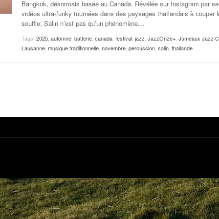
Bangkok, désormais basée au Canada. Révélée sur Instagram par se
- 26/12/2018
Cully Jazz Festiv
Compagnie Don’t Stop Me Now
vidéos ultra-funky tournées dans des paysages thaïlandais à couper l
N SUN
Vertige Du Prés
View All
View All
souffle, Salin n’est pas qu’un phénomène
…
V
 UNE FOIS
Tags:
2025
,
automne
,
batterie
,
canada
,
festival
,
jazz
,
JazzOnze+
,
Jumeaux Jazz C
 DE LA
Lausanne
,
musique traditionnelle
,
novembre
,
percussion
,
salin
,
thailande
N BOIS
K POÉTIK
TE
RE
ERRAINE
 DES
ES
IENS
K
ORCE
UM
ES
NS