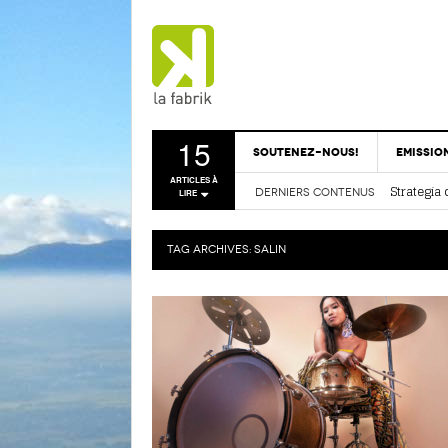
15
SOUTENEZ-NOUS!
EMISSIO
ARTICLES À
DERNIERS CONTENUS
LIRE
AZIMUT
CALM CL
Vincitori 
TAG ARCHIVES:
SALIN
Ismo Leik
CARTOG
INTIME
CÉSURE
COMPLÈ
DES BUL
CRÉPIDU
CURIOSI
GIVRE D