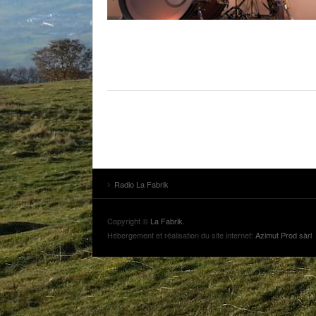
GROOVE 
IL ÉTAIT
L’ASTUCE
PORTE E
LA FABRI
LA MINU
LITTÉRAI
LA SOUT
MUSIQUE
Radio La Fabrik
ANTIPOD
NOS ANC
Copyright ©
La Fabrik
.
SONORI
Hébergement et réalisation du site internet:
Azimut Prod sàrl
THEME F
ZIRCONI
ANCIENN
ÉMISSIO