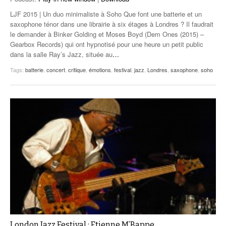
LJF 2015 | Un duo minimaliste à Soho Que font une batterie et un
saxophone ténor dans une librairie à six étages à Londres ? Il faudrait
le demander à Binker Golding et Moses Boyd (Dem Ones (2015) –
Gearbox Records) qui ont hypnotisé pour une heure un petit public
dans la salle Ray’s Jazz, située au
…
Tags:
batterie
,
concert
,
critique
,
émotions
,
festival
,
jazz
,
Londres
,
saxophone
,
soho
London Jazz Festival : Etienne M’Bappe