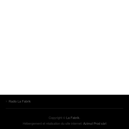
Radio La Fabrik
Copyright ©
La Fabrik
.
Hébergement et réalisation du site internet:
Azimut Prod sàrl