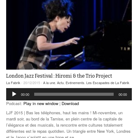
London Jazz Festival : Hiromi & the Trio Project
La Fabrik
- 20/12/2015 -
A la une
,
Actu
,
Evénements
,
Les Escapades de La Fabrik
Lecteur
00:00
00:00
audio
Podcast:
Play in new window
|
Download
LJF 2015 | Bas les téléphones, haut les mains ! Mi-novembre, un
mardi soir, au bord de la Tamise, en plein centre de la capitale de
l’élégance et des musicals, la rencontre entre cultures totalement
différentes est le repas quotidien. Un triangle entre New York, Londres
et le Japon s’aplatit en une ligne et se
…