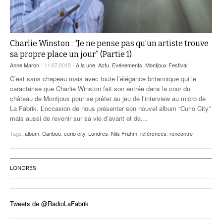
Charlie Winston : “Je ne pense pas qu’un artiste trouve
sa propre place un jour” (Partie 1)
Anne Maron
- 11/07/2015 -
A la une
,
Actu
,
Evénements
,
Montjoux Festival
C’est sans chapeau mais avec toute l’élégance britannique qui le
caractérise que Charlie Winston fait son entrée dans la cour du
château de Montjoux pour se prêter au jeu de l’interview au micro de
La Fabrik. L’occasion de nous présenter son nouvel album “Curio City”
mais aussi de revenir sur sa vie d’avant et de
…
Tags:
album
,
Caribou
,
curio city
,
Londres
,
Nils Frahm
,
références
,
rencontre
LONDRES
Tweets de @RadioLaFabrik