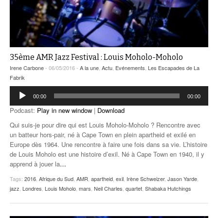
35ème AMR Jazz Festival : Louis Moholo-Moholo
Irene Carbone
- 06/05/2016 -
A la une
,
Actu
,
Evénements
,
Les Escapades de La
Fabrik
Lecteur
00:00
00:00
audio
Podcast:
Play in new window
|
Download
Qui suis-je pour dire qui est Louis Moholo-Moholo ? Rencontre avec
un batteur hors-pair, né à Cape Town en plein apartheid et exilé en
Europe dès 1964. Une rencontre à faire une fois dans sa vie. L’histoire
de Louis Moholo est une histoire d’exil. Né à Cape Town en 1940, il y
apprend à jouer la
…
Tags:
2016
,
Afrique du Sud
,
AMR
,
apartheid
,
exil
,
Irène Schweizer
,
Jason Yarde
,
jazz
,
Londres
,
Louis Moholo
,
mars
,
Neil Charles
,
quartet
,
Shabaka Hutchings