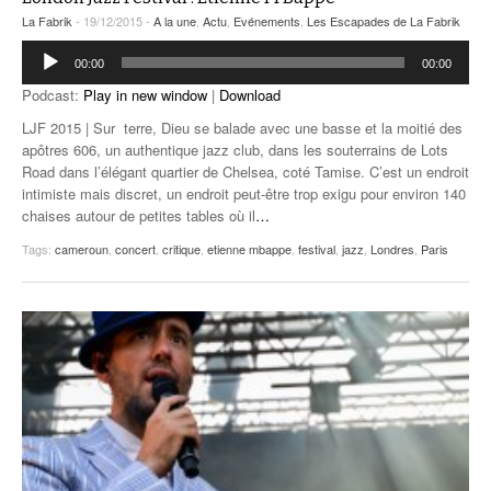
La Fabrik
- 19/12/2015 -
A la une
,
Actu
,
Evénements
,
Les Escapades de La Fabrik
Lecteur
00:00
00:00
audio
Podcast:
Play in new window
|
Download
LJF 2015 | Sur terre, Dieu se balade avec une basse et la moitié des
apôtres 606, un authentique jazz club, dans les souterrains de Lots
Road dans l’élégant quartier de Chelsea, coté Tamise. C’est un endroit
intimiste mais discret, un endroit peut-être trop exigu pour environ 140
chaises autour de petites tables où il
…
Tags:
cameroun
,
concert
,
critique
,
etienne mbappe
,
festival
,
jazz
,
Londres
,
Paris