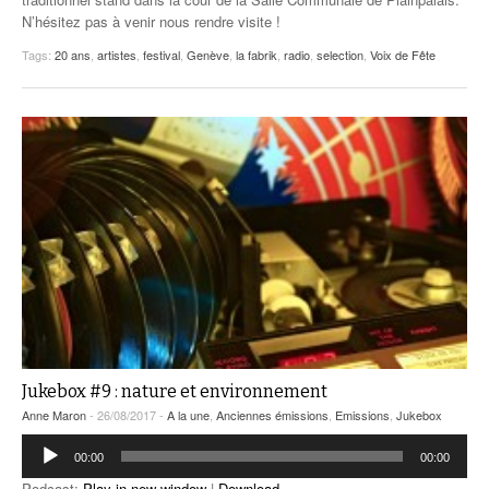
N’hésitez pas à venir nous rendre visite !
Tags:
20 ans
,
artistes
,
festival
,
Genève
,
la fabrik
,
radio
,
selection
,
Voix de Fête
Jukebox #9 : nature et environnement
Anne Maron
- 26/08/2017 -
A la une
,
Anciennes émissions
,
Emissions
,
Jukebox
Lecteur
00:00
00:00
audio
Podcast:
Play in new window
|
Download