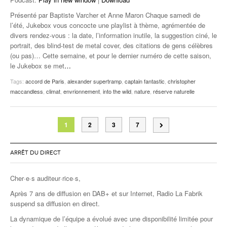
Présenté par Baptiste Varcher et Anne Maron Chaque samedi de
l’été, Jukebox vous concocte une playlist à thème, agrémentée de
divers rendez-vous : la date, l’information inutile, la suggestion ciné, le
portrait, des blind-test de metal cover, des citations de gens célèbres
(ou pas)… Cette semaine, et pour le dernier numéro de cette saison,
le Jukebox se met
…
Tags:
accord de Paris
,
alexander supertramp
,
captain fantastic
,
christopher
maccandless
,
climat
,
envrionnement
,
into the wild
,
nature
,
réserve naturelle
1
2
3
7
ARRÊT DU DIRECT
Cher·e·s auditeur·rice·s,
Après 7 ans de diffusion en DAB+ et sur Internet, Radio La Fabrik
suspend sa diffusion en direct.
La dynamique de l’équipe a évolué avec une disponibilité limitée pour