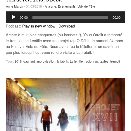
Anne Maron
- 31/03/2018 -
A la une
,
Evénements
,
Voix de Fête
Lecteur
00:00
00:00
audio
Podcast:
Play in new window
|
Download
Artiste à multiples casquettes (ou bonnets !), Youri Ortelli a remporté
le tremplin La Lentille avec son projet rap Ô Débit, le samedi 24 mars
au Festival Voix de Fête. Nous avons pu le féliciter et en savoir un
peu plus lorsqu’il est venu rendre visite à La Fabrik !
Tags:
2018
,
gagnant
,
improvisation
,
la fabrik
,
La lentille
,
radio
,
rap
,
textes
,
tremplin