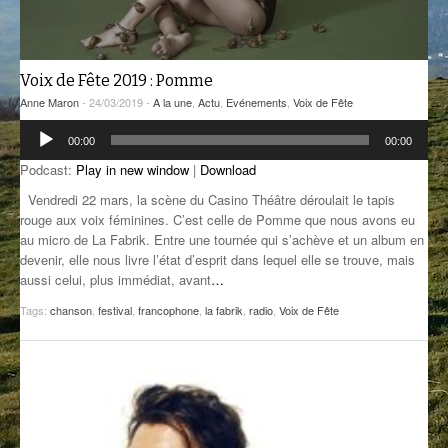
GROOVE N SUN
PLUS DE MIX
IL ÉTAIT UNE FOIS
Voix de Fête 2019 : Pomme
Anne Maron
- 24/03/2019 -
A la une
,
Actu
,
Evénements
,
Voix de Fête
L’ASTUCE DE LA PORTE EN BOIS
Lecteur
00:00
00:00
audio
LA FABRIK POÉTIK
Podcast:
Play in new window
|
Download
LA MINUTE LITTÉRAIRE
Vendredi 22 mars, la scène du Casino Théâtre déroulait le tapis
rouge aux voix féminines. C’est celle de Pomme que nous avons eu
LA SOUTERRAINE
au micro de La Fabrik. Entre une tournée qui s’achève et un album en
devenir, elle nous livre l’état d’esprit dans lequel elle se trouve, mais
MUSIQUE DES ANTIPODES
aussi celui, plus immédiat, avant
…
Tags:
chanson
,
festival
,
francophone
,
la fabrik
,
radio
,
Voix de Fête
NOS ANCIENS
SONORIK
THEME FORCE
ZIRCONIUM