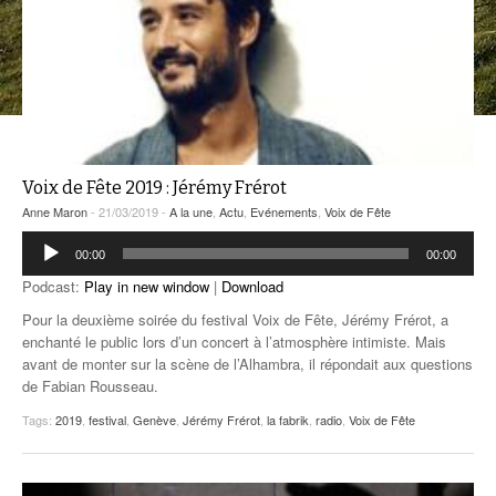
ANCIENNES ÉMISSIONS
Voix de Fête 2019 : Jérémy Frérot
Anne Maron
- 21/03/2019 -
A la une
,
Actu
,
Evénements
,
Voix de Fête
Lecteur
00:00
00:00
audio
Podcast:
Play in new window
|
Download
Pour la deuxième soirée du festival Voix de Fête, Jérémy Frérot, a
enchanté le public lors d’un concert à l’atmosphère intimiste. Mais
avant de monter sur la scène de l’Alhambra, il répondait aux questions
de Fabian Rousseau.
Tags:
2019
,
festival
,
Genève
,
Jérémy Frérot
,
la fabrik
,
radio
,
Voix de Fête