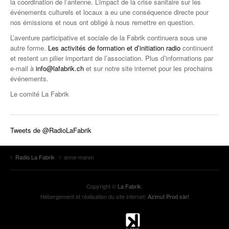
la coordination de l’antenne. L’impact de la crise sanitaire sur les
événements culturels et locaux a eu une conséquence directe pour
nos émissions et nous ont obligé à nous remettre en question.
L’aventure participative et sociale de la Fabrik continuera sous une
autre forme.
Les activités de formation et d’initiation radio
continuent
et restent un pilier important de l’association. Plus d’informations par
e-mail à
info@lafabrik.ch
et sur notre site internet pour les prochains
événements.
Le comité La Fabrik
Tweets de @RadioLaFabrik
Radio La Fabrik
anne-maron
Copyright ©
La Fabrik
.
Hébergement et réalisation du site internet:
Azimut Prod sàrl