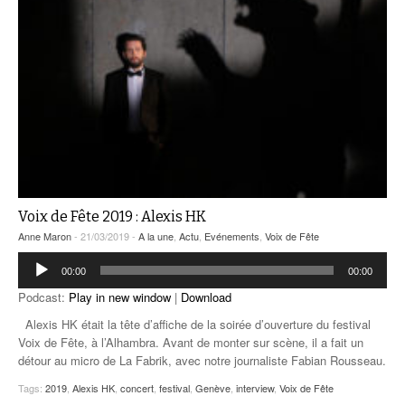
Voix de Fête 2019 : Alexis HK
Anne Maron
- 21/03/2019 -
A la une
,
Actu
,
Evénements
,
Voix de Fête
Lecteur
00:00
00:00
audio
Podcast:
Play in new window
|
Download
Alexis HK était la tête d’affiche de la soirée d’ouverture du festival
Voix de Fête, à l’Alhambra. Avant de monter sur scène, il a fait un
détour au micro de La Fabrik, avec notre journaliste Fabian Rousseau.
Tags:
2019
,
Alexis HK
,
concert
,
festival
,
Genève
,
interview
,
Voix de Fête