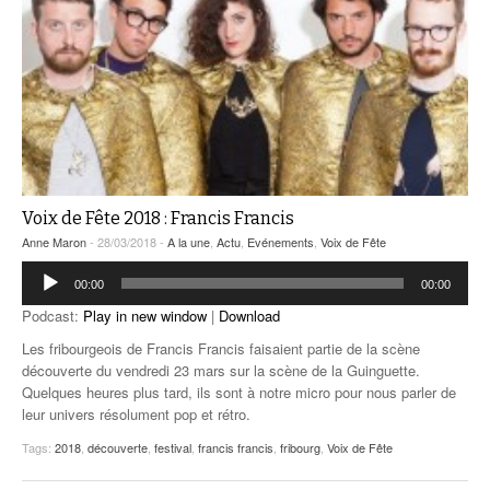
Voix de Fête 2018 : Francis Francis
Anne Maron
- 28/03/2018 -
A la une
,
Actu
,
Evénements
,
Voix de Fête
Lecteur
00:00
00:00
audio
Podcast:
Play in new window
|
Download
Les fribourgeois de Francis Francis faisaient partie de la scène
découverte du vendredi 23 mars sur la scène de la Guinguette.
Quelques heures plus tard, ils sont à notre micro pour nous parler de
leur univers résolument pop et rétro.
Tags:
2018
,
découverte
,
festival
,
francis francis
,
fribourg
,
Voix de Fête