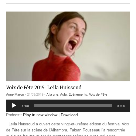
Voix de Fête 2019 : Leïla Huissoud
Anne Maron
- 21/03/2019 -
A la une
,
Actu
,
Evénements
,
Voix de Fête
Lecteur
00:00
00:00
audio
Podcast:
Play in new window
|
Download
Leïla Huissoud a ouvert cette vingt-et-unième édition du festival Voix
de Fête sur la scène de l’Alhambra. Fabian Rousseau l’a rencontrée
quelques heures avant de monter sur scène pour recueillir ses