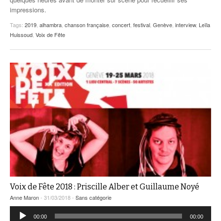
impressions.
Tags:
2019
,
alhambra
,
chanson française
,
concert
,
festival
,
Genève
,
interview
,
Leïla
Huissoud
,
Voix de Fête
Voix de Fête 2018 : Priscille Alber et Guillaume Noyé
Anne Maron
- 31/03/2018 -
Sans catégorie
Lecteur
00:00
00:00
audio