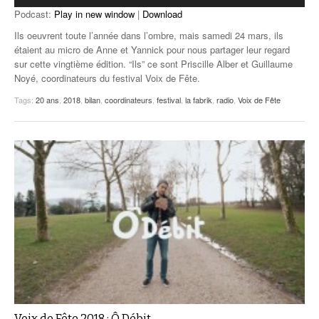
Podcast:
Play in new window
|
Download
Ils oeuvrent toute l’année dans l’ombre, mais samedi 24 mars, ils
étaient au micro de Anne et Yannick pour nous partager leur regard
sur cette vingtième édition. “Ils” ce sont Priscille Alber et Guillaume
Noyé, coordinateurs du festival Voix de Fête.
Tags:
20 ans
,
2018
,
bilan
,
coordinateurs
,
festival
,
la fabrik
,
radio
,
Voix de Fête
Voix de Fête 2018 : Ô Débit