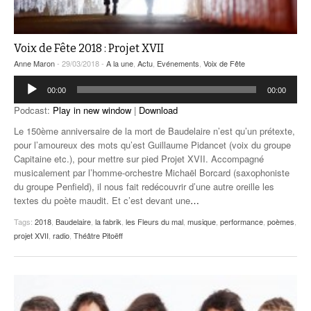
Voix de Fête 2018 : Projet XVII
Anne Maron
- 29/03/2018 -
A la une
,
Actu
,
Evénements
,
Voix de Fête
Lecteur
00:00
00:00
audio
Podcast:
Play in new window
|
Download
Le 150ème anniversaire de la mort de Baudelaire n’est qu’un prétexte,
pour l’amoureux des mots qu’est Guillaume Pidancet (voix du groupe
Capitaine etc.), pour mettre sur pied Projet XVII. Accompagné
musicalement par l’homme-orchestre Michaël Borcard (saxophoniste
du groupe Penfield), il nous fait redécouvrir d’une autre oreille les
textes du poète maudit. Et c’est devant une
…
Tags:
2018
,
Baudelaire
,
la fabrik
,
les Fleurs du mal
,
musique
,
performance
,
poèmes
,
projet XVII
,
radio
,
Théâtre Pitoëff