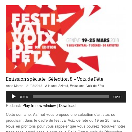
Emission spéciale : Sélection 8 – Voix de Fête
Anne Maron
- 21/03/2018 -
A la une
,
Azimut
,
Emissions
,
Voix de Fête
Lecteur
00:00
00:00
audio
Podcast:
Play in new window
|
Download
Cette semaine, Azimut vous propose une sélection d’artistes se
produisant dans le cadre du festival Voix de fête du 19 au 25 mars.
Nous en profitons pour vous rappeler que vous pourrez retrouver notre
traditionnel stand dans la cour de la Salle Communale de Plainpalais.