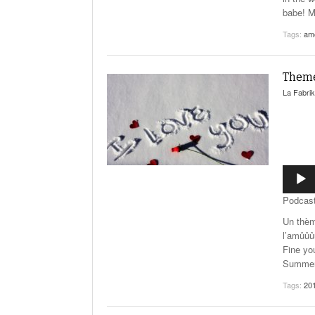
babe! M
Tags:
am
Theme
La Fabrik
Lecteur
audio
Podcas
Un thèm
l’amûûû
Fine yo
Summer 
Tags:
20