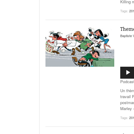
Killing 
Tags:
20
Theme
Baptiste 
Lecteur
audio
Podcas
Un thèm
travail
postman
Marley 
Tags:
20