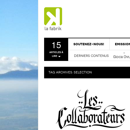
15
SOUTENEZ-NOUS!
EMISSIO
ARTICLES À
DERNIERS CONTENUS
LIRE
AZIMUT
CALM CL
Vincitori 
Ismo Leik
TAG ARCHIVES:
SELECTION
CARTOG
INTIME
CÉSURE
COMPLÈ
DES BUL
CRÉPIDU
CURIOSI
GIVRE D