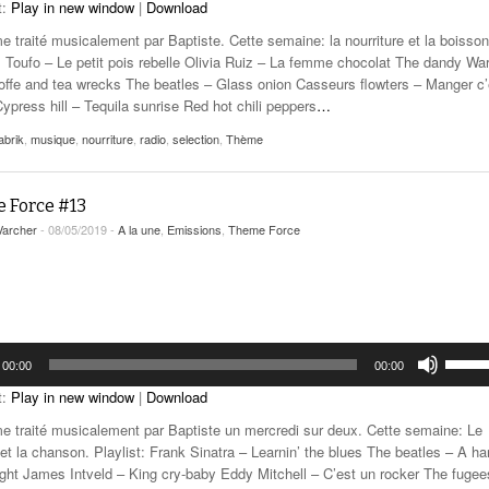
t:
Play in new window
|
Download
flèche
haut/b
e traité musicalement par Baptiste. Cette semaine: la nourriture et la boisson
pour
t: Toufo – Le petit pois rebelle Olivia Ruiz – La femme chocolat The dandy Wa
augmen
offe and tea wrecks The beatles – Glass onion Casseurs flowters – Manger c’
ou
Cypress hill – Tequila sunrise Red hot chili peppers
…
diminu
le
fabrik
,
musique
,
nourriture
,
radio
,
selection
,
Thème
volume
 Force #13
Varcher
- 08/05/2019 -
A la une
,
Emissions
,
Theme Force
Utilise
00:00
00:00
les
t:
Play in new window
|
Download
flèche
haut/b
e traité musicalement par Baptiste un mercredi sur deux. Cette semaine: Le
pour
et la chanson. Playlist: Frank Sinatra – Learnin’ the blues The beatles – A ha
augmen
ight James Intveld – King cry-baby Eddy Mitchell – C’est un rocker The fugee
ou