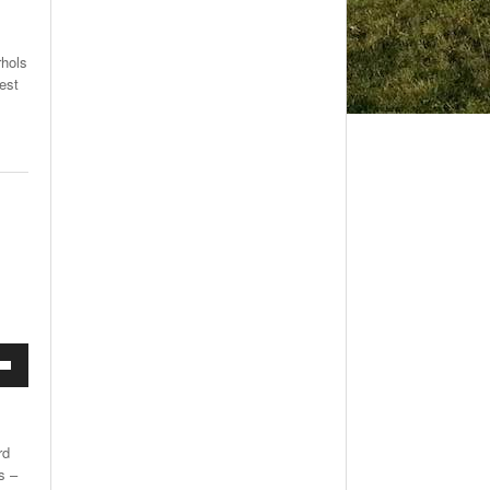
s
as
rhols
ter
est
er
.
z
s
as
rd
ter
s –