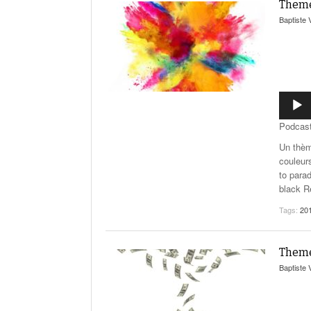
Theme
Baptiste 
Lecteur
audio
Podcas
Un thèm
couleur
to para
black R
Tags:
20
Theme
Baptiste 
Lecteur
audio