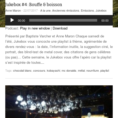
Jukebox #4 : Bouffe & boisson
ANCIENNES ÉMISSIONS
Anne Maron
- 22/07/2017 -
A la une
,
Anciennes émissions
,
Emissions
,
Jukebox
Lecteur
00:00
00:00
audio
Podcast:
Play in new window
|
Download
Présenté par Baptiste Varcher et Anne Maron Chaque samedi de
l’été, Jukebox vous concocte une playlist à thème, agrémentée de
divers rendez-vous : la date, l’information inutile, la suggestion ciné, le
portrait, des blind-test de metal cover, des citations de gens célèbres
(ou pas)… Cette semaine, le Jukebox vous offre l’apéro car la playlist
s’est inspirée de toutes
…
Tags:
chocolat blanc
,
concours
,
kobayashi
,
mc donalds
,
métal
,
nourriture
,
playlist