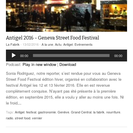
Antigel 2016 – Geneva Street Food Festival
La Fabrik
- 13/02/2016 -
A la une
,
Actu
,
Antigel
,
Evénements
Lecteur
00:00
00:00
audio
Podcast:
Play in new window
|
Download
Sonia Rodriguez, notre reporter, s’est rendue pour vous au Geneva
Street Food Festival édition hiver, organisé en collaboration avec le
festival Antigel les 12 et 13 février 2016. Elle en est revenue
complètement conquise. N’ayant pas été présente à la première
édition, en septembre 2015, elle a voulu y aller au moins une fois. Ni
le froid
…
Tags:
Antigel
,
festival
,
gastronomie
,
Genève
,
Grand Central
,
la fabrik
,
nourriture
,
radio
,
street food
,
vernier