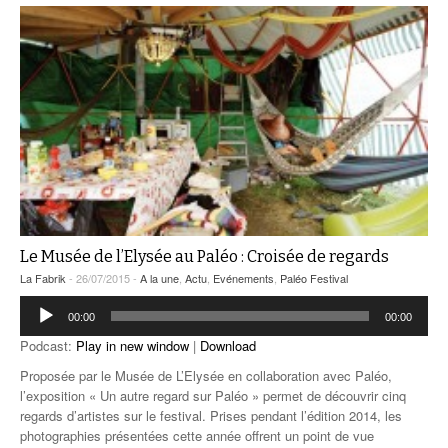
Le Musée de l’Elysée au Paléo : Croisée de regards
La Fabrik
- 26/07/2015 -
A la une
,
Actu
,
Evénements
,
Paléo Festival
Lecteur
00:00
00:00
audio
Podcast:
Play in new window
|
Download
Proposée par le Musée de L’Elysée en collaboration avec Paléo,
l’exposition « Un autre regard sur Paléo » permet de découvrir cinq
regards d’artistes sur le festival. Prises pendant l’édition 2014, les
photographies présentées cette année offrent un point de vue