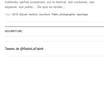
inattendu, parfois surprenant, sur le festival, ses coulisses, ses
espaces, son public… De quoi se rendre
…
Tags:
2015
,
Elysée
,
festival
,
nourriture
,
Paléo
,
photographie
,
reportage
NOURRITURE
Tweets de @RadioLaFabrik