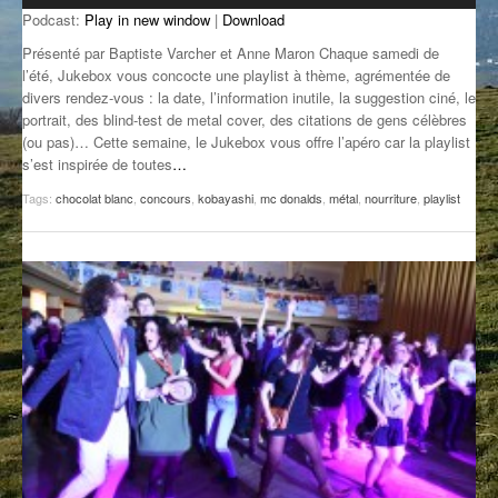
Podcast:
Play in new window
|
Download
GROOVE N SUN
PLUS DE MIX
Présenté par Baptiste Varcher et Anne Maron Chaque samedi de
IL ÉTAIT UNE FOIS
l’été, Jukebox vous concocte une playlist à thème, agrémentée de
divers rendez-vous : la date, l’information inutile, la suggestion ciné, le
portrait, des blind-test de metal cover, des citations de gens célèbres
L’ASTUCE DE LA PORTE EN BOIS
(ou pas)… Cette semaine, le Jukebox vous offre l’apéro car la playlist
s’est inspirée de toutes
…
LA FABRIK POÉTIK
Tags:
chocolat blanc
,
concours
,
kobayashi
,
mc donalds
,
métal
,
nourriture
,
playlist
LA MINUTE LITTÉRAIRE
LA SOUTERRAINE
MUSIQUE DES ANTIPODES
NOS ANCIENS
SONORIK
THEME FORCE
ZIRCONIUM