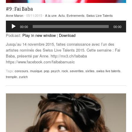
#9 : Fai Baba
Anne Maron
- 05/11/2015 -
A la une
,
Actu
,
Evénements
,
Swiss Live Talents
Lecteur
00:00
00:00
audio
Podcast:
Play in new window
|
Download
Jusqu’au 14 novembre 2015, faites connaissance avec l’un des
artistes nominés des Swiss Live Talents 2015. Cette semaine : Fai
Baba, présenté par Anne. http://mx3.ch/faibaba
https://www.facebook.com/faibabamusic
Tags:
concours
,
musique
,
pop
,
psych
,
rock
,
seventies
,
sixties
,
swiss live talents
,
tremplin
,
zurich