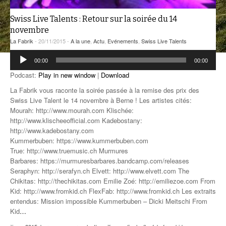
ANCIENNES ÉMISSIONS
Swiss Live Talents : Retour sur la soirée du 14
novembre
La Fabrik
- 20/11/2015 -
A la une
,
Actu
,
Evénements
,
Swiss Live Talents
Lecteur
00:00
00:00
audio
Podcast:
Play in new window
|
Download
La Fabrik vous raconte la soirée passée à la remise des prix des
Swiss Live Talent le 14 novembre à Berne ! Les artistes cités:
Mourah: http://www.mourah.com Klischée:
http://www.klischeeofficial.com Kadebostany:
http://www.kadebostany.com
Kummerbuben: https://www.kummerbuben.com
True: http://www.truemusic.ch Murmures
Barbares: https://murmuresbarbares.bandcamp.com/releases
Seraphyn: http://serafyn.ch Elvett: http://www.elvett.com The
Chikitas: http://thechikitas.com Emilie Zoé: http://emiliezoe.com From
Kid: http://www.fromkid.ch FlexFab: http://www.fromkid.ch Les extraits
entendus: Mission impossible Kummerbuben – Dicki Meitschi From
Kid
…