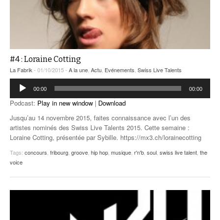
#4 : Loraine Cotting
La Fabrik
- 01/10/2015 -
A la une
,
Actu
,
Evénements
,
Swiss Live Talents
Lecteur
00:00
00:00
audio
Podcast:
Play in new window
|
Download
Jusqu’au 14 novembre 2015, faites connaissance avec l’un des
artistes nominés des Swiss Live Talents 2015. Cette semaine :
Loraine Cotting, présentée par Sybille. https://mx3.ch/lorainecotting
Tags:
concours
,
fribourg
,
groove
,
hip hop
,
musique
,
r'n'b
,
soul
,
swiss live talent
,
the
voice