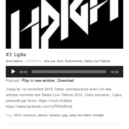
#3 : Lipka
Anne Maron
- 24/09/2015 -
A la une
,
Actu
,
Evénements
,
Swiss Live Talents
Lecteur
00:00
00:00
audio
Podcast:
Play in new window
|
Download
Jusqu’au 14 novembre 2015, faites connaissance avec l’un des
artistes nominés des Swiss Live Talents 2015. Cette semaine : Lipka,
présenté par Anne. https://mx3.ch/lipka
https://www.facebook.com/LiPKAofficial
Tags:
2015
,
concours
,
electro
,
Genève
,
pop
,
swiss live talent
,
tremplin