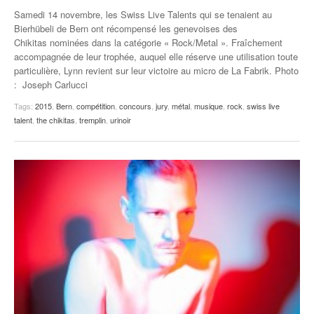
Samedi 14 novembre, les Swiss Live Talents qui se tenaient au
Bierhübeli de Bern ont récompensé les genevoises des
Chikitas nominées dans la catégorie « Rock/Metal ». Fraîchement
accompagnée de leur trophée, auquel elle réserve une utilisation toute
particulière, Lynn revient sur leur victoire au micro de La Fabrik. Photo
: Joseph Carlucci
Tags:
2015
,
Bern
,
compétition
,
concours
,
jury
,
métal
,
musique
,
rock
,
swiss live
talent
,
the chikitas
,
tremplin
,
urinoir