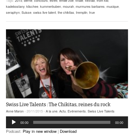
Tags:
2015
,
berne
,
concours
,
elvett
,
emilie zoe
,
finale
,
flexfab
,
from kid
,
kadebostany
,
klischee
,
kummerbuben
,
mourah
,
murmures barbares
,
musique
,
seraphyn
,
Suisse
,
swiss live talent
,
the chikitas
,
tremplin
,
true
Swiss Live Talents : The Chikitas, reines du rock
Anne Maron
- 20/11/2015 -
A la une
,
Actu
,
Evénements
,
Swiss Live Talents
Lecteur
00:00
00:00
audio
Podcast:
Play in new window
|
Download