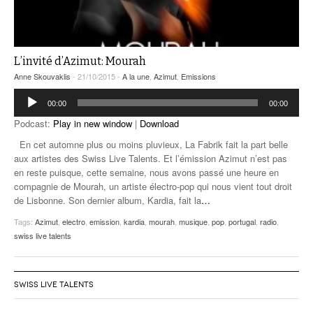
L’invité d’Azimut: Mourah
Anne Skouvaklis
- 21/10/2015 -
A la une
,
Azimut
,
Emissions
Lecteur
00:00
00:00
audio
Podcast:
Play in new window
|
Download
En cet automne plus ou moins pluvieux, La Fabrik fait la part belle
aux artistes des Swiss Live Talents. Et l’émission Azimut n’est pas
en reste puisque, cette semaine, nous avons passé une heure en
compagnie de Mourah, un artiste électro-pop qui nous vient tout droit
de Lisbonne. Son dernier album, Kardia, fait la
…
Tags:
Azimut
,
electro
,
emission
,
kardia
,
mourah
,
musique
,
pop
,
portugal
,
radio
,
swiss live talents
SWISS LIVE TALENTS