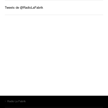
Tweets de @RadioLaFabrik
Radio La Fabrik