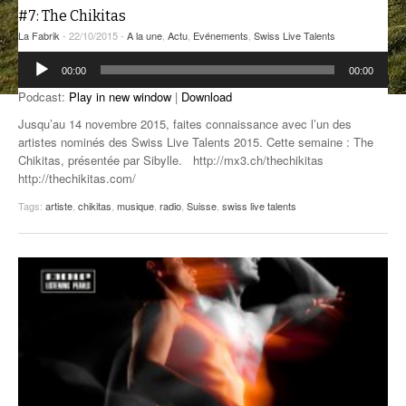
#7: The Chikitas
ANCIENNES ÉMISSIONS
La Fabrik
- 22/10/2015 -
A la une
,
Actu
,
Evénements
,
Swiss Live Talents
Lecteur
00:00
00:00
audio
Podcast:
Play in new window
|
Download
Jusqu’au 14 novembre 2015, faites connaissance avec l’un des
artistes nominés des Swiss Live Talents 2015. Cette semaine : The
Chikitas, présentée par Sibylle. http://mx3.ch/thechikitas
http://thechikitas.com/
Tags:
artiste
,
chikitas
,
musique
,
radio
,
Suisse
,
swiss live talents