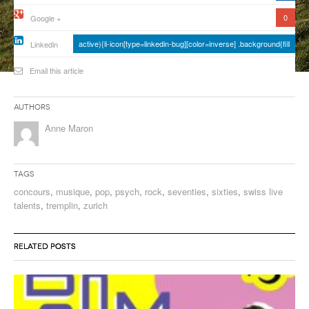
0
Google +
ANCIENNES ÉMISSIONS
active){li-icon[type=linkedin-bug][color=inverse] .background{fill
Linkedin
Email this article
Authors
Anne Maron
Tags
concours
,
musique
,
pop
,
psych
,
rock
,
seventies
,
sixties
,
swiss live
talents
,
tremplin
,
zurich
RELATED POSTS