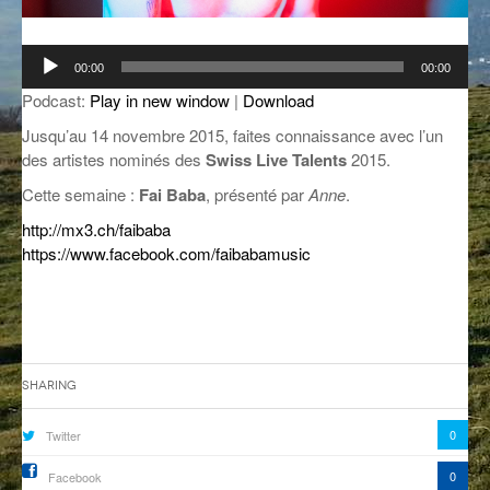
GROOVE N SUN
PLUS DE MIX
Lecteur
00:00
00:00
IL ÉTAIT UNE FOIS
audio
Podcast:
Play in new window
|
Download
L’ASTUCE DE LA PORTE EN BOIS
Jusqu’au 14 novembre 2015, faites connaissance avec l’un
des artistes nominés des
Swiss Live Talents
2015.
LA FABRIK POÉTIK
Cette semaine :
Fai Baba
, présenté par
Anne
.
LA MINUTE LITTÉRAIRE
http://mx3.ch/faibaba
https://www.facebook.com/faibabamusic
LA SOUTERRAINE
MUSIQUE DES ANTIPODES
NOS ANCIENS
SONORIK
Sharing
THEME FORCE
0
Twitter
ZIRCONIUM
0
Facebook