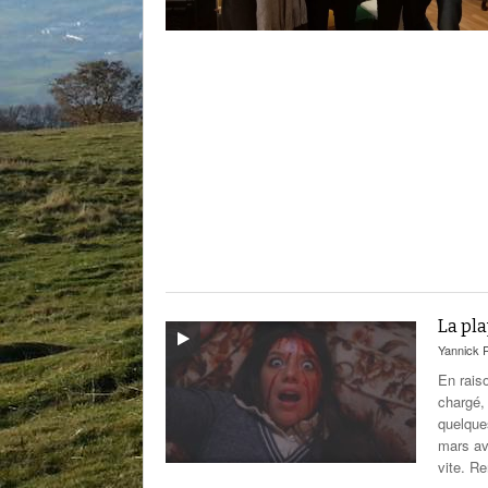
GROOVE 
IL ÉTAIT
L’ASTUCE
PORTE E
LA FABRI
LA MINU
LITTÉRAI
LA SOUT
MUSIQUE
ANTIPOD
La pla
NOS ANC
Yannick R
SONORI
En rais
THEME F
chargé,
quelque
ZIRCONI
mars av
ANCIENN
vite. R
ÉMISSIO