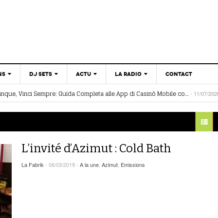
NS
DJ SETS
ACTU
LA RADIO
CONTACT
Strategia di Roulette nei Casinò Online: Analisi Comparativa delle Tecniche più Efficaci e dei Jackpot più Attraenti
- 12/07/202
Gioca Ovunque, Vinci Sempre: Guida Completa alle App di Casinò Mobile con Tornei Estivi e Pagamenti Sicuri
- 11/07/202
CENACLE
EVÉNEMENTS
LA FABRIK
- 03/04/2019
- 29
L’invité D’Azimut : Chien Bleu
CNCL666 – Le Grand Zbeul #2
Ismo Leikola, Ou
Il valore della fedeltà: come i programmi VIP trasformano le vincite in esperienze culturali uniche
- 08/07/202
- 29/06/
Sérieux
ASS
LES
PLAYLISTS
di Three Card Poker: Guida Festiva ai Live Dealer delle Casinò Online
NOUS REJOINDRE
- 07/07/2026
COLLABORATEURS
ola, ou l’art de prendre les mots au sérieux
- 29/06/2026
RAPHIE
SOCIÉTÉ
SOUTIEN ET
- 06/03/2019
- 25/10
L’invité D’Azimut : Cold Bath
CNCL666 – Le Grand Zbeul
Cully Jazz Festi
The Chemistry of Connection: How Datingskillss Data Explains Attraction Among Dutch Women
- 24/06/202
CONSTRUCT
PARTENARIATS
Vincent Segal, E
Come l’Intelligenza Artificiale sta Rivoluzionando i Bonus nei Casinò Online – Verso un’Esperienza di Gioco su Misura
- 19/06/202
L’invité d’Azimut : Cold Bath
20/04/2026
EST-CE QU’ON
ATELIERS ET FORMATIONS
Natale digitale: come i tornei di casinò crypto hanno rivoluzionato la sicurezza dei pagamenti
- 09/06/202
- 06/02/2019
- 27/09/2
L’invité D’Azimut: Le Collectif Puck
CNCL 666 – FAST ZBEUL
PEUT ALLER?
La nuova frontiera delle scommesse: come le piattaforme di esports stanno ridisegnando il mercato delle puntate sportive
- 09/06/202
TEMENT
La Fabrik
- 06/03/2019 -
A la une
,
Azimut
,
Emissions
Cully Jazz Festi
Slot‑Innovazioni Mobile: Temi Esclusivi, Tecnologia Live‑Dealer e l’Esplosione del Gioco on‑the‑Go
- 02/06/202
LES
FLUSSPFERD
- 16/04/
Classe !
Lecteur
- 23/01/2019
- 26/06/20
L’invité D’Azimut : Joshua Howlett
Cénacle – LAST ZBEUL
audio
LES
RADIO MASALA
Cully Jazz Festiv
TÉS
TECHHOUSE
- 13/04/2
Gardot
-
Les Invités D’Azimut – Byron Leon &
Cénacle – Luv My Wax 11 – Raw G
’ÉTÉ
PLUS DE MIX