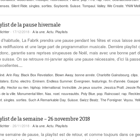
enses
,
Silent Ride
,
singles
,
sorties
,
Soybomb
,
Suisse
,
Tompaul
,
Valley
,
We Create
,
YNW Mel
ylist de la pause hivernale
ichter
- 17/12/2018 -
A la une
,
Actu
,
Playlists
’habitude, La Fabrik prendra une pause pendant les fêtes et vous laisse av
s rediffusions et une large part de programmation musicale. Dernière playlist 
 donc, garantie sans reprises sirupeuses de Noël, mais avec une bonne part 
 suisse. On se retrouve mi-janvier après une pause nécessaire, d’ici là pass
excellentes
…
iné
,
Arin Ray
,
Black Box Revelation
,
Blown Away
,
bonne année
,
Charlotte Gainsbourg
,
clips
,
aters
,
Echo
,
electro
,
Eminem
,
Endless Summer
,
Evergreen
,
featurings
,
fin d'année
,
Gaspar
ilty
,
Hector ou rien
,
hiphop
,
international
,
Invincible
,
Je peux sourire
,
Jessica Pratt
,
Jessie R
 de la ville
,
Monumental Men
,
Nas
,
noel
,
nouveautés
,
Poly Blue
,
pop
,
Raincoast
,
rap
,
Reckle
ht
,
singles
,
sorties
,
Such A Remarkable Day
,
Suisse
,
Swizz Beatz
,
The Foreigner
,
Voyou
,
Yel
ylist de la semaine – 26 novembre 2018
ichter
- 26/11/2018 -
A la une
,
Actu
,
Playlists
ne semaine de pause, la playlist est de retour, et comme toujours dans ce ge