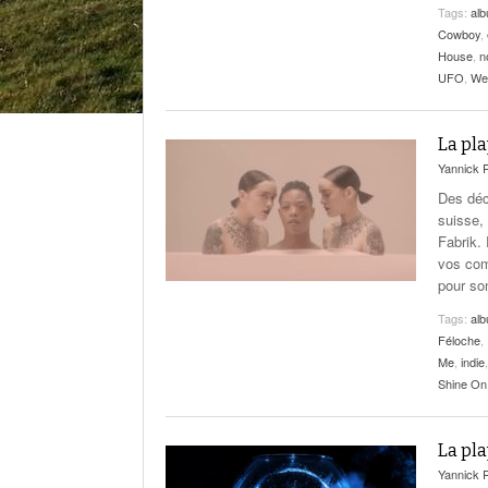
Tags:
al
Cowboy
,
House
,
n
UFO
,
We
La pla
Yannick R
Des déc
suisse, 
Fabrik.
vos com
pour son
Tags:
al
Féloche
,
Me
,
indie
Shine On
La pla
Yannick R