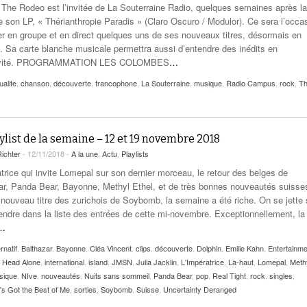
, The Rodeo est l’invitée de La Souterraine Radio, quelques semaines après la
pour
de son LP, « Thérianthropie Paradis » (Claro Oscuro / Modulor). Ce sera l’occa
augmen
er en groupe et en direct quelques uns de ses nouveaux titres, désormais en
ou
s. Sa carte blanche musicale permettra aussi d’entendre des inédits en
diminu
ivité. PROGRAMMATION LES COLOMBES
…
le
volume
ualite
,
chanson
,
découverte
,
francophone
,
La Souterraine
,
musique
,
Radio Campus
,
rock
,
T
ylist de la semaine – 12 et 19 novembre 2018
ichter
- 12/11/2018 -
A la une
,
Actu
,
Playlists
atrice qui invite Lomepal sur son dernier morceau, le retour des belges de
ar, Panda Bear, Bayonne, Methyl Ethel, et de très bonnes nouveautés suisse
 nouveau titre des zurichois de Soybomb, la semaine a été riche. On se jette
tendre dans la liste des entrées de cette mi-novembre. Exceptionnellement, la
…
ernatif
,
Balthazar
,
Bayonne
,
Cléa Vincent
,
clips
,
découverte
,
Dolphin
,
Emilie Kahn
,
Entertainme
,
Head Alone
,
international
,
island
,
JMSN
,
Julia Jacklin
,
L'Impératrice
,
Là-haut
,
Lomepal
,
Meth
sique
,
NIve
,
nouveautés
,
Nuits sans sommeil
,
Panda Bear
,
pop
,
Real Tight
,
rock
,
singles
,
s Got the Best of Me
,
sorties
,
Soybomb
,
Suisse
,
Uncertainty Deranged