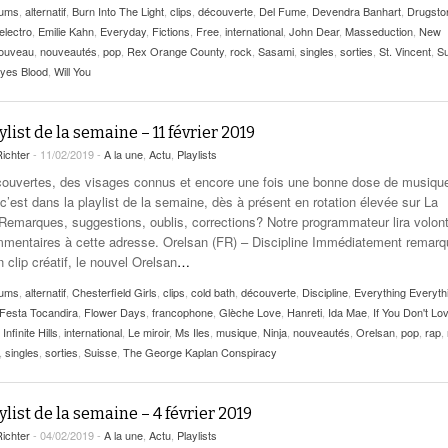
bums
,
alternatif
,
Burn Into The Light
,
clips
,
découverte
,
Del Fume
,
Devendra Banhart
,
Drugsto
electro
,
Emilie Kahn
,
Everyday
,
Fictions
,
Free
,
international
,
John Dear
,
Masseduction
,
New
ouveau
,
nouveautés
,
pop
,
Rex Orange County
,
rock
,
Sasami
,
singles
,
sorties
,
St. Vincent
,
Su
yes Blood
,
Will You
ylist de la semaine – 11 février 2019
ichter
- 11/02/2019 -
A la une
,
Actu
,
Playlists
ouvertes, des visages connus et encore une fois une bonne dose de musiqu
c’est dans la playlist de la semaine, dès à présent en rotation élevée sur La
 Remarques, suggestions, oublis, corrections? Notre programmateur lira volont
mentaires à cette adresse. Orelsan (FR) – Discipline Immédiatement remarq
 clip créatif, le nouvel Orelsan
…
bums
,
alternatif
,
Chesterfield Girls
,
clips
,
cold bath
,
découverte
,
Discipline
,
Everything Everyth
Festa Tocandira
,
Flower Days
,
francophone
,
Glèche Love
,
Hanreti
,
Ida Mae
,
If You Don't Lo
,
Infinite Hills
,
international
,
Le miroir
,
Ms Iles
,
musique
,
Ninja
,
nouveautés
,
Orelsan
,
pop
,
rap
,
,
singles
,
sorties
,
Suisse
,
The George Kaplan Conspiracy
ylist de la semaine – 4 février 2019
ichter
- 04/02/2019 -
A la une
,
Actu
,
Playlists