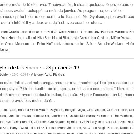
rre le mois de février avec 7 nouveautés, incluant quelques légers retours e
 qui nous avaient échappé au mois de janvier. Au programme, de vieilles
sances qui font leur retour, comme le Tessinois Nic Gyalson, qu’on avait repé
certain intérêt il y a deux ans déjà et avec aussi le retour
…
ossom Crawls
,
clips
,
découverte
,
End Of Wine
,
Esteban
,
Gemma Ray
,
Halehan
,
Harmony Hal
n Your Head
,
international
,
Kiko Bun
,
Kind of Blue
,
Loyle Carner
,
Nic Gaylson
,
Nilüfer Yanya
,
és
,
Organ Mug
,
pop
,
rap
,
Rebel Kleff
,
rock
,
singles
,
sorties
,
Suisse
,
Vampire Weekend
,
vidé
t know
ylist de la semaine – 28 janvier 2019
ichter
- 28/01/2019 -
A la une
,
Actu
,
Playlists
ce qu’on fait quand notre programmateur a un imprévu qui l’oblige à sauter un
de playlist? On le fouette, on le flagelle, on lui lance des cailloux? Non, on l
ste à revenir avec une double ration, bien sûr. Et pour l’occasion, on fait honn
a suisse avec pas moins de 6
…
19
,
actualite
,
Banana White House
,
Bayonne
,
Boogie
,
Cégiu
,
Cléa Vincent
,
Cleo Sol
,
clips
,
Col
itsa
,
Dans les strass
,
découverte
,
Deerhunter
,
Drastic Measures
,
Florence + The Machine
,
one
,
Gaspard Sommer
,
GoldLink
,
Got Muscle
,
hiphop
,
I Get No Joy
,
international
,
It Ain't You
e Bird
,
Kanye West
,
Little Simz
,
Louise
,
Mama Jefferson
,
Me & The Magic Horses
,
Middle Ch
sonalities
,
Moderation
,
musique
,
nouveautés
,
Plains
,
pop
,
r'n'b
,
rap
,
rock
,
Scarabeusdream
,