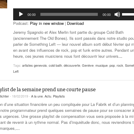
- 26/12/2018
Cully Jazz Festiv
Compagnie Don’t Stop Me Now
N SUN
Vertige Du Prés
Utilise
View All
View All
00:00
00:00
les
V
 UNE FOIS
Podcast:
Play in new window
|
Download
flèche
 DE LA
haut/b
Jeremy Spagnolo et Alex Merlin font partie du groupe Cold Bath
N BOIS
pour
(anciennement The Old Bones). Ils sont passés dans notre studio pou
augmen
K POÉTIK
parler de Something Left — leur nouvel album sorti début février qui 
ou
en avant des influences de rock, pop et funk entre autres. Pendant u
TE
diminu
heure, ces jeunes musiciens nous font découvrir leur univers
…
RE
le
volume
Tags:
artistes genevois
,
cold bath
,
découverte
,
Genève
,
musique
,
pop
,
rock
,
Somet
ERRAINE
Left
 DES
ES
ylist de la semaine prend une courte pause
IENS
ichter
- 18/02/2019 -
A la une
,
Actu
,
Playlists
K
on d’une situation financière un peu compliquée pour La Fabrik et d’un plannin
ORCE
 notre programmateur prend quelques semaines de pause pour se consacrer 
s urgences. Une grosse playlist de compensation vous sera proposée à la mi
UM
ant de revenir à un rythme normal. Pas d’inquiétude donc, nous reviendrons t
ES
emarques,
…
NS