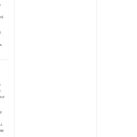
n
ré
l
,
os
,
e
e
eur
d
,
J.
ild
,