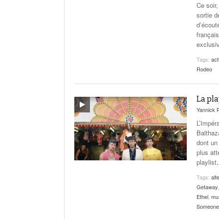
Ce soir
sortie 
d’écout
françai
exclus
Tags:
act
Rodeo
La pla
Yannick R
L’Impér
Balthaz
dont un
plus at
playlist
Tags:
alt
Getaway
Ethel
,
mu
Someone'