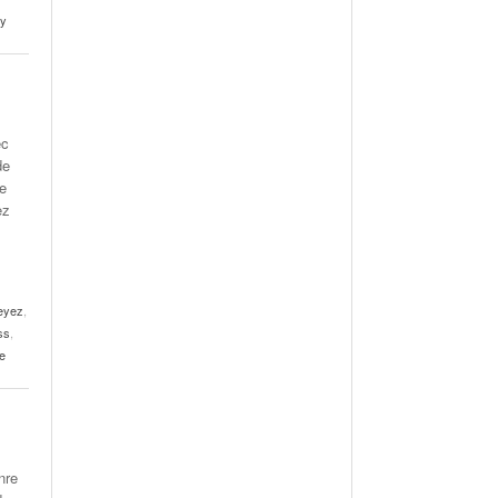
ly
ec
de
de
ez
eyez
,
ss
,
le
nre