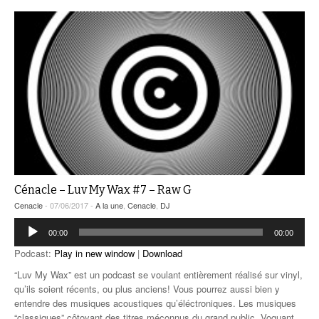
Cénacle – Luv My Wax #7 – Raw G
Cenacle
- 07/06/2017 -
A la une
,
Cenacle
,
DJ
Lecteur
00:00
00:00
audio
Podcast:
Play in new window
|
Download
“Luv My Wax” est un podcast se voulant entièrement réalisé sur vinyl,
qu’ils soient récents, ou plus anciens! Vous pourrez aussi bien y
entendre des musiques acoustiques qu’éléctroniques. Les musiques
“classiques” côtoyant des titres méconnus du grand public. Voguant