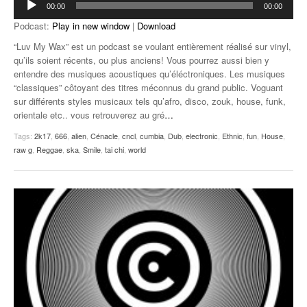
00:00
00:00
audio
Podcast:
Play in new window
|
Download
“Luv My Wax” est un podcast se voulant entièrement réalisé sur vinyl,
qu’ils soient récents, ou plus anciens! Vous pourrez aussi bien y
entendre des musiques acoustiques qu’éléctroniques. Les musiques
“classiques” côtoyant des titres méconnus du grand public. Voguant
sur différents styles musicaux tels qu’afro, disco, zouk, house, funk,
orientale etc.. vous retrouverez au gré
…
Tags:
2k17
,
666
,
alien
,
Cénacle
,
cncl
,
cumbia
,
Dub
,
electronic
,
Ethnic
,
fun
,
House
,
raw g
,
Reggae
,
ska
,
Smile
,
tai chi
,
world