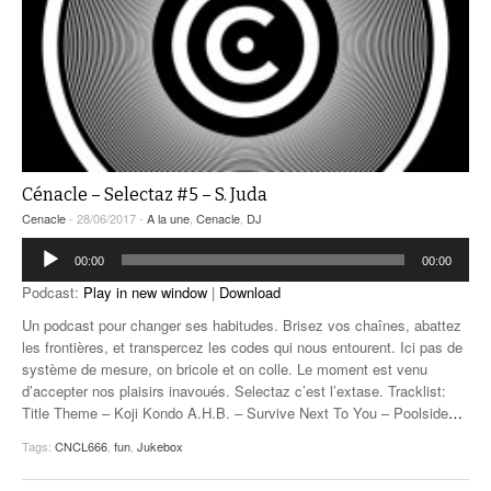
Cénacle – Selectaz #5 – S. Juda
Cenacle
- 28/06/2017 -
A la une
,
Cenacle
,
DJ
Lecteur
00:00
00:00
audio
Podcast:
Play in new window
|
Download
Un podcast pour changer ses habitudes. Brisez vos chaînes, abattez
les frontières, et transpercez les codes qui nous entourent. Ici pas de
système de mesure, on bricole et on colle. Le moment est venu
d’accepter nos plaisirs inavoués. Selectaz c’est l’extase. Tracklist:
Title Theme – Koji Kondo A.H.B. – Survive Next To You – Poolside
…
Tags:
CNCL666
,
fun
,
Jukebox