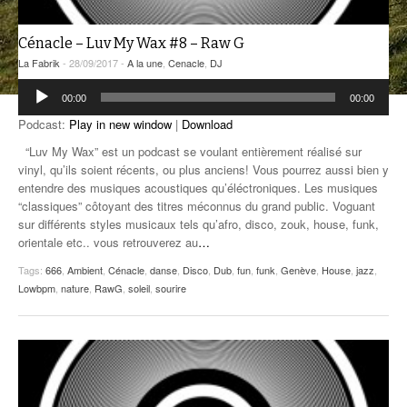
ANCIENNES ÉMISSIONS
Cénacle – Luv My Wax #8 – Raw G
La Fabrik
- 28/09/2017 -
A la une
,
Cenacle
,
DJ
Lecteur
00:00
00:00
audio
Podcast:
Play in new window
|
Download
“Luv My Wax” est un podcast se voulant entièrement réalisé sur
vinyl, qu’ils soient récents, ou plus anciens! Vous pourrez aussi bien y
entendre des musiques acoustiques qu’éléctroniques. Les musiques
“classiques” côtoyant des titres méconnus du grand public. Voguant
sur différents styles musicaux tels qu’afro, disco, zouk, house, funk,
orientale etc.. vous retrouverez au
…
Tags:
666
,
Ambient
,
Cénacle
,
danse
,
Disco
,
Dub
,
fun
,
funk
,
Genève
,
House
,
jazz
,
Lowbpm
,
nature
,
RawG
,
soleil
,
sourire