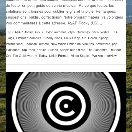
de tester un petit guide de survie musical. Parce que toutes les
GROOVE N SUN
PLUS DE MIX
solutions sont bonnes pour oublier le gris et la pluie. Remarques,
suggestions, oublis, corrections? Notre programmateur lira volontiers
IL ÉTAIT UNE FOIS
vos commentaires à cette adresse. A$AP Rocky (US)
…
L’ASTUCE DE LA PORTE EN BOIS
Tags:
A$AP Rocky
,
Alexis Taylor
,
automne
,
clips
,
Curren$y
,
découvertes
,
FKA
Twigs
,
Flatbush Zombies
,
FreddyGibbs
,
Fukk Sleep
,
fun
,
Heron
,
hiphop
,
LA FABRIK POÉTIK
international
,
Location Remote
,
New World Order
,
nouveautés
,
novembre
,
pop
,
Raincoast
,
rap
,
rock
,
sorties
,
Suisse
,
Suspicious Of Me
,
The Alchemist
,
Thunder
Cry
,
Tim Goldsworthy
,
Today
,
Ulrich Forman
,
Vince Staples
,
We Are Interview
LA MINUTE LITTÉRAIRE
LA SOUTERRAINE
MUSIQUE DES ANTIPODES
NOS ANCIENS
SONORIK
THEME FORCE
ZIRCONIUM