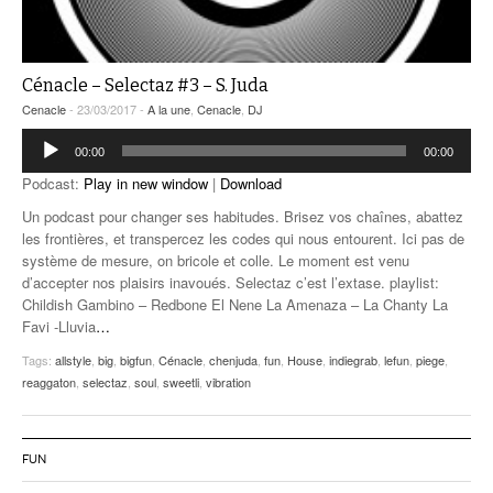
Cénacle – Selectaz #3 – S. Juda
Cenacle
- 23/03/2017 -
A la une
,
Cenacle
,
DJ
Lecteur
00:00
00:00
audio
Podcast:
Play in new window
|
Download
Un podcast pour changer ses habitudes. Brisez vos chaînes, abattez
les frontières, et transpercez les codes qui nous entourent. Ici pas de
système de mesure, on bricole et colle. Le moment est venu
d’accepter nos plaisirs inavoués. Selectaz c’est l’extase. playlist:
Childish Gambino – Redbone El Nene La Amenaza – La Chanty La
Favi -Lluvia
…
Tags:
allstyle
,
big
,
bigfun
,
Cénacle
,
chenjuda
,
fun
,
House
,
indiegrab
,
lefun
,
piege
,
reaggaton
,
selectaz
,
soul
,
sweetli
,
vibration
FUN