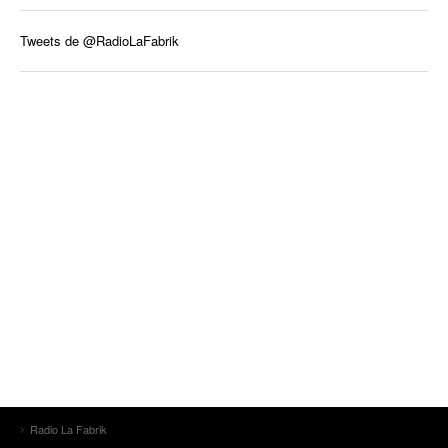
Tweets de @RadioLaFabrik
Radio La Fabrik