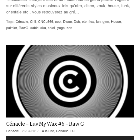
sur différents styles musicaux tels qu’afro, disco, zouk, house, funk,
orientale etc.. vous retrouverez au gré
…
Tags:
Cénacle
,
Chill
,
CNCL666
,
cool
,
Disco
,
Dub
,
ete
,
flex
,
fun
,
gym
,
House
,
palmier
,
RawG
,
sable
,
ska
,
soleil
,
yoga
,
zen
Cénacle – Luv My Wax #6 – Raw G
Cenacle
- 26/04/2017 -
A la une
,
Cenacle
,
DJ
Lecteur