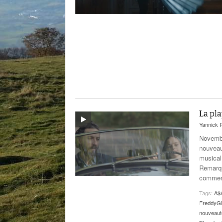
GROOVE 
IL ÉTAIT
L’ASTUCE
PORTE E
LA FABRI
LA MINU
LITTÉRAI
LA SOUT
La pla
MUSIQUE
Yannick R
ANTIPOD
Novembr
nouveaut
NOS ANC
musical.
SONORI
Remarqu
comment
THEME F
Tags:
A$
ZIRCONI
FreddyG
ANCIENN
nouveaut
ÉMISSIO