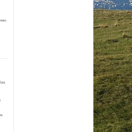
al 2026 | Entre Héritage Et
- 12/04/2026
ent
iew All
reen
,
,
les
s
es
,