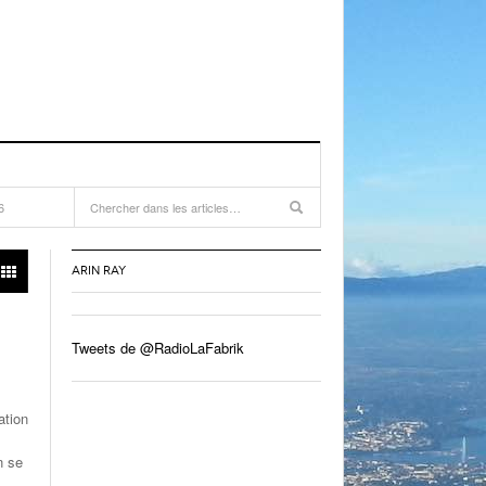
6
/11/2018
6
 L’art De Prendre Les Mots Au
6
2026
ARIN RAY
/2018
val 2026 | Roberto Fonseca &
-
6
ntre Tension Et Délicatesse
6
018
Tweets de @RadioLaFabrik
6
val 2026 | Reuben James, La
6
2026
6
18
ation
al 2026 | J’ai Rêvé Melody
026
n se
 12/04/2018