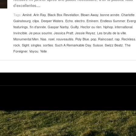
- 26/12/2018
Cully Jazz Festiv
Compagnie Don’t Stop Me Now
d’excellentes
…
N SUN
Vertige Du Prés
View All
View All
Tags:
Aminé
,
Arin Ray
,
Black Box Revelation
,
Blown Away
,
bonne année
,
Charlotte
V
 UNE FOIS
Gainsbourg
,
clips
,
Deeper Waters
,
Echo
,
electro
,
Eminem
,
Endless Summer
,
Everg
featurings
,
fin d'année
,
Gaspar Narby
,
Guilty
,
Hector ou rien
,
hiphop
,
international
,
 DE LA
Invincible
,
Je peux sourire
,
Jessica Pratt
,
Jessie Reyez
,
Les bruits de la ville
,
N BOIS
Monumental Men
,
Nas
,
noel
,
nouveautés
,
Poly Blue
,
pop
,
Raincoast
,
rap
,
Reckless
K POÉTIK
rock
,
Sight
,
singles
,
sorties
,
Such A Remarkable Day
,
Suisse
,
Swizz Beatz
,
The
Foreigner
,
Voyou
,
Yelle
TE
RE
ERRAINE
 DES
ES
IENS
K
ORCE
UM
ES
NS