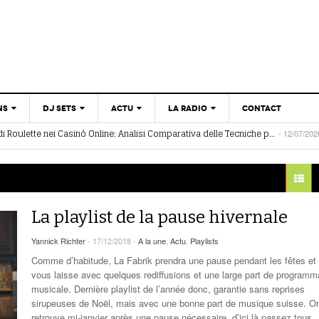
NS
DJ SETS
ACTU
LA RADIO
CONTACT
Strategia di Roulette nei Casinò Online: Analisi Comparativa delle Tecniche più Efficaci e dei Jackpot più Attraenti
- 12/07/202
Gioca Ovunque, Vinci Sempre: Guida Completa alle App di Casinò Mobile con Tornei Estivi e Pagamenti Sicuri
- 11/07/202
CENACLE
EVÉNEMENTS
LA FABRIK
- 03/04/2019
- 29
L’invité D’Azimut : Chien Bleu
CNCL666 – Le Grand Zbeul #2
Ismo Leikola, Ou
Il valore della fedeltà: come i programmi VIP trasformano le vincite in esperienze culturali uniche
- 08/07/202
- 29/06/
Sérieux
ASS
LES
PLAYLISTS
di Three Card Poker: Guida Festiva ai Live Dealer delle Casinò Online
NOUS REJOINDRE
- 07/07/2026
COLLABORATEURS
ola, ou l’art de prendre les mots au sérieux
- 29/06/2026
RAPHIE
SOCIÉTÉ
SOUTIEN ET
- 06/03/2019
- 25/10
L’invité D’Azimut : Cold Bath
CNCL666 – Le Grand Zbeul
Cully Jazz Festi
The Chemistry of Connection: How Datingskillss Data Explains Attraction Among Dutch Women
- 24/06/202
CONSTRUCT
PARTENARIATS
Vincent Segal, E
Come l’Intelligenza Artificiale sta Rivoluzionando i Bonus nei Casinò Online – Verso un’Esperienza di Gioco su Misura
- 19/06/202
La playlist de la pause hivernale
20/04/2026
EST-CE QU’ON
ATELIERS ET FORMATIONS
Natale digitale: come i tornei di casinò crypto hanno rivoluzionato la sicurezza dei pagamenti
- 09/06/202
- 06/02/2019
- 27/09/2
L’invité D’Azimut: Le Collectif Puck
CNCL 666 – FAST ZBEUL
PEUT ALLER?
La nuova frontiera delle scommesse: come le piattaforme di esports stanno ridisegnando il mercato delle puntate sportive
- 09/06/202
TEMENT
Yannick Richter
- 17/12/2018 -
A la une
,
Actu
,
Playlists
Cully Jazz Festi
Slot‑Innovazioni Mobile: Temi Esclusivi, Tecnologia Live‑Dealer e l’Esplosione del Gioco on‑the‑Go
- 02/06/202
LES
FLUSSPFERD
- 16/04/
Classe !
Comme d’habitude, La Fabrik prendra une pause pendant les fêtes et
- 23/01/2019
- 26/06/20
L’invité D’Azimut : Joshua Howlett
Cénacle – LAST ZBEUL
vous laisse avec quelques rediffusions et une large part de programm
LES
RADIO MASALA
Cully Jazz Festiv
musicale. Dernière playlist de l’année donc, garantie sans reprises
TÉS
TECHHOUSE
- 13/04/2
Gardot
sirupeuses de Noël, mais avec une bonne part de musique suisse. O
-
Les Invités D’Azimut – Byron Leon &
Cénacle – Luv My Wax 11 – Raw G
retrouve mi-janvier après une pause nécessaire, d’ici là passez tous
’ÉTÉ
PLUS DE MIX