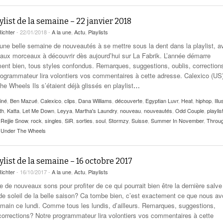
ylist de la semaine – 22 janvier 2018
ichter
- 22/01/2018 -
A la une
,
Actu
,
Playlists
une belle semaine de nouveautés à se mettre sous la dent dans la playlist, a
aux morceaux à découvrir dès aujourd’hui sur La Fabrik. L’année démarre
ent bien, tous styles confondus. Remarques, suggestions, oublis, correction
rogrammateur lira volontiers vos commentaires à cette adresse. Calexico (US
e Wheels Ils s’étaient déjà glissés en playlist
…
iné
,
Ben Mazué
,
Calexico
,
clips
,
Dana Williams
,
découverte
,
Egyptian Luvr
,
Heat
,
hiphop
,
Illu
th
,
Katta
,
Let Me Down
,
Leyya
,
Martha's Laundry
,
nouveau
,
nouveautés
,
Odd Couple
,
playlis
,
Rejjie Snow
,
rock
,
singles
,
SiR
,
sorties
,
soul
,
Stormzy
,
Suisse
,
Summer In November
,
Throu
,
Under The Wheels
ylist de la semaine – 16 octobre 2017
ichter
- 16/10/2017 -
A la une
,
Actu
,
Playlists
 de nouveaux sons pour profiter de ce qui pourrait bien être la dernière salve
de soleil de la belle saison? Ca tombe bien, c’est exactement ce que nous a
 main ce lundi. Comme tous les lundis, d’ailleurs. Remarques, suggestions,
 corrections? Notre programmateur lira volontiers vos commentaires à cette