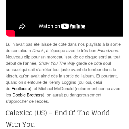
Lui n’avait pas été laissé de côté dans nos playlists à la sortie
de son album
Drunk
, à l’époque avec le très bon
Friendzone
.
Nouveau clip pour un morceau issu de ce disque sorti au tout
début de l’année,
Show You The Way
garde ce côté soul
sensuel qui sait s’arrêter tout juste avant de tomber dans le
kitsch, qu’on avait aimé dès la sortie de l’album. Et pourtant,
quand on s’entoure de Kenny Loggins (oui oui, celui
de
Footloose
), et Michael McDonald (notamment connu avec
les
Doobie Brothers
), on aurait pu dangereusement
s’approcher de l’excès.
Calexico (US) – End Of The World
With You