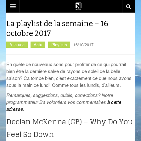
SOUTENEZ-NOUS!
La playlist de la semaine – 16
octobre 2017
EMISSIONS
A la une
Actu
Playlists
16/10/2017
DJ SETS
AZIMUT
ACTU
CALM CLASS
CENACLE
En quête de nouveaux sons pour profiter de ce qui pourrait
bien être la dernière salve de rayons de soleil de la belle
LA RADIO
CARTOGRAPHIE INTIME
LES COLLABORATEURS
EVÉNEMENTS
saison? Ca tombe bien, c’est exactement ce que nous avons
sous la main ce lundi. Comme tous les lundis, d’ailleurs.
CONTACT
CÉSURE
CONSTRUCT
PLAYLISTS
LA FABRIK
Remarques, suggestions, oublis, corrections? Notre
COMPLÈTEMENT DES BULLES
EST-CE QU’ON PEUT ALLER?
SOCIÉTÉ
NOUS REJOINDRE
programmateur lira volontiers vos commentaires
à cette
adresse
.
CRÉPIDULES
FLUSSPFERD
SOUTIEN ET PARTENARIATS
Declan McKenna (GB) – Why Do You
CURIOSITÉS
RADIO MASALA
ATELIERS ET FORMATIONS
Feel So Down
GIVRE D’ÉTÉ
TECHHOUSE