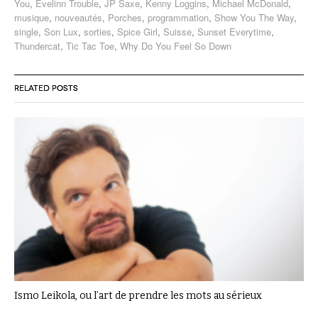
You
,
Evelinn Trouble
,
JP Saxe
,
Kenny Loggins
,
Michael McDonald
,
musique
,
nouveautés
,
Porches
,
programmation
,
Show You The Way
,
single
,
Son Lux
,
sorties
,
Spice Girl
,
Suisse
,
Sunset Everytime
,
Thundercat
,
Tic Tac Toe
,
Why Do You Feel So Down
RELATED POSTS
Ismo Leikola, ou l’art de prendre les mots au sérieux