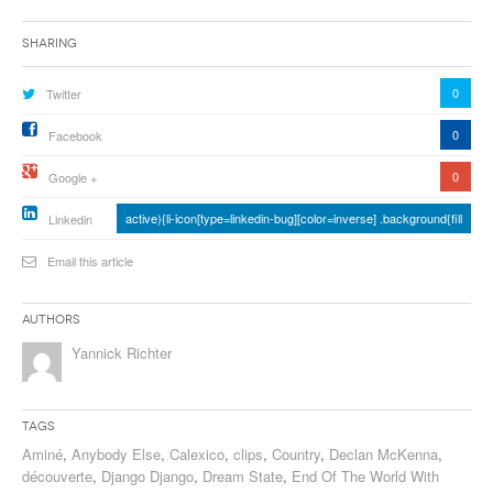
Sharing
0
Twitter
0
Facebook
0
Google +
active){li-icon[type=linkedin-bug][color=inverse] .background{fill
Linkedin
Email this article
Authors
Yannick Richter
Tags
Aminé
,
Anybody Else
,
Calexico
,
clips
,
Country
,
Declan McKenna
,
découverte
,
Django Django
,
Dream State
,
End Of The World With