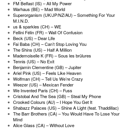
FM Belfast (IS) – All My Power
Warhaus (BE) – Mad World
Superorganism (UK/JP/NZ/AU) – Something For Your
M.I.N.D.
us & sparkles (CH) – WE
Fellini Félin (FR) – Wall Of Confusion
Beck (US) – Dear Life
Fai Baba (CH) – Can’t Stop Loving You
The Shins (US) – Half A Million
Mademoiselle K (FR) – Sous les brûlures
Tennis (US) – No Exit
Benjamin Clementine (GB) – Jupiter
Ariel Pink (US) – Feels Like Heaven
Wolfman (CH) – Tell Us We’re Crazy
Weezer (US) – Mexican Fender
We Invented Paris (CH) – Fuss
Cristobal And The Sea (GB) – Steal My Phone
Crooked Colours (AU) – I Hope You Get It
Shabazz Palaces (US) – Shine A Light (feat. Thaddillac)
The Barr Brothers (CA) – You Would Have To Lose Your
Mind
Alice Glass (CA) – Without Love