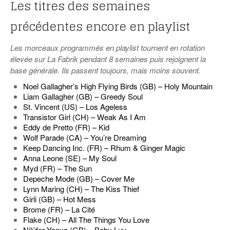
Les titres des semaines
précédentes encore en playlist
Les morceaux programmés en playlist tournent en rotation
élevée sur La Fabrik pendant 8 semaines puis rejoignent la
base générale. Ils passent toujours, mais moins souvent.
Noel Gallagher’s High Flying Birds (GB) – Holy Mountain
Liam Gallagher (GB) – Greedy Soul
St. Vincent (US) – Los Ageless
Transistor Girl (CH) – Weak As I Am
Eddy de Pretto (FR) – Kid
Wolf Parade (CA) – You’re Dreaming
Keep Dancing Inc. (FR) – Rhum & Ginger Magic
Anna Leone (SE) – My Soul
Myd (FR) – The Sun
Depeche Mode (GB) – Cover Me
Lynn Maring (CH) – The Kiss Thief
Girli (GB) – Hot Mess
Brome (FR) – La Cité
Flake (CH) – All The Things You Love
Nilüfer Yanya (GB) – Baby Luv