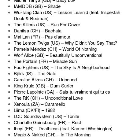
IAMDDB (GB) – Shade
Wu-Tang Clan (US) – Lesson Learn’d (feat. Inspektah
Deck & Redman)
The Killers (US) – Run For Cover
Danitsa (CH) – Bachata
Mai Lan (FR) – Pas d’amour
The Lemon Twigs (US) – Why Didn’t You Say That?
Pamela Méndez (CH) – World Of Nothing
Wolf Alice (GB) – Beautifully Unconventional
The Portalis (FR) – Miracle Sun
Foo Fighters (US) – The Sky Is A Neighborhood
Björk (IS) – The Gate
Caroline Alves (CH) – Unbound
King Krule (GB) – Dum Surfer
Pierre Lapointe (CA) – Sais-tu vraiment qui tu es
The RK (CH) – Unconditional Love
Xenoula (ZA) – Caramello
Liima (DK/FI) – 1982
LCD Soundsystem (US) – Tonite
Charlotte Gainsbourg (FR) – Rest
Ibeyi (FR) – Deathless (feat. Kamasi Washington)
Magic & Naked (CH) – In The Morning