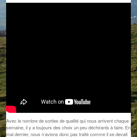
GROOVE N SUN
PLUS DE MIX
IL ÉTAIT UNE FOIS
L’ASTUCE DE LA PORTE EN BOIS
LA FABRIK POÉTIK
LA MINUTE LITTÉRAIRE
LA SOUTERRAINE
MUSIQUE DES ANTIPODES
NOS ANCIENS
SONORIK
Avec le nombre de sorties de qualité qui nous arrivent chaque
THEME FORCE
semaine, il y a toujours des choix un peu déchirants à faire. En
ZIRCONIUM
mai dernier, nous n’avions donc pas traité comme il se devait